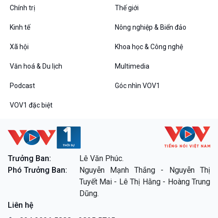
Chính trị
Thế giới
Kinh tế
Nông nghiệp & Biển đảo
VOV1 đặc biệt
Xã hội
Khoa học & Công nghệ
Thanh âm ký sự
Văn hoá & Du lịch
Multimedia
Chân dung cuộc sống
Các chương trình đặc biệt
Podcast
Góc nhìn VOV1
VOV1 đặc biệt
Trưởng Ban:
Lê Văn Phúc.
Phó Trưởng Ban:
Nguyễn Mạnh Thắng - Nguyễn Thị
Tuyết Mai - Lê Thị Hằng - Hoàng Trung
Dũng.
Liên hệ