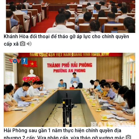
Tin Văn hoá & Du lịch
Ảnh
Chát với người nổi tiếng
Video
Câu chuyện Thể thao
Infographic
E-Magazine
Khánh Hòa đối thoại để tháo gỡ áp lực cho chính quyền
cấp xã
Hải Phòng sau gần 1 năm thực hiện chính quyền địa
phương 2 cấp: Vừa phân cấp, vừa tháo gỡ vướng mắc