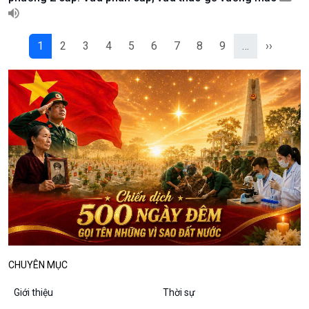
Podcast
Góc nhìn VOV1
Bình luận
10 phút Sự kiện - Luận bàn
1
2
3
4
5
6
7
8
9
…
››
Câu chuyện thời sự
Dòng chảy sự kiện
Đối thoại
Diễn đàn chủ nhật
Chuyện đêm
CHUYÊN MỤC
Giới thiệu
Thời sự