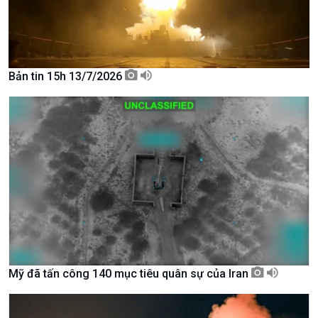
Bản tin 15h 13/7/2026
Xã hội
Khoa học & Công nghệ
Tin Đời sống & Xã hội
Tin Khoa học & Công nghệ
360 độ Sức khỏe
Kết nối công nghệ
Chuyển đổi Xanh
Sống chung với biến đổi
Mỹ đã tấn công 140 mục tiêu quân sự của Iran
Tài nguyên và Môi trường
khí hậu
Chuyên gia của bạn
Xã hội chuyển động