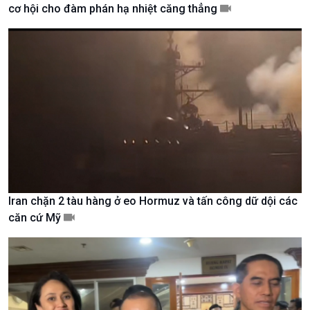
cơ hội cho đàm phán hạ nhiệt căng thẳng
Giới thiệu
Thời sự
Thời sự 6h
Thời sự 12h
Thời sự 18h
Thời sự 21h30
Bản tin
Chuyên mục
Theo dòng Thời sự
Iran chặn 2 tàu hàng ở eo Hormuz và tấn công dữ dội các
căn cứ Mỹ