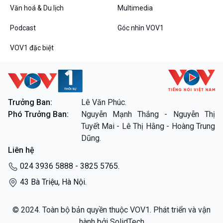
Thanh âm ký sự
Văn hoá & Du lịch
Multimedia
Chân dung cuộc sống
Podcast
Góc nhìn VOV1
Các chương trình đặc biệt
VOV1 đặc biệt
Trưởng Ban:
Lê Văn Phúc.
Phó Trưởng Ban:
Nguyễn Mạnh Thắng - Nguyễn Thị
Tuyết Mai - Lê Thị Hằng - Hoàng Trung
Dũng.
Liên hệ
024 3936 5888 - 3825 5765.
43 Bà Triệu, Hà Nội.
© 2024. Toàn bộ bản quyền thuộc VOV1. Phát triển và vận
hành bởi SolidTech