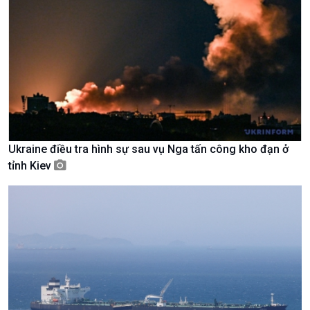
Bước chân đến trường
Ukraine điều tra hình sự sau vụ Nga tấn công kho đạn ở
tỉnh Kiev
Văn hoá & Du lịch
Multimedia
Tin Văn hoá & Du lịch
Ảnh
Chát với người nổi tiếng
Video
Câu chuyện Thể thao
Infographic