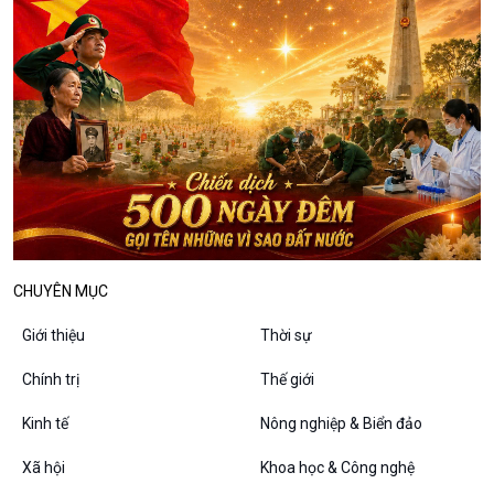
Dòng chảy sự kiện
Đối thoại
Diễn đàn chủ nhật
Chuyện đêm
CHUYÊN MỤC
Giới thiệu
Thời sự
Chính trị
Thế giới
Kinh tế
Nông nghiệp & Biển đảo
Xã hội
Khoa học & Công nghệ
VOV1 đặc biệt