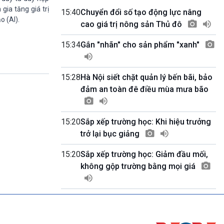
Quốc hội với cử tri
gia tăng giá trị
15:40
Chuyển đổi số tạo động lực nâng
09h55-10h00
o (AI).
cao giá trị nông sản Thủ đô
Quảng cáo
10h00-10h05
15:34
Gắn "nhãn" cho sản phẩm "xanh"
Bản tin thời sự
10h05-10h10
Quảng cáo
15:28
Hà Nội siết chặt quản lý bến bãi, bảo
10h10-10h25
đảm an toàn đê điều mùa mưa bão
Dân tộc và phát triển
10h25-10h30
Quảng cáo
15:20
Sắp xếp trường học: Khi hiệu trưởng
10h30-11h00
Vì an ninh Tổ quốc
trở lại bục giảng
11h00-11h05
Bản tin thể thao
15:20
Sắp xếp trường học: Giảm đầu mối,
11h05-11h10
không gộp trường bằng mọi giá
Quảng cáo
11h10-11h25
Xã hội chuyển động
11h25-11h30
Chương trình đệm