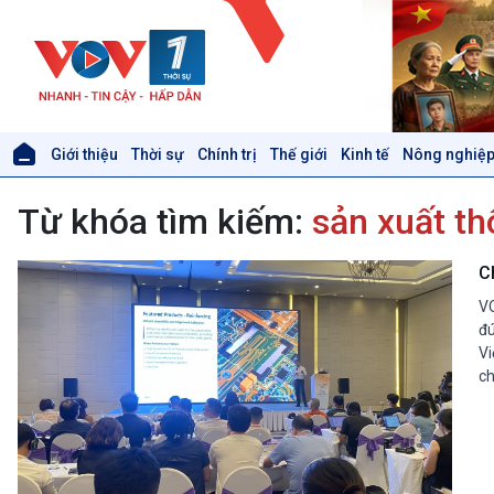
Giới thiệu
Thời sự
Chính trị
Thế giới
Kinh tế
Nông nghiệp
Giới thiệu
Thời sự
Từ khóa tìm kiếm:
sản xuất t
Thời sự 6h
Thời sự 12h
Thời sự 18h
C
Thời sự 21h30
VO
Bản tin
đú
Chuyên mục
Vi
Theo dòng Thời sự
ch
Xã hội
Khoa học & Công nghệ
Tin Đời sống & Xã hội
Tin Khoa học & Công nghệ