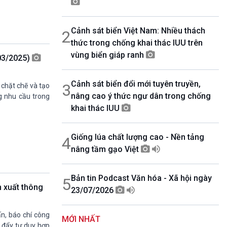
07h00-08h30
Theo dòng thời sự
Cảnh sát biển Việt Nam: Nhiều thách
2
08h30-08h35
Bản tin VH-XH
thức trong chống khai thác IUU trên
08h35-08h40
vùng biển giáp ranh
/03/2025)
Quảng cáo
08h40-08h50
Cảnh sát biển đổi mới tuyên truyền,
10 phút Sự kiện luận bàn
3
 chặt chẽ và tạo
nâng cao ý thức ngư dân trong chống
08h50-08h55
g nhu cầu trong
Quảng cáo
khai thác IUU
08h55-09h00
Chương trình đệm
Giống lúa chất lượng cao - Nền tảng
4
09h00-09h15
Bản tin thời sự
nâng tầm gạo Việt
09h15-09h30
Dòng chảy kinh tế
Bản tin Podcast Văn hóa - Xã hội ngày
5
09h30-09h35
 xuất thông
23/07/2026
Bản tin Pháp luật
09h35-09h40
Quảng cáo
n, báo chí công
MỚI NHẤT
09h40-09h55
 đẩy tư duy hợp