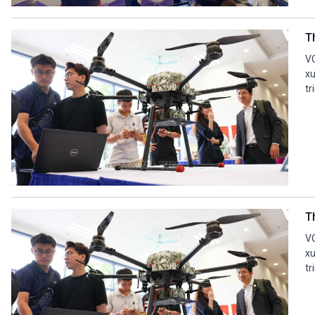
360 độ Sức khỏe
Kết nối công nghệ
Chuyển đổi Xanh
Sống chung với biến đổi
T
Tài nguyên và Môi trường
khí hậu
Chuyên gia của bạn
VO
Xã hội chuyển động
xu
tr
Bước chân đến trường
VOV1 đặc biệt
Thanh âm ký sự
Chân dung cuộc sống
Các chương trình đặc biệt
T
VO
xu
tr