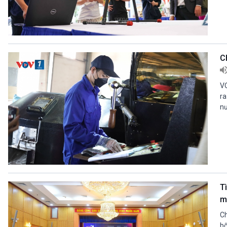
C
VO
ra
nư
T
m
Ch
bố