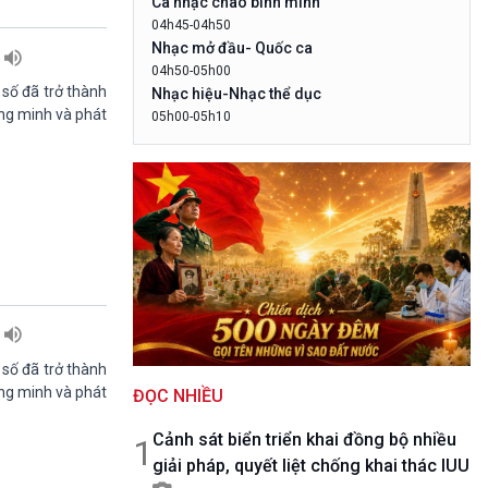
Ca nhạc chào bình minh
10 phút Sự kiện - Luận bàn
04h45-04h50
Câu chuyện thời sự
Nhạc mở đầu- Quốc ca
Dòng chảy sự kiện
04h50-05h00
Đối thoại
 số đã trở thành
Nhạc hiệu-Nhạc thể dục
Diễn đàn chủ nhật
ông minh và phát
05h00-05h10
LogoVOV1- Rao sóng-Bài hát chào bình
Chuyện đêm
minh
05h10-05h20
Bản tin đầu ngày-Thời tiết
05h20-05h50
Mùa vàng
05h50-05h59
Quảng cáo
05h59-06h00
Báo giờ
 số đã trở thành
06h00-06h28
ông minh và phát
ĐỌC NHIỀU
Thời sự sáng (trực tiếp)
06h28-06h30
Cảnh sát biển triển khai đồng bộ nhiều
Quảng cáo
1
giải pháp, quyết liệt chống khai thác IUU
06h30-07h00
Quân đội nhân dân