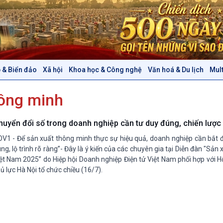
 & Biển đảo
Xã hội
Khoa học & Công nghệ
Văn hoá & Du lịch
Mul
Chính trị
Thế giới
hông minh
Tin Chính trị
Tin thế giới
Chính phủ với người dân
Vấn đề quốc tế
Quốc hội với cử tri
Hồ sơ sự kiện quốc tế
huyển đổi số trong doanh nghiệp cần tư duy đúng, chiến lượ
Xây dựng đảng
Thế giới & Việt Nam
V1 - Để sản xuất thông minh thực sự hiệu quả, doanh nghiệp cần bắt 
Đảng trong cuộc sống
Biên cương - Một dải vững
ng, lộ trình rõ ràng”- Đây là ý kiến của các chuyên gia tại Diễn đàn "Sản
Nhận diện sự thật
bền
ệt Nam 2025” do Hiệp hội Doanh nghiệp Điện tử Việt Nam phối hợp với 
ủ lực Hà Nội tổ chức chiều (16/7).
Pháp luật và đời sống
Văn hoá & Du lịch
Multimedia
Tin Văn hoá & Du lịch
Ảnh