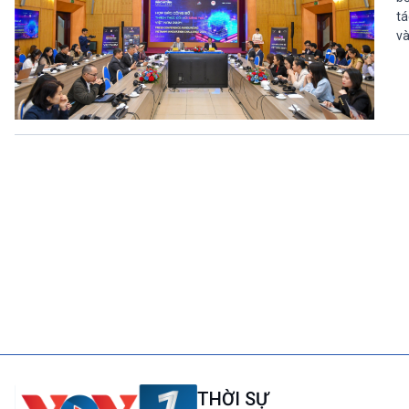
tá
và
THỜI SỰ