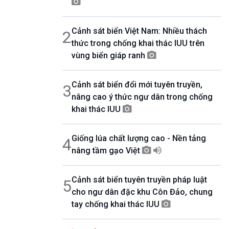
07h00-08h30
Theo dòng thời sự
Cảnh sát biển Việt Nam: Nhiều thách
2
08h30-08h35
Bản tin VH-XH
thức trong chống khai thác IUU trên
08h35-08h40
vùng biển giáp ranh
Quảng cáo
08h40-08h50
Cảnh sát biển đổi mới tuyên truyền,
10 phút Sự kiện luận bàn
3
nâng cao ý thức ngư dân trong chống
08h50-08h55
Quảng cáo
khai thác IUU
08h55-09h00
Chương trình đệm
Giống lúa chất lượng cao - Nền tảng
4
09h00-09h15
Bản tin thời sự
nâng tầm gạo Việt
09h15-09h30
Dòng chảy kinh tế
Cảnh sát biển tuyên truyền pháp luật
5
09h30-09h35
cho ngư dân đặc khu Côn Đảo, chung
Bản tin Pháp luật
tay chống khai thác IUU
09h35-09h40
Quảng cáo
09h40-09h55