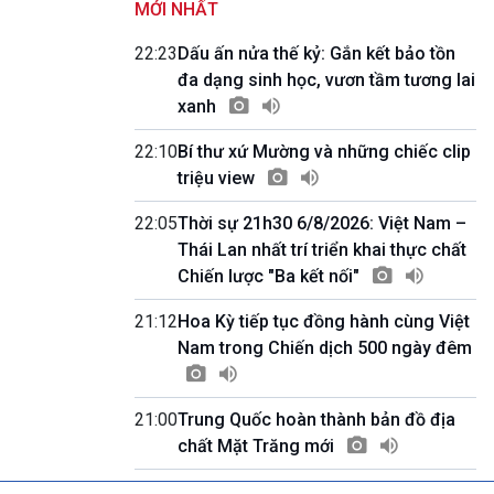
MỚI NHẤT
Quốc hội với cử tri
09h55-10h00
22:23
Dấu ấn nửa thế kỷ: Gắn kết bảo tồn
Quảng cáo
đa dạng sinh học, vươn tầm tương lai
10h00-10h05
xanh
Bản tin thời sự
10h05-10h10
22:10
Bí thư xứ Mường và những chiếc clip
Quảng cáo
triệu view
10h10-10h25
Dân tộc và phát triển
22:05
Thời sự 21h30 6/8/2026: Việt Nam –
10h25-10h30
Quảng cáo
Thái Lan nhất trí triển khai thực chất
10h30-11h00
Chiến lược "Ba kết nối"
Vì an ninh Tổ quốc
11h00-11h05
21:12
Hoa Kỳ tiếp tục đồng hành cùng Việt
Bản tin thể thao
Nam trong Chiến dịch 500 ngày đêm
11h05-11h10
Quảng cáo
11h10-11h25
21:00
Trung Quốc hoàn thành bản đồ địa
Xã hội chuyển động
chất Mặt Trăng mới
11h25-11h30
Chương trình đệm