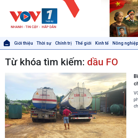
Giới thiệu
Thời sự
Chính trị
Thế giới
Kinh tế
Nông nghiệp
Giới thiệu
Thời sự
Từ khóa tìm kiếm:
dầu FO
Thời sự 6h
Thời sự 12h
Thời sự 18h
B
Thời sự 21h30
c
Bản tin
VO
Chuyên mục
ph
Theo dòng Thời sự
ch
Xã hội
Khoa học & Công nghệ
Tin Đời sống & Xã hội
Tin Khoa học & Công nghệ