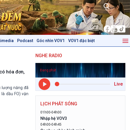
timedia
Podcast
Góc nhìn VOV1
VOV1 đặc biệt
Kinh tế
Nông nghiệp & Biển đảo
NGHE RADIO
Tin Kinh tế
Tin Nông nghiệp & Biển
Trước giờ mở cửa
đảo
Đang phát
Dòng chảy Kinh tế
Mùa vàng
 có hóa đơn,
Sức sống hàng Việt
Biển đảo Việt Nam
Live
Khởi nghiệp
Tâm tình biên giới và hải
ực lượng năng đã
Tuyên chiến với gian lận
đảo
 là dầu FO) vận
thương mại
Tìm hiểu biển, đảo Việt
LỊCH PHÁT SÓNG
Nam
01h00-04h00
Podcast
Góc nhìn VOV1
Nhập hệ VOV3
04h00-04h45
Bình luận