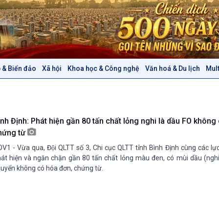
 & Biển đảo
Xã hội
Khoa học & Công nghệ
Văn hoá & Du lịch
Mul
Chính trị
Thế giới
Tin Chính trị
Tin thế giới
Chính phủ với người dân
Vấn đề quốc tế
Quốc hội với cử tri
Hồ sơ sự kiện quốc tế
ình Định: Phát hiện gần 80 tấn chất lỏng nghi là dầu FO không
Xây dựng đảng
Thế giới & Việt Nam
hứng từ
Đảng trong cuộc sống
Biên cương - Một dải vững
V1 - Vừa qua, Đội QLTT số 3, Chi cục QLTT tỉnh Bình Định cùng các l
Nhận diện sự thật
bền
át hiện và ngăn chặn gần 80 tấn chất lỏng màu đen, có mùi dầu (nghi
Pháp luật và đời sống
uyển không có hóa đơn, chứng từ.
Văn hoá & Du lịch
Multimedia
Tin Văn hoá & Du lịch
Ảnh