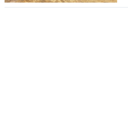
360 độ Sức khỏe
Kết nối công nghệ
Chuyển đổi Xanh
Sống chung với biến đổi
Tài nguyên và Môi trường
khí hậu
Chuyên gia của bạn
Xã hội chuyển động
Bước chân đến trường
VOV1 đặc biệt
Thanh âm ký sự
Chân dung cuộc sống
Các chương trình đặc biệt