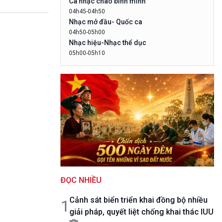
Ca nhạc chào bình minh
10 phút Sự kiện - Luận bàn
04h45-04h50
Câu chuyện thời sự
Nhạc mở đầu- Quốc ca
Dòng chảy sự kiện
04h50-05h00
Đối thoại
Nhạc hiệu-Nhạc thể dục
Diễn đàn chủ nhật
05h00-05h10
LogoVOV1- Rao sóng-Bài hát chào bình
Chuyện đêm
minh
05h10-05h20
Bản tin đầu ngày-Thời tiết
05h20-05h50
Mùa vàng
05h50-05h59
Quảng cáo
05h59-06h00
Báo giờ
06h00-06h28
ĐỌC NHIỀU
Thời sự sáng (trực tiếp)
06h28-06h30
Cảnh sát biển triển khai đồng bộ nhiều
Quảng cáo
1
giải pháp, quyết liệt chống khai thác IUU
06h30-07h00
Quân đội nhân dân