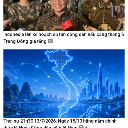
Indonesia lên kế hoạch sơ tán công dân nếu căng thăng ở
Trung Đông gia tăng
Chính trị
Thế giới
Tin Chính trị
Tin thế giới
Chính phủ với người dân
Vấn đề quốc tế
Quốc hội với cử tri
Hồ sơ sự kiện quốc tế
Xây dựng đảng
Thế giới & Việt Nam
Đảng trong cuộc sống
Biên cương - Một dải vững
Nhận diện sự thật
bền
Pháp luật và đời sống
Thời sự 21h30 13/7/2026: Ngày 15/10 hằng năm chính
thức là Ngày Công dân số Việt Nam