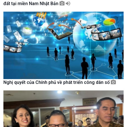
đất tại miền Nam Nhật Bản
Giới thiệu
Thời sự
Thời sự 6h
Thời sự 12h
Thời sự 18h
Thời sự 21h30
Bản tin
Chuyên mục
Theo dòng Thời sự
Nghị quyết của Chính phủ về phát triển công dân số