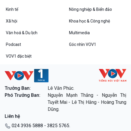
Kinh tế
Nông nghiệp & Biển đảo
VOV1 đặc biệt
Xã hội
Khoa học & Công nghệ
Thanh âm ký sự
Văn hoá & Du lịch
Multimedia
Chân dung cuộc sống
Các chương trình đặc biệt
Podcast
Góc nhìn VOV1
VOV1 đặc biệt
Trưởng Ban:
Lê Văn Phúc.
Phó Trưởng Ban:
Nguyễn Mạnh Thắng - Nguyễn Thị
Tuyết Mai - Lê Thị Hằng - Hoàng Trung
Dũng.
Liên hệ
024 3936 5888 - 3825 5765.