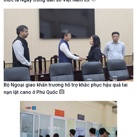
Kinh tế
Nông nghiệp & Biển đảo
Tin Kinh tế
Tin Nông nghiệp & Biển
Bộ Ngoại giao khẩn trương hỗ trợ khắc phục hậu quả tai
Trước giờ mở cửa
đảo
nạn lật cano ở Phú Quốc
Dòng chảy Kinh tế
Mùa vàng
Sức sống hàng Việt
Biển đảo Việt Nam
Khởi nghiệp
Tâm tình biên giới và hải
Tuyên chiến với gian lận
đảo
thương mại
Tìm hiểu biển, đảo Việt
Nam