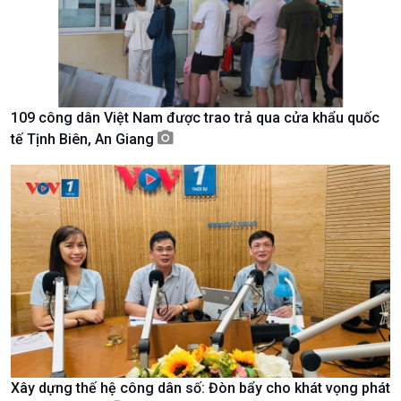
109 công dân Việt Nam được trao trả qua cửa khẩu quốc
tế Tịnh Biên, An Giang
Xã hội
Khoa học & Công nghệ
Tin Đời sống & Xã hội
Tin Khoa học & Công nghệ
360 độ Sức khỏe
Kết nối công nghệ
Chuyển đổi Xanh
Sống chung với biến đổi
Xây dựng thế hệ công dân số: Đòn bẩy cho khát vọng phát
Tài nguyên và Môi trường
khí hậu