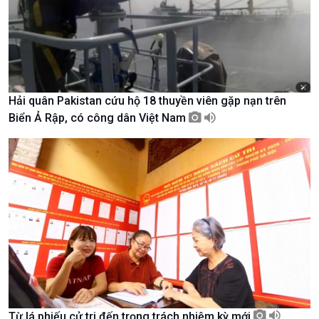
Tin Văn hoá & Du lịch
Ảnh
Chát với người nổi tiếng
Video
Câu chuyện Thể thao
Infographic
E-Magazine
Hải quân Pakistan cứu hộ 18 thuyền viên gặp nạn trên
Biển Ả Rập, có công dân Việt Nam
Podcast
Góc nhìn VOV1
Từ lá phiếu cử tri đến trọng trách nhiệm kỳ mới