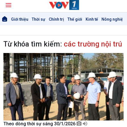
Giới thiệu
Thời sự
Chính trị
Thế giới
Kinh tế
Nông nghiệp 
Từ khóa tìm kiếm:
các trường nội trú
Giới thiệu
Thời sự
Thời sự 6h
Thời sự 12h
Thời sự 18h
Thời sự 21h30
Bản tin
Chuyên mục
Theo dòng Thời sự
Chính trị
Thế giới
Theo dòng thời sự sáng 30/1/2026