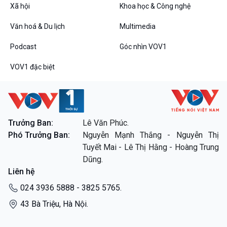
Tin Đời sống & Xã hội
Tin Khoa học & Công nghệ
Xã hội
Khoa học & Công nghệ
360 độ Sức khỏe
Kết nối công nghệ
Chuyển đổi Xanh
Sống chung với biến đổi
Văn hoá & Du lịch
Multimedia
Tài nguyên và Môi trường
khí hậu
Podcast
Góc nhìn VOV1
Chuyên gia của bạn
Xã hội chuyển động
VOV1 đặc biệt
Bước chân đến trường
Văn hoá & Du lịch
Multimedia
Tin Văn hoá & Du lịch
Ảnh
Chát với người nổi tiếng
Video
Trưởng Ban:
Lê Văn Phúc.
Câu chuyện Thể thao
Infographic
Phó Trưởng Ban:
Nguyễn Mạnh Thắng - Nguyễn Thị
E-Magazine
Tuyết Mai - Lê Thị Hằng - Hoàng Trung
Dũng.
Podcast
Góc nhìn VOV1
Liên hệ
Bình luận
024 3936 5888 - 3825 5765.
10 phút Sự kiện - Luận bàn
Câu chuyện thời sự
43 Bà Triệu, Hà Nội.
Dòng chảy sự kiện
Đối thoại