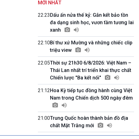
MỚI NHẤT
Quốc hội với cử tri
09h55-10h00
22:23
Dấu ấn nửa thế kỷ: Gắn kết bảo tồn
Quảng cáo
đa dạng sinh học, vươn tầm tương lai
10h00-10h05
xanh
Bản tin thời sự
10h05-10h10
22:10
Bí thư xứ Mường và những chiếc clip
Quảng cáo
triệu view
10h10-10h25
Dân tộc và phát triển
22:05
Thời sự 21h30 6/8/2026: Việt Nam –
10h25-10h30
Quảng cáo
Thái Lan nhất trí triển khai thực chất
10h30-11h00
Chiến lược "Ba kết nối"
Vì an ninh Tổ quốc
11h00-11h05
21:12
Hoa Kỳ tiếp tục đồng hành cùng Việt
Bản tin thể thao
Nam trong Chiến dịch 500 ngày đêm
11h05-11h10
Quảng cáo
11h10-11h25
21:00
Trung Quốc hoàn thành bản đồ địa
Xã hội chuyển động
chất Mặt Trăng mới
11h25-11h30
Chương trình đệm