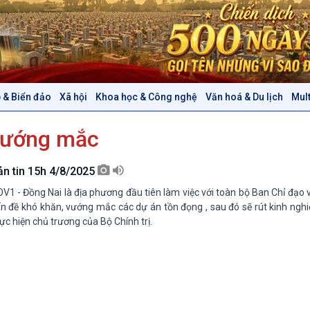
 & Biển đảo
Xã hội
Khoa học & Công nghệ
Văn hoá & Du lịch
Mul
Chính trị
Thế giới
vướng mắc
Tin Chính trị
Tin thế giới
Chính phủ với người dân
Vấn đề quốc tế
Quốc hội với cử tri
Hồ sơ sự kiện quốc tế
ản tin 15h 4/8/2025
Xây dựng đảng
Thế giới & Việt Nam
V1 - Đồng Nai là địa phương đầu tiên làm việc với toàn bộ Ban Chỉ đạo v
Đảng trong cuộc sống
Biên cương - Một dải vững
n đề khó khăn, vướng mắc các dự án tồn đọng , sau đó sẽ rút kinh nghi
Nhận diện sự thật
bền
ực hiện chủ trương của Bộ Chính trị.
Pháp luật và đời sống
Văn hoá & Du lịch
Multimedia
Tin Văn hoá & Du lịch
Ảnh