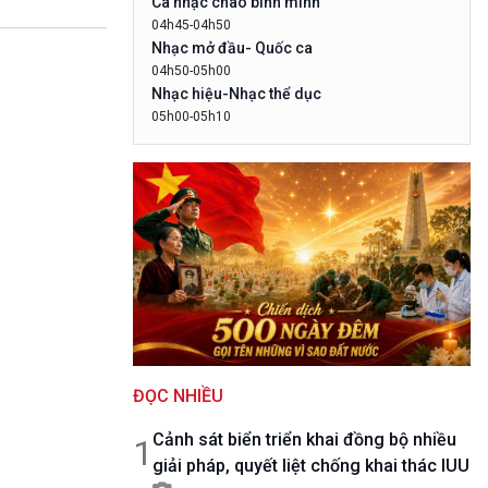
Ca nhạc chào bình minh
10 phút Sự kiện - Luận bàn
04h45-04h50
Câu chuyện thời sự
Nhạc mở đầu- Quốc ca
Dòng chảy sự kiện
04h50-05h00
Đối thoại
Nhạc hiệu-Nhạc thể dục
Diễn đàn chủ nhật
05h00-05h10
LogoVOV1- Rao sóng-Bài hát chào bình
Chuyện đêm
minh
05h10-05h20
Bản tin đầu ngày-Thời tiết
05h20-05h50
Mùa vàng
05h50-05h59
Quảng cáo
05h59-06h00
Báo giờ
06h00-06h28
ĐỌC NHIỀU
Thời sự sáng (trực tiếp)
06h28-06h30
Cảnh sát biển triển khai đồng bộ nhiều
Quảng cáo
1
giải pháp, quyết liệt chống khai thác IUU
06h30-07h00
Quân đội nhân dân