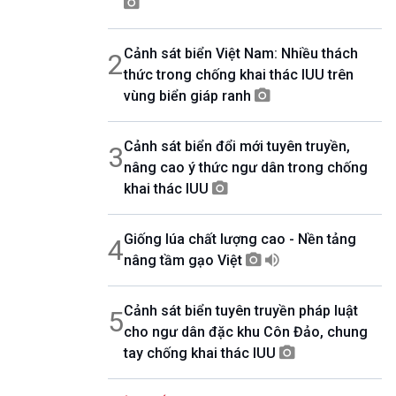
07h00-08h30
Theo dòng thời sự
Cảnh sát biển Việt Nam: Nhiều thách
2
08h30-08h35
Bản tin VH-XH
thức trong chống khai thác IUU trên
08h35-08h40
vùng biển giáp ranh
Quảng cáo
08h40-08h50
Cảnh sát biển đổi mới tuyên truyền,
10 phút Sự kiện luận bàn
3
nâng cao ý thức ngư dân trong chống
08h50-08h55
Quảng cáo
khai thác IUU
08h55-09h00
Chương trình đệm
Giống lúa chất lượng cao - Nền tảng
4
09h00-09h15
Bản tin thời sự
nâng tầm gạo Việt
09h15-09h30
Dòng chảy kinh tế
Cảnh sát biển tuyên truyền pháp luật
5
09h30-09h35
cho ngư dân đặc khu Côn Đảo, chung
Bản tin Pháp luật
tay chống khai thác IUU
09h35-09h40
Quảng cáo
09h40-09h55