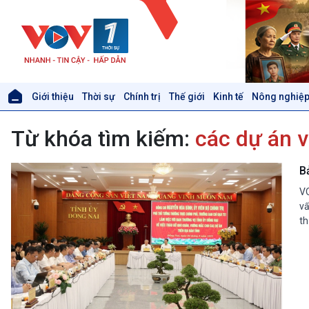
Giới thiệu
Thời sự
Chính trị
Thế giới
Kinh tế
Nông nghiệp
Giới thiệu
Thời sự
Từ khóa tìm kiếm:
các dự án 
Thời sự 6h
Thời sự 12h
Thời sự 18h
B
Thời sự 21h30
VO
Bản tin
vấ
Chuyên mục
th
Theo dòng Thời sự
Xã hội
Khoa học & Công nghệ
Tin Đời sống & Xã hội
Tin Khoa học & Công nghệ