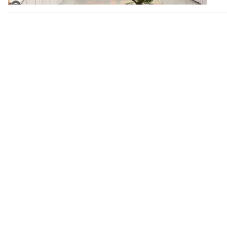
360 độ Sức khỏe
Kết nối công nghệ
Chuyển đổi Xanh
Sống chung với biến đổi
Tài nguyên và Môi trường
khí hậu
Chuyên gia của bạn
Xã hội chuyển động
Bước chân đến trường
VOV1 đặc biệt
Thanh âm ký sự
Chân dung cuộc sống
Các chương trình đặc biệt