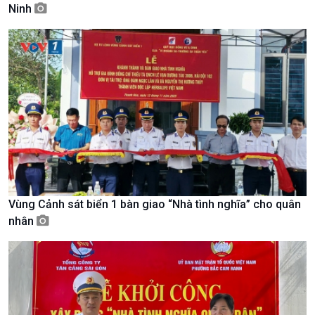
Ninh
Giới thiệu
Thời sự
Thời sự 6h
Thời sự 12h
Thời sự 18h
Thời sự 21h30
Bản tin
Chuyên mục
Theo dòng Thời sự
Vùng Cảnh sát biển 1 bàn giao “Nhà tình nghĩa” cho quân
nhân