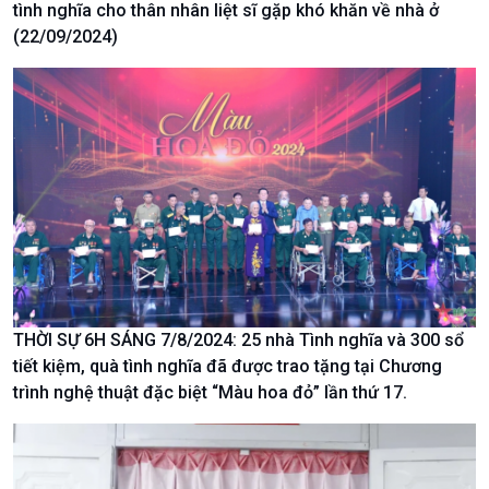
tình nghĩa cho thân nhân liệt sĩ gặp khó khăn về nhà ở
Chuyển đổi Xanh
Sống chung với biến đổi
(22/09/2024)
Tài nguyên và Môi trường
khí hậu
Chuyên gia của bạn
Xã hội chuyển động
Bước chân đến trường
THỜI SỰ 6H SÁNG 7/8/2024: 25 nhà Tình nghĩa và 300 sổ
tiết kiệm, quà tình nghĩa đã được trao tặng tại Chương
trình nghệ thuật đặc biệt “Màu hoa đỏ” lần thứ 17.