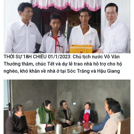
Văn hoá & Du lịch
Multimedia
Tin Văn hoá & Du lịch
Ảnh
Chát với người nổi tiếng
Video
Câu chuyện Thể thao
Infographic
E-Magazine
THỜI SỰ 18H CHIỀU 01/1/2023: Chủ tịch nước Võ Văn
Thưởng thăm, chúc Tết và dự lễ trao nhà hỗ trợ cho hộ
nghèo, khó khăn về nhà ở tại Sóc Trăng và Hậu Giang