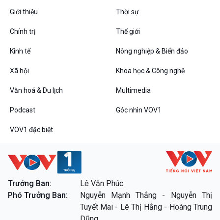
Giới thiệu
Thời sự
Chính trị
Thế giới
Kinh tế
Nông nghiệp & Biển đảo
VOV1 đặc biệt
Xã hội
Khoa học & Công nghệ
Thanh âm ký sự
Chân dung cuộc sống
Văn hoá & Du lịch
Multimedia
Các chương trình đặc biệt
Podcast
Góc nhìn VOV1
VOV1 đặc biệt
Trưởng Ban:
Lê Văn Phúc.
Phó Trưởng Ban:
Nguyễn Mạnh Thắng - Nguyễn Thị
Tuyết Mai - Lê Thị Hằng - Hoàng Trung
Dũng.