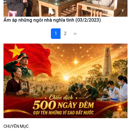
Podcast
Góc nhìn VOV1
Ấm áp những ngôi nhà nghĩa tình (03/2/2023)
Bình luận
10 phút Sự kiện - Luận bàn
1
2
››
Câu chuyện thời sự
Dòng chảy sự kiện
Đối thoại
Diễn đàn chủ nhật
Chuyện đêm
CHUYÊN MỤC