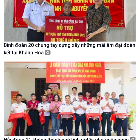
Binh đoàn 20 chung tay dựng xây những mái ấm đại đoàn
kết tại Khánh Hòa
Chính trị
Thế giới
Tin Chính trị
Tin thế giới
Chính phủ với người dân
Vấn đề quốc tế
Quốc hội với cử tri
Hồ sơ sự kiện quốc tế
Xây dựng đảng
Thế giới & Việt Nam
Đảng trong cuộc sống
Biên cương - Một dải vững
Nhận diện sự thật
bền
Pháp luật và đời sống
Hải đoàn 11 khánh thành nhà tình nghĩa cho quân nhân