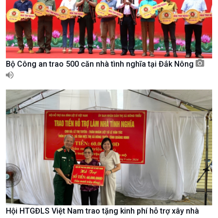
Nam
Bộ Công an trao 500 căn nhà tình nghĩa tại Đắk Nông
Xã hội
Khoa học & Công nghệ
Tin Đời sống & Xã hội
Tin Khoa học & Công nghệ
Hội HTGĐLS Việt Nam trao tặng kinh phí hỗ trợ xây nhà
360 độ Sức khỏe
Kết nối công nghệ