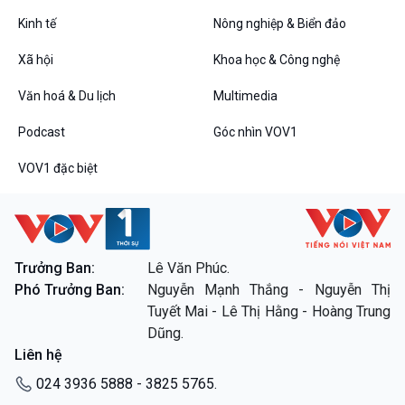
Tin Đời sống & Xã hội
Tin Khoa học & Công nghệ
360 độ Sức khỏe
Kết nối công nghệ
Kinh tế
Nông nghiệp & Biển đảo
Chuyển đổi Xanh
Sống chung với biến đổi
Xã hội
Khoa học & Công nghệ
Tài nguyên và Môi trường
khí hậu
Chuyên gia của bạn
Văn hoá & Du lịch
Multimedia
Xã hội chuyển động
Bước chân đến trường
Podcast
Góc nhìn VOV1
Văn hoá & Du lịch
Multimedia
VOV1 đặc biệt
Tin Văn hoá & Du lịch
Ảnh
Chát với người nổi tiếng
Video
Câu chuyện Thể thao
Infographic
E-Magazine
Trưởng Ban:
Lê Văn Phúc.
Phó Trưởng Ban:
Nguyễn Mạnh Thắng - Nguyễn Thị
Podcast
Góc nhìn VOV1
Tuyết Mai - Lê Thị Hằng - Hoàng Trung
Bình luận
Dũng.
10 phút Sự kiện - Luận bàn
Liên hệ
Câu chuyện thời sự
Dòng chảy sự kiện
024 3936 5888 - 3825 5765.
Đối thoại