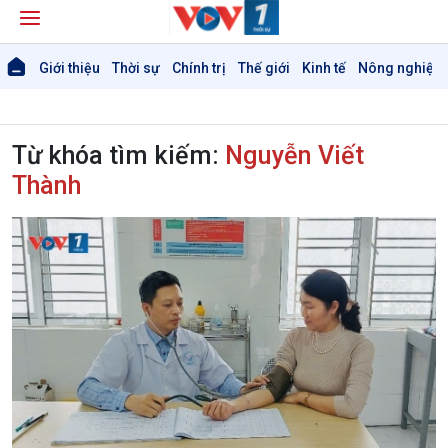
Giới thiệu
Thời sự
Chính trị
Thế giới
Kinh tế
Nông nghiệp 
Từ khóa tìm kiếm:
Nguyễn Viết
Thành
Giới thiệu
Thời sự
Thời sự 6h
Thời sự 12h
Thời sự 18h
Thời sự 21h30
Bản tin
Chuyên mục
Theo dòng Thời sự
Chính trị
Thế giới