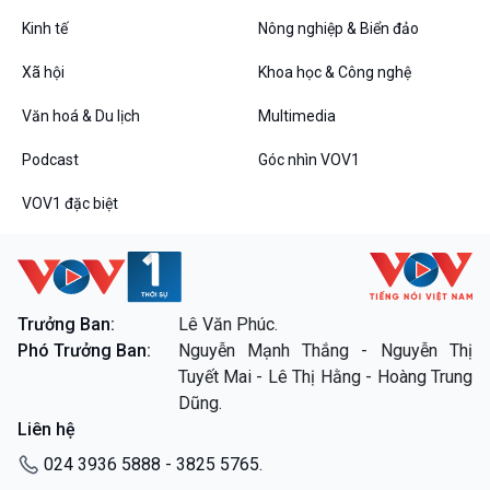
Tin Đời sống & Xã hội
Tin Khoa học & Công nghệ
360 độ Sức khỏe
Kết nối công nghệ
Kinh tế
Nông nghiệp & Biển đảo
Chuyển đổi Xanh
Sống chung với biến đổi
Xã hội
Khoa học & Công nghệ
Tài nguyên và Môi trường
khí hậu
Chuyên gia của bạn
Văn hoá & Du lịch
Multimedia
Xã hội chuyển động
Bước chân đến trường
Podcast
Góc nhìn VOV1
Văn hoá & Du lịch
Multimedia
VOV1 đặc biệt
Tin Văn hoá & Du lịch
Ảnh
Chát với người nổi tiếng
Video
Câu chuyện Thể thao
Infographic
E-Magazine
Trưởng Ban:
Lê Văn Phúc.
Phó Trưởng Ban:
Nguyễn Mạnh Thắng - Nguyễn Thị
Podcast
Góc nhìn VOV1
Tuyết Mai - Lê Thị Hằng - Hoàng Trung
Bình luận
Dũng.
10 phút Sự kiện - Luận bàn
Liên hệ
Câu chuyện thời sự
Dòng chảy sự kiện
024 3936 5888 - 3825 5765.
Đối thoại