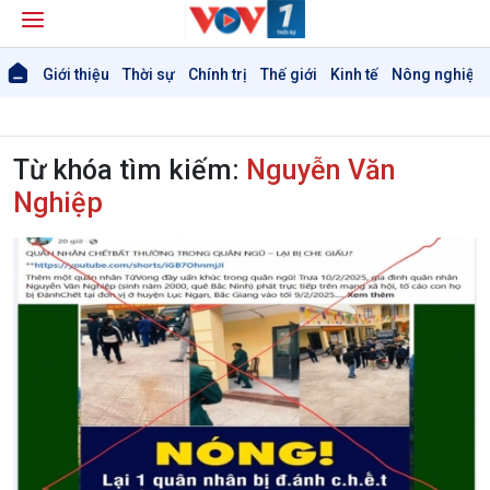
Giới thiệu
Thời sự
Chính trị
Thế giới
Kinh tế
Nông nghiệp 
Từ khóa tìm kiếm:
Nguyễn Văn
Nghiệp
Giới thiệu
Thời sự
Thời sự 6h
Thời sự 12h
Thời sự 18h
Thời sự 21h30
Bản tin
Chuyên mục
Theo dòng Thời sự
Chính trị
Thế giới