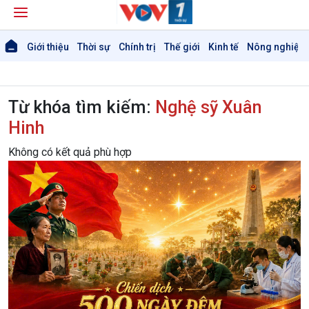
Giới thiệu
Thời sự
Chính trị
Thế giới
Kinh tế
Nông nghiệp 
Từ khóa tìm kiếm:
Nghệ sỹ Xuân
Hinh
Giới thiệu
Thời sự
Không có kết quả phù hợp
Thời sự 6h
Thời sự 12h
Thời sự 18h
Thời sự 21h30
Bản tin
Chuyên mục
Theo dòng Thời sự
Chính trị
Thế giới