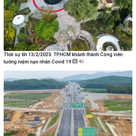
Nam
Thời sự 6h 13/2/2025: TP.HCM khánh thành Công viên
tưởng niệm nạn nhân Covid 19
Xã hội
Khoa học & Công nghệ
Tin Đời sống & Xã hội
Tin Khoa học & Công nghệ
360 độ Sức khỏe
Kết nối công nghệ
Chuyển đổi Xanh
Sống chung với biến đổi