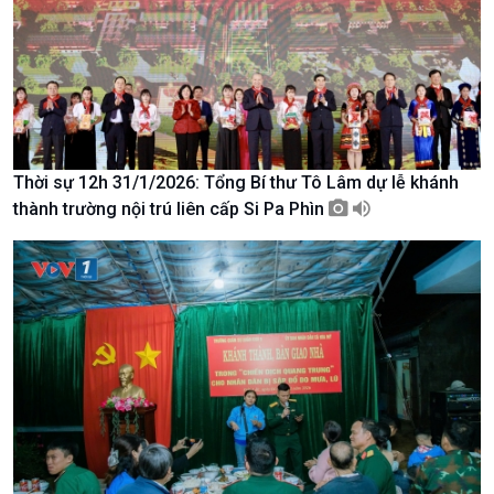
Văn hoá & Du lịch
Multimedia
Tin Văn hoá & Du lịch
Ảnh
Chát với người nổi tiếng
Video
Câu chuyện Thể thao
Infographic
E-Magazine
Thời sự 12h 31/1/2026: Tổng Bí thư Tô Lâm dự lễ khánh
thành trường nội trú liên cấp Si Pa Phìn