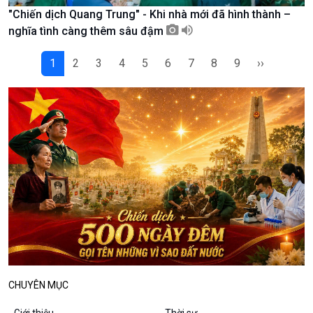
"Chiến dịch Quang Trung" - Khi nhà mới đã hình thành –
Podcast
Góc nhìn VOV1
nghĩa tình càng thêm sâu đậm
Bình luận
10 phút Sự kiện - Luận bàn
1
2
3
4
5
6
7
8
9
››
Câu chuyện thời sự
Dòng chảy sự kiện
Đối thoại
Diễn đàn chủ nhật
Chuyện đêm
CHUYÊN MỤC
Giới thiệu
Thời sự