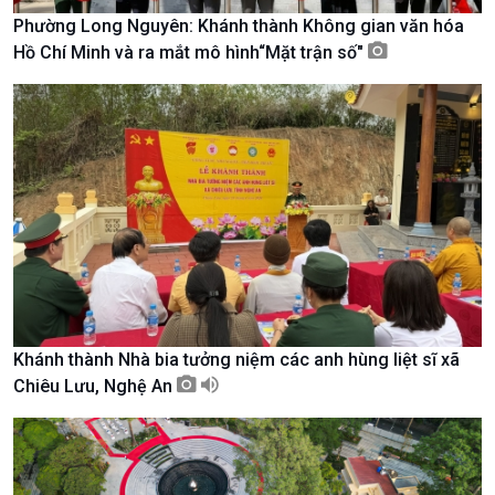
Phường Long Nguyên: Khánh thành Không gian văn hóa
Hồ Chí Minh và ra mắt mô hình“Mặt trận số"
Kinh tế
Nông nghiệp & Biển đảo
Tin Kinh tế
Tin Nông nghiệp & Biển
Trước giờ mở cửa
đảo
Khánh thành Nhà bia tưởng niệm các anh hùng liệt sĩ xã
Dòng chảy Kinh tế
Mùa vàng
Chiêu Lưu, Nghệ An
Sức sống hàng Việt
Biển đảo Việt Nam
Khởi nghiệp
Tâm tình biên giới và hải
Tuyên chiến với gian lận
đảo
thương mại
Tìm hiểu biển, đảo Việt