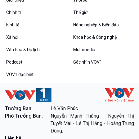
Chính trị
Thế giới
Kinh tế
Nông nghiệp & Biển đảo
VOV1 đặc biệt
Xã hội
Khoa học & Công nghệ
Thanh âm ký sự
Chân dung cuộc sống
Văn hoá & Du lịch
Multimedia
Các chương trình đặc biệt
Podcast
Góc nhìn VOV1
VOV1 đặc biệt
Trưởng Ban:
Lê Văn Phúc.
Phó Trưởng Ban:
Nguyễn Mạnh Thắng - Nguyễn Thị
Tuyết Mai - Lê Thị Hằng - Hoàng Trung
Dũng.
Liên hệ