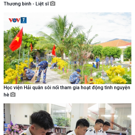
Thương binh - Liệt sĩ
Giới thiệu
Thời sự
Thời sự 6h
Thời sự 12h
Thời sự 18h
Thời sự 21h30
Bản tin
Chuyên mục
Theo dòng Thời sự
Học viện Hải quân sôi nổi tham gia hoạt động tình nguyện
hè