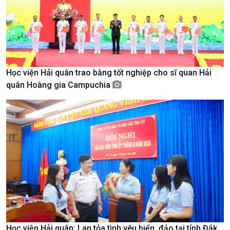
Tin Văn hoá & Du lịch
Ảnh
Chát với người nổi tiếng
Video
Câu chuyện Thể thao
Infographic
E-Magazine
Học viện Hải quân trao bằng tốt nghiệp cho sĩ quan Hải
quân Hoàng gia Campuchia
Học viện Hải quân: Lan tỏa tình yêu biển, đảo tại tỉnh Đắk