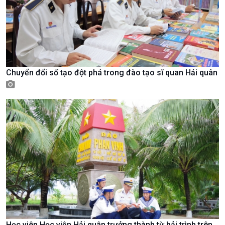
Chuyển đổi số tạo đột phá trong đào tạo sĩ quan Hải quân
Chính trị
Thế giới
Tin Chính trị
Tin thế giới
Chính phủ với người dân
Vấn đề quốc tế
Quốc hội với cử tri
Hồ sơ sự kiện quốc tế
Xây dựng đảng
Thế giới & Việt Nam
Đảng trong cuộc sống
Biên cương - Một dải vững
Nhận diện sự thật
bền
Pháp luật và đời sống
Học viên Học viện Hải quân trưởng thành từ hải trình trên