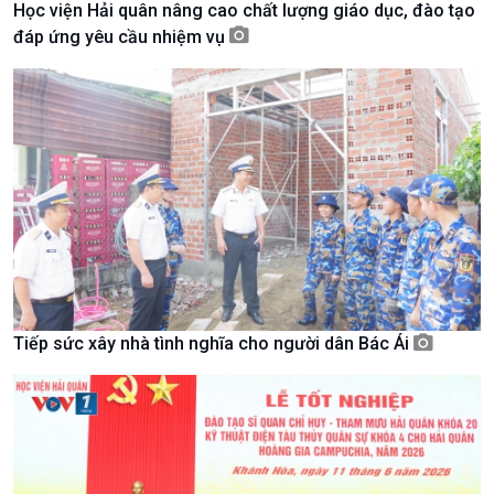
Học viện Hải quân nâng cao chất lượng giáo dục, đào tạo
Tài nguyên và Môi trường
khí hậu
đáp ứng yêu cầu nhiệm vụ
Chuyên gia của bạn
Xã hội chuyển động
Bước chân đến trường
Tiếp sức xây nhà tình nghĩa cho người dân Bác Ái
Văn hoá & Du lịch
Multimedia