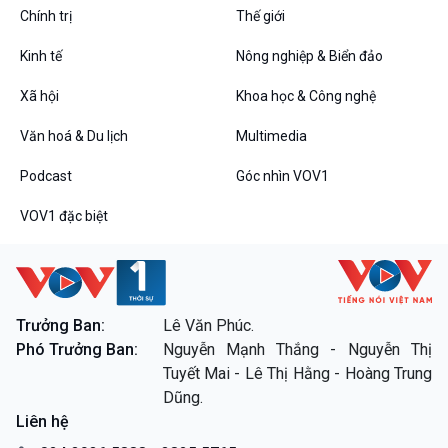
Chính trị
Thế giới
Kinh tế
Nông nghiệp & Biển đảo
VOV1 đặc biệt
Xã hội
Khoa học & Công nghệ
Thanh âm ký sự
Văn hoá & Du lịch
Multimedia
Chân dung cuộc sống
Các chương trình đặc biệt
Podcast
Góc nhìn VOV1
VOV1 đặc biệt
Trưởng Ban:
Lê Văn Phúc.
Phó Trưởng Ban:
Nguyễn Mạnh Thắng - Nguyễn Thị
Tuyết Mai - Lê Thị Hằng - Hoàng Trung
Dũng.
Liên hệ