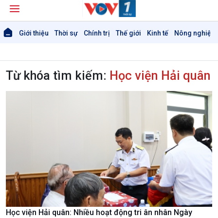
Giới thiệu
Thời sự
Chính trị
Thế giới
Kinh tế
Nông nghiệp 
Từ khóa tìm kiếm:
Học viện Hải quân
Học viện Hải quân: Nhiều hoạt động tri ân nhân Ngày