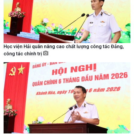
Học viện Hải quân nâng cao chất lượng công tác Đảng,
công tác chính trị
Xã hội
Khoa học & Công nghệ
Tin Đời sống & Xã hội
Tin Khoa học & Công nghệ
360 độ Sức khỏe
Kết nối công nghệ
Chuyển đổi Xanh
Sống chung với biến đổi