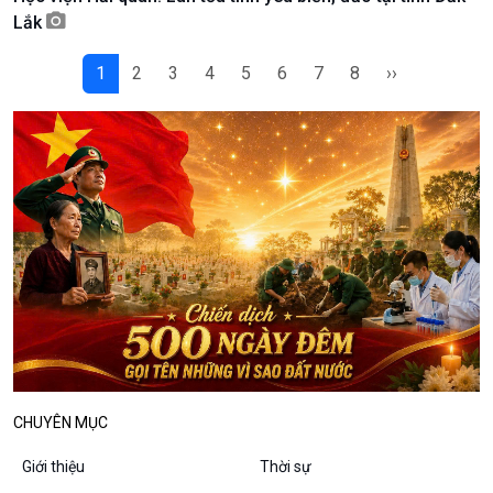
Podcast
Góc nhìn VOV1
Lắk
Bình luận
10 phút Sự kiện - Luận bàn
1
2
3
4
5
6
7
8
››
Câu chuyện thời sự
Dòng chảy sự kiện
Đối thoại
Diễn đàn chủ nhật
Chuyện đêm
CHUYÊN MỤC
Giới thiệu
Thời sự