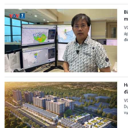
B
m
VO
áp
đi
H
đ
VO
Dự
vụ