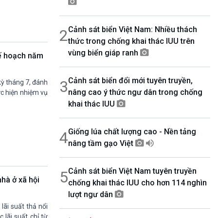
08h30-08h55
360 độ Sức khỏe
Cảnh sát biển Việt Nam: Nhiều thách
2
08h55-09h00
Chương trình đệm
thức trong chống khai thác IUU trên
09h00-10h00
vùng biển giáp ranh
kế hoạch năm
Ca nhạc Chào Năm mới
10h00-10h30
Cảnh sát biển đổi mới tuyên truyền,
Chuyên gia của bạn (Phát lại thứ Tư)
3
ỳ tháng 7, đánh
nâng cao ý thức ngư dân trong chống
10h30-11h00
ực hiện nhiệm vụ
Vì an ninh Tổ quốc
khai thác IUU
11h00-11h05
Bản tin Thể thao
Giống lúa chất lượng cao - Nền tảng
4
11h05-11h10
Quảng cáo
nâng tầm gạo Việt
11h10-11h25
Kết nối công nghệ
Cảnh sát biển Việt Nam tuyên truyền
5
11h25-11h30
hà ở xã hội
chống khai thác IUU cho hơn 114 nghìn
Chương trình đệm
lượt ngư dân
11h30-11h35
Bản tin Thật và Giả
ãi suất thả nổi
11h35-11h50
lãi suất chỉ từ