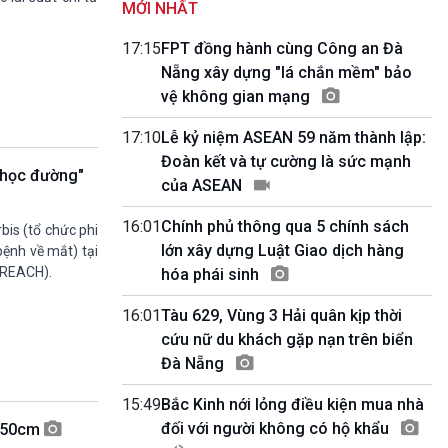
MỚI NHẤT
Kết nối 54 (phát lại Thứ Tư)
11h50-11h59
17:15
FPT đồng hành cùng Công an Đà
Quảng cáo
Nẵng xây dựng "lá chắn mềm" bảo
11h59-12h00
vệ không gian mạng
Báo giờ
12h00-12h57
17:10
Lễ kỷ niệm ASEAN 59 năm thành lập:
Thời sự trưa (trực tiếp)
Đoàn kết và tự cường là sức mạnh
12h57-13h00
 học đường"
Quảng cáo
của ASEAN
13h00-13h30
Câu lạc bộ Âm nhạc
16:01
Chính phủ thông qua 5 chính sách
bis (tổ chức phi
13h30-13h45
lớn xây dựng Luật Giao dịch hàng
bệnh về mắt) tại
Sống chung với biến đổi khí hậu (Phát lại
(REACH).
hóa phái sinh
Thứ Năm)
13h45-14h00
16:01
Tàu 629, Vùng 3 Hải quân kịp thời
Người Việt ở nước ngoài với quê hương
cứu nữ du khách gặp nạn trên biển
14h00-15h00
Đà Nẵng
Ca nhạc Chào Năm mới (Phát lại)
15h00-15h15
15:49
Bắc Kinh nới lỏng điều kiện mua nhà
Bản tin Thời sự
đối với người không có hộ khẩu
0-50cm
15h15-15h20