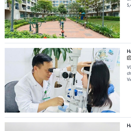
5,
H
VO
ch
Vi
H