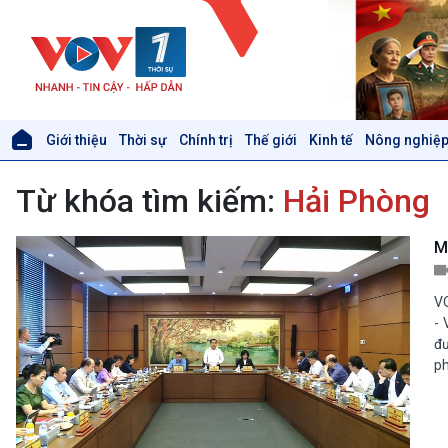
Giới thiệu
Thời sự
Chính trị
Thế giới
Kinh tế
Nông nghiệp
Giới thiệu
Thời sự
Từ khóa tìm kiếm:
Hải Phòng
Thời sự 6h
Thời sự 12h
Thời sự 18h
M
Thời sự 21h30
Bản tin
VO
Chuyên mục
- 
Theo dòng Thời sự
đư
ph
Xã hội
Khoa học & Công nghệ
Tin Đời sống & Xã hội
Tin Khoa học & Công nghệ