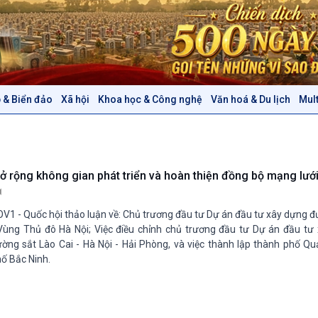
 & Biển đảo
Xã hội
Khoa học & Công nghệ
Văn hoá & Du lịch
Mul
Chính trị
Thế giới
Tin Chính trị
Tin thế giới
Chính phủ với người dân
Vấn đề quốc tế
Quốc hội với cử tri
Hồ sơ sự kiện quốc tế
ở rộng không gian phát triển và hoàn thiện đồng bộ mạng lướ
Xây dựng đảng
Thế giới & Việt Nam
Đảng trong cuộc sống
Biên cương - Một dải vững
V1 - Quốc hội thảo luận về: Chủ trương đầu tư Dự án đầu tư xây dựng 
Nhận diện sự thật
bền
Vùng Thủ đô Hà Nội; Việc điều chỉnh chủ trương đầu tư Dự án đầu tư
Pháp luật và đời sống
ờng sắt Lào Cai - Hà Nội - Hải Phòng, và việc thành lập thành phố Qu
ố Bắc Ninh.
Văn hoá & Du lịch
Multimedia
Tin Văn hoá & Du lịch
Ảnh