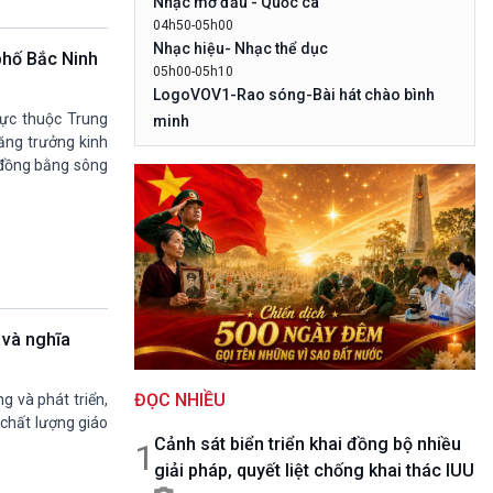
Nhạc mở đầu - Quốc ca
10 phút Sự kiện - Luận bàn
04h50-05h00
Câu chuyện thời sự
Nhạc hiệu- Nhạc thể dục
 phố Bắc Ninh
Dòng chảy sự kiện
05h00-05h10
Đối thoại
LogoVOV1-Rao sóng-Bài hát chào bình
Diễn đàn chủ nhật
rực thuộc Trung
minh
Chuyện đêm
tăng trưởng kinh
05h10-05h20
g đồng bằng sông
Bản tin đầu ngày-Thời tiết
05h20-05h50
Mùa vàng (Chuyên đề cuối tuần)
05h50-05h59
Quảng cáo
05h59-06h00
Nhạc Top- Báo giờ
06h00-06h28
 và nghĩa
Thời sự sáng (trực tiếp)
06h28-06h30
ĐỌC NHIỀU
Quảng cáo
g và phát triển,
chất lượng giáo
06h30-07h00
Cảnh sát biển triển khai đồng bộ nhiều
Quân đội nhân dân
1
giải pháp, quyết liệt chống khai thác IUU
07h00-08h30
Theo dòng thời sự