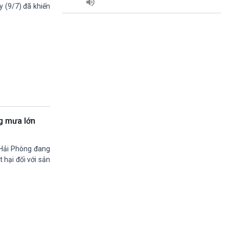
Quảng cáo
 (9/7) đã khiến
15h20-15h50
Chuyên gia của bạn
15h50-16h00
A lô, VOV1
16h00-17h00
Theo dòng thời sự
17h00-17h50
Cuộc sống 365
17h50-17h59
Quảng cáo
g mưa lớn
17h59-18h00
Báo giờ
18h00-18h57
 Hải Phòng đang
Thời sự chiều (trực tiếp)
t hại đối với sản
18h57-19h00
Quảng cáo
19h00-19h30
Tâm tình nơi biên giới và hải đảo
19h30-19h55
360 độ sức khỏe (phát lại)