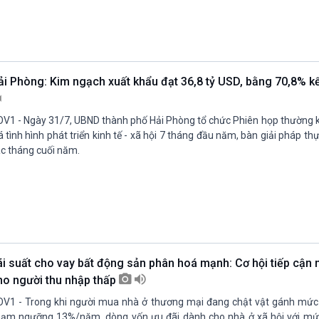
ải Phòng: Kim ngạch xuất khẩu đạt 36,8 tỷ USD, bằng 70,8% 
V1 - Ngày 31/7, UBND thành phố Hải Phòng tổ chức Phiên họp thường k
á tình hình phát triển kinh tế - xã hội 7 tháng đầu năm, bàn giải pháp th
c tháng cuối năm.
ãi suất cho vay bất động sản phân hoá mạnh: Cơ hội tiếp cận n
ho người thu nhập thấp
V1 - Trong khi người mua nhà ở thương mại đang chật vật gánh mức l
ạm ngưỡng 13%/năm, dòng vốn ưu đãi dành cho nhà ở xã hội với mức 