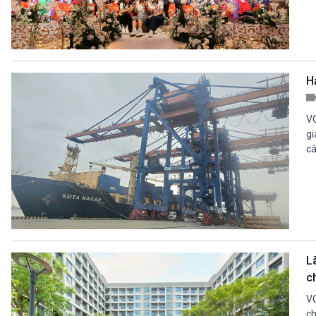
H
VO
gi
cá
L
c
VO
ch