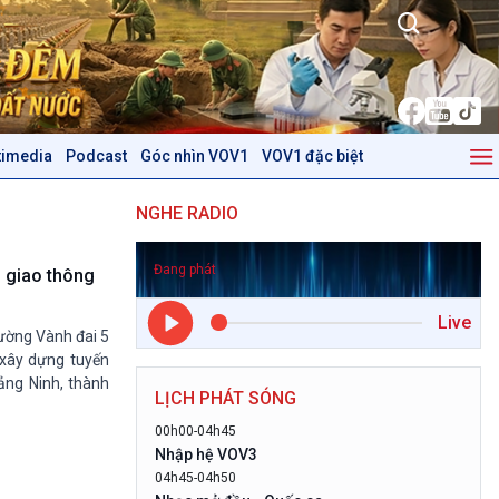
timedia
Podcast
Góc nhìn VOV1
VOV1 đặc biệt
Kinh tế
Nông nghiệp & Biển đảo
NGHE RADIO
Tin Kinh tế
Tin Nông nghiệp & Biển
Trước giờ mở cửa
đảo
Đang phát
Dòng chảy Kinh tế
Mùa vàng
i giao thông
Sức sống hàng Việt
Biển đảo Việt Nam
Live
Khởi nghiệp
Tâm tình biên giới và hải
đường Vành đai 5
Tuyên chiến với gian lận
đảo
 xây dựng tuyến
thương mại
Tìm hiểu biển, đảo Việt
ảng Ninh, thành
LỊCH PHÁT SÓNG
Nam
00h00-04h45
Podcast
Góc nhìn VOV1
Nhập hệ VOV3
04h45-04h50
Bình luận