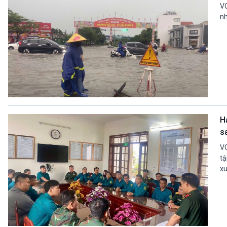
VO
nh
H
s
VO
tậ
xu