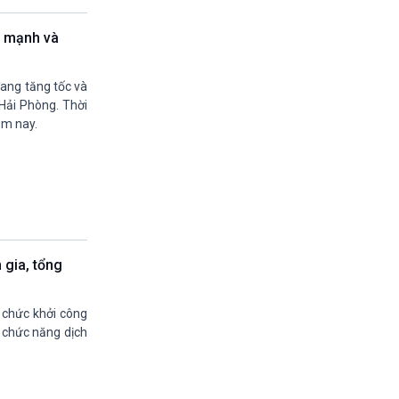
19h55-20h00
Quảng cáo vovams
ó mạnh và
20h00-20h30
Vì an ninh Tổ quốc
20h30-20h59
đang tăng tốc và
Chuyên gia của bạn (phát lại)
 Hải Phòng. Thời
20h59-21h00
êm nay.
Báo giờ
21h00-21h30
Quân đội nhân dân
21h30-21h58
Thời sự đêm (trực tiếp)
21h58-22h00
Quảng cáo
 gia, tổng
22h00-22h15
Kết nối công nghệ (phát lại Thứ Bẩy)
22h15-22h25
 chức khởi công
A lô VOV1 (phát lại)
 chức năng dịch
22h25-22h30
Bản tin Thật và Giả (phát lại)
22h30-23h00
Chân dung cuộc sống - phát lại Thứ 5