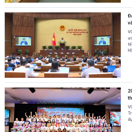
360 độ Sức khỏe
Kết nối công nghệ
Chuyển đổi Xanh
Sống chung với biến đổi
Đ
Tài nguyên và Môi trường
khí hậu
v
Chuyên gia của bạn
Xã hội chuyển động
VO
Bước chân đến trường
ươ
tế
VOV1 đặc biệt
Hồ
Thanh âm ký sự
Chân dung cuộc sống
Các chương trình đặc biệt
2
t
VO
Tr
dụ