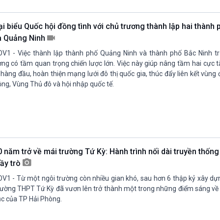
Chát với người nổi tiếng
Video
Câu chuyện Thể thao
Infographic
ại biểu Quốc hội đồng tình với chủ trương thành lập hai thành
E-Magazine
à Quảng Ninh
V1 - Việc thành lập thành phố Quảng Ninh và thành phố Bắc Ninh t
ng có tầm quan trọng chiến lược lớn. Việc này giúp nâng tầm hai cực 
 hàng đầu, hoàn thiện mạng lưới đô thị quốc gia, thúc đẩy liên kết vùn
ng, Vùng Thủ đô và hội nhập quốc tế.
0 năm trở về mái trường Tứ Kỳ: Hành trình nối dài truyền thống
hầy trò
V1 - Từ một ngôi trường còn nhiều gian khó, sau hơn 6 thập kỷ xây dựn
ường THPT Tứ Kỳ đã vươn lên trở thành một trong những điểm sáng về 
c của TP Hải Phòng.