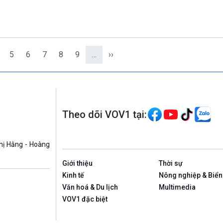
5
6
7
8
9
…
››
Theo dõi VOV1 tại:
hị Hằng - Hoàng
Giới thiệu
Thời sự
Kinh tế
Nông nghiệp & Biển
Văn hoá & Du lịch
Multimedia
VOV1 đặc biệt