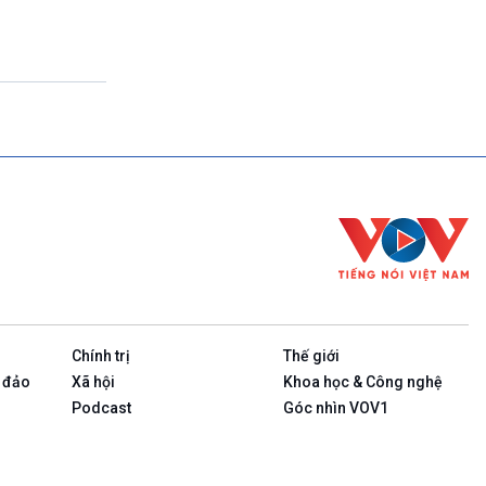
(Tuần đầu tiên của tháng: Thanh Âm ký sự-
Phát lại)
23h00-23h10
Bản tin cuối cùng trong ngày
23h10-23h15
Rao sóng
23h15-23h25
Ngôi nhà ASEAN (Phát lại Thứ Tư)
23h25-23h30
Chương trình đệm
23h30-24h00
Nhịp sống
Chính trị
Thế giới
 đảo
Xã hội
Khoa học & Công nghệ
Podcast
Góc nhìn VOV1