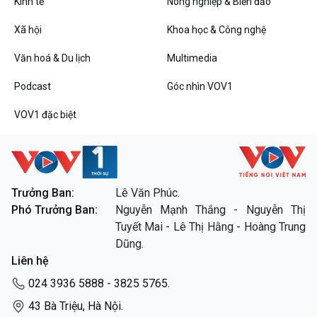
Tin Đời sống & Xã hội
Tin Khoa học & Công nghệ
Kinh tế
Nông nghiệp & Biển đảo
360 độ Sức khỏe
Kết nối công nghệ
Xã hội
Khoa học & Công nghệ
Chuyển đổi Xanh
Sống chung với biến đổi
Tài nguyên và Môi trường
khí hậu
Văn hoá & Du lịch
Multimedia
Chuyên gia của bạn
Xã hội chuyển động
Podcast
Góc nhìn VOV1
Bước chân đến trường
VOV1 đặc biệt
Văn hoá & Du lịch
Multimedia
Tin Văn hoá & Du lịch
Ảnh
Chát với người nổi tiếng
Video
Câu chuyện Thể thao
Infographic
Trưởng Ban:
Lê Văn Phúc.
E-Magazine
Phó Trưởng Ban:
Nguyễn Mạnh Thắng - Nguyễn Thị
Tuyết Mai - Lê Thị Hằng - Hoàng Trung
Podcast
Góc nhìn VOV1
Dũng.
Bình luận
Liên hệ
10 phút Sự kiện - Luận bàn
Câu chuyện thời sự
024 3936 5888 - 3825 5765.
Dòng chảy sự kiện
43 Bà Triệu, Hà Nội.
Đối thoại