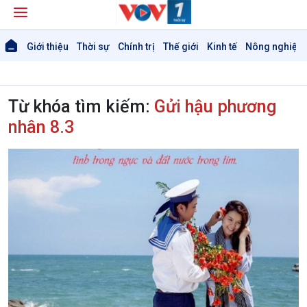
Giới thiệu
Thời sự
Chính trị
Thế giới
Kinh tế
Nông nghiệp 
Từ khóa tìm kiếm:
Gửi hậu phương
nhân 8.3
Giới thiệu
Thời sự
Thời sự 6h
Thời sự 12h
Thời sự 18h
Thời sự 21h30
Bản tin
Chuyên mục
Theo dòng Thời sự
Chính trị
Thế giới