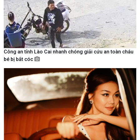
Văn hoá & Du lịch
Multimedia
Tin Văn hoá & Du lịch
Ảnh
Chát với người nổi tiếng
Video
Câu chuyện Thể thao
Infographic
E-Magazine
Công an tỉnh Lào Cai nhanh chóng giải cứu an toàn cháu
bé bị bắt cóc