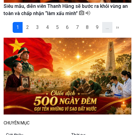
Siêu mẫu, diễn viên Thanh Hằng sẽ bước ra khỏi vùng an
Podcast
Góc nhìn VOV1
toàn và chấp nhận “làm xấu mình”
Bình luận
10 phút Sự kiện - Luận bàn
1
2
3
4
5
6
7
8
9
…
››
Câu chuyện thời sự
Dòng chảy sự kiện
Đối thoại
Diễn đàn chủ nhật
Chuyện đêm
CHUYÊN MỤC
Giới thiệu
Thời sự