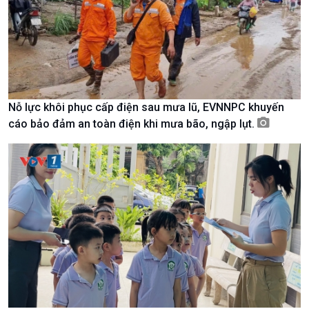
Nam
Nỗ lực khôi phục cấp điện sau mưa lũ, EVNNPC khuyến
cáo bảo đảm an toàn điện khi mưa bão, ngập lụt.
Xã hội
Khoa học & Công nghệ
Tin Đời sống & Xã hội
Tin Khoa học & Công nghệ
360 độ Sức khỏe
Kết nối công nghệ
Chuyển đổi Xanh
Sống chung với biến đổi