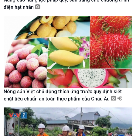
điện hạt nhân
Kinh tế
Nông nghiệp & Biển đảo
Tin Kinh tế
Tin Nông nghiệp & Biển
Nông sản Việt chủ động thích ứng trước quy định siết
Trước giờ mở cửa
đảo
chặt tiêu chuẩn an toàn thực phẩm của Châu Âu
Dòng chảy Kinh tế
Mùa vàng
Sức sống hàng Việt
Biển đảo Việt Nam
Khởi nghiệp
Tâm tình biên giới và hải
Tuyên chiến với gian lận
đảo
thương mại
Tìm hiểu biển, đảo Việt