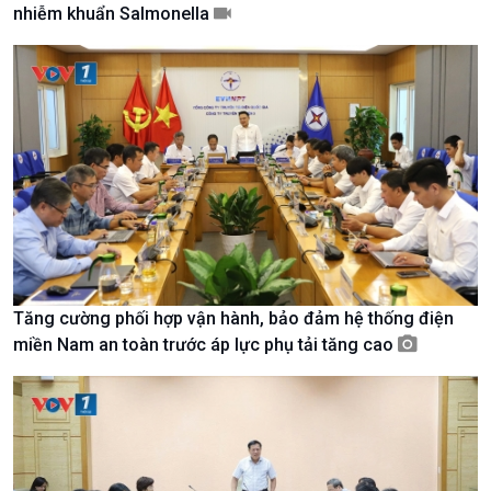
nhiễm khuẩn Salmonella
Giới thiệu
Thời sự
Thời sự 6h
Thời sự 12h
Thời sự 18h
Thời sự 21h30
Bản tin
Chuyên mục
Theo dòng Thời sự
Tăng cường phối hợp vận hành, bảo đảm hệ thống điện
miền Nam an toàn trước áp lực phụ tải tăng cao