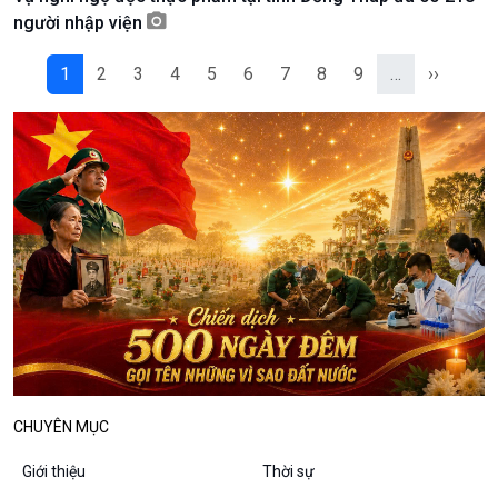
Podcast
Góc nhìn VOV1
người nhập viện
Bình luận
10 phút Sự kiện - Luận bàn
1
2
3
4
5
6
7
8
9
…
››
Câu chuyện thời sự
Dòng chảy sự kiện
Đối thoại
Diễn đàn chủ nhật
Chuyện đêm
CHUYÊN MỤC
Giới thiệu
Thời sự