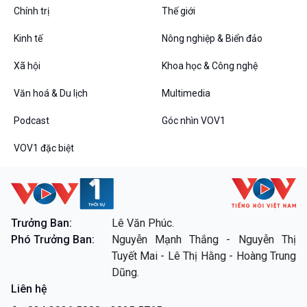
Chính trị
Thế giới
Kinh tế
Nông nghiệp & Biển đảo
VOV1 đặc biệt
Xã hội
Khoa học & Công nghệ
Thanh âm ký sự
Văn hoá & Du lịch
Multimedia
Chân dung cuộc sống
Các chương trình đặc biệt
Podcast
Góc nhìn VOV1
VOV1 đặc biệt
Trưởng Ban:
Lê Văn Phúc.
Phó Trưởng Ban:
Nguyễn Mạnh Thắng - Nguyễn Thị
Tuyết Mai - Lê Thị Hằng - Hoàng Trung
Dũng.
Liên hệ