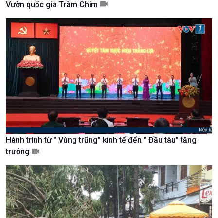
Vườn quốc gia Tràm Chim
Tài nguyên và Môi trường
khí hậu
Chuyên gia của bạn
Xã hội chuyển động
Bước chân đến trường
Hành trình từ " Vùng trũng" kinh tế đến " Đầu tàu" tăng
trưởng
Văn hoá & Du lịch
Multimedia