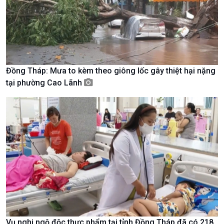
Tin Văn hoá & Du lịch
Ảnh
Chát với người nổi tiếng
Video
Câu chuyện Thể thao
Infographic
E-Magazine
Đồng Tháp: Mưa to kèm theo giông lốc gây thiệt hại nặng
tại phường Cao Lãnh
Vụ nghi ngộ độc thực phẩm tại tỉnh Đồng Tháp đã có 218