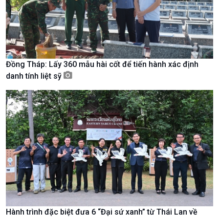
Đồng Tháp: Lấy 360 mẫu hài cốt để tiến hành xác định
danh tính liệt sỹ
Xã hội
Khoa học & Công nghệ
Tin Đời sống & Xã hội
Tin Khoa học & Công nghệ
360 độ Sức khỏe
Kết nối công nghệ
Hành trình đặc biệt đưa 6 “Đại sứ xanh” từ Thái Lan về
Chuyển đổi Xanh
Sống chung với biến đổi