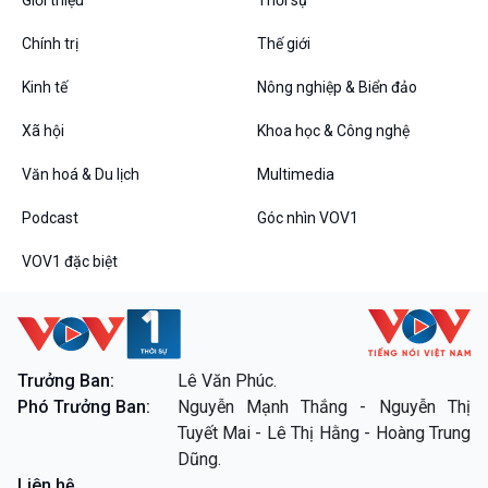
Chính trị
Thế giới
Kinh tế
Nông nghiệp & Biển đảo
VOV1 đặc biệt
Xã hội
Khoa học & Công nghệ
Thanh âm ký sự
Chân dung cuộc sống
Văn hoá & Du lịch
Multimedia
Các chương trình đặc biệt
Podcast
Góc nhìn VOV1
VOV1 đặc biệt
Trưởng Ban:
Lê Văn Phúc.
Phó Trưởng Ban:
Nguyễn Mạnh Thắng - Nguyễn Thị
Tuyết Mai - Lê Thị Hằng - Hoàng Trung
Dũng.
Liên hệ