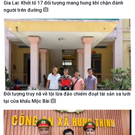
Gia Lai: Khởi tố 17 đối tượng mang hung khí chặn đánh
Tài nguyên và Môi trường
khí hậu
người trên đường
Chuyên gia của bạn
Xã hội chuyển động
Bước chân đến trường
Đối tượng truy nã về tội lừa đảo chiếm đoạt tài sản sa lưới
tại cửa khẩu Mộc Bài