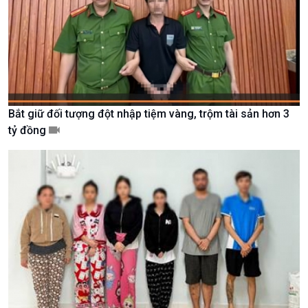
Văn hoá & Du lịch
Multimedia
Tin Văn hoá & Du lịch
Ảnh
Chát với người nổi tiếng
Video
Câu chuyện Thể thao
Infographic
E-Magazine
Bắt giữ đối tượng đột nhập tiệm vàng, trộm tài sản hơn 3
tỷ đồng