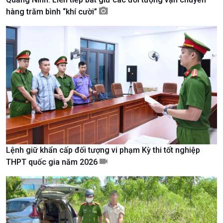
hàng trăm bình “khí cười”
Kinh tế
Nông nghiệp & Biển đảo
Tin Kinh tế
Tin Nông nghiệp & Biển
Lệnh giữ khẩn cấp đối tượng vi phạm Kỳ thi tốt nghiệp
Trước giờ mở cửa
đảo
THPT quốc gia năm 2026
Dòng chảy Kinh tế
Mùa vàng
Sức sống hàng Việt
Biển đảo Việt Nam
Khởi nghiệp
Tâm tình biên giới và hải
Tuyên chiến với gian lận
đảo
thương mại
Tìm hiểu biển, đảo Việt