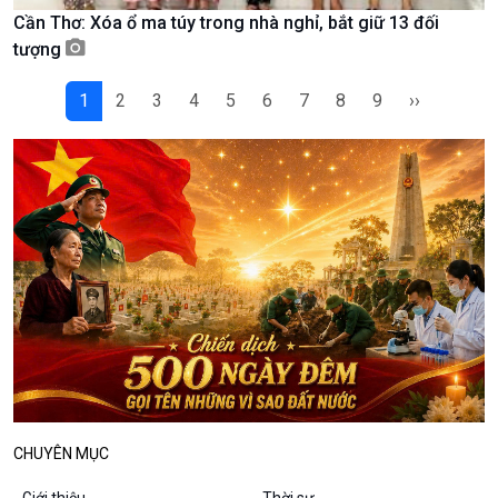
Cần Thơ: Xóa ổ ma túy trong nhà nghỉ, bắt giữ 13 đối
Podcast
Góc nhìn VOV1
tượng
Bình luận
10 phút Sự kiện - Luận bàn
1
2
3
4
5
6
7
8
9
››
Câu chuyện thời sự
Dòng chảy sự kiện
Đối thoại
Diễn đàn chủ nhật
Chuyện đêm
CHUYÊN MỤC
Giới thiệu
Thời sự