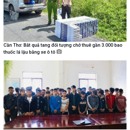
Nam
Cần Thơ: Bắt quả tang đối tượng chở thuê gần 3.000 bao
thuốc lá lậu bằng xe ô tô
Xã hội
Khoa học & Công nghệ
Tin Đời sống & Xã hội
Tin Khoa học & Công nghệ
360 độ Sức khỏe
Kết nối công nghệ
Chuyển đổi Xanh
Sống chung với biến đổi