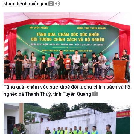
khám bệnh miễn phí
Giới thiệu
Thời sự
Thời sự 6h
Thời sự 12h
Thời sự 18h
Thời sự 21h30
Bản tin
Chuyên mục
Theo dòng Thời sự
Tặng quà, chăm sóc sức khoẻ đối tượng chính sách và hộ
nghèo xã Thanh Thuỷ, tỉnh Tuyên Quang