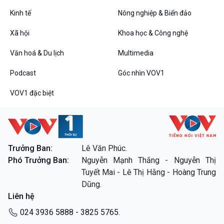
Tin Đời sống & Xã hội
Tin Khoa học & Công nghệ
360 độ Sức khỏe
Kết nối công nghệ
Kinh tế
Nông nghiệp & Biển đảo
Chuyển đổi Xanh
Sống chung với biến đổi
Xã hội
Khoa học & Công nghệ
Tài nguyên và Môi trường
khí hậu
Chuyên gia của bạn
Văn hoá & Du lịch
Multimedia
Xã hội chuyển động
Bước chân đến trường
Podcast
Góc nhìn VOV1
Văn hoá & Du lịch
Multimedia
VOV1 đặc biệt
Tin Văn hoá & Du lịch
Ảnh
Chát với người nổi tiếng
Video
Câu chuyện Thể thao
Infographic
E-Magazine
Trưởng Ban:
Lê Văn Phúc.
Phó Trưởng Ban:
Nguyễn Mạnh Thắng - Nguyễn Thị
Podcast
Góc nhìn VOV1
Tuyết Mai - Lê Thị Hằng - Hoàng Trung
Bình luận
Dũng.
10 phút Sự kiện - Luận bàn
Liên hệ
Câu chuyện thời sự
Dòng chảy sự kiện
024 3936 5888 - 3825 5765.
Đối thoại