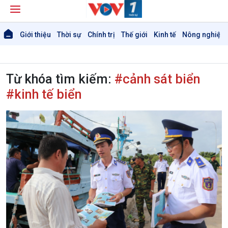
Giới thiệu
Thời sự
Chính trị
Thế giới
Kinh tế
Nông nghiệp 
Từ khóa tìm kiếm:
#cảnh sát biển
#kinh tế biển
Giới thiệu
Thời sự
Thời sự 6h
Thời sự 12h
Thời sự 18h
Thời sự 21h30
Bản tin
Chuyên mục
Theo dòng Thời sự
Chính trị
Thế giới