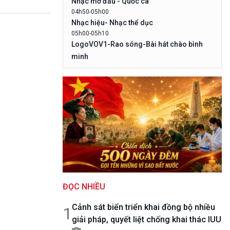
Nhạc mở đầu - Quốc ca
10 phút Sự kiện - Luận bàn
04h50-05h00
Câu chuyện thời sự
Nhạc hiệu- Nhạc thể dục
Dòng chảy sự kiện
05h00-05h10
Đối thoại
LogoVOV1-Rao sóng-Bài hát chào bình
Diễn đàn chủ nhật
minh
Chuyện đêm
05h10-05h20
Bản tin đầu ngày-Thời tiết
05h20-05h50
Mùa vàng (Chuyên đề cuối tuần)
05h50-05h59
Quảng cáo
05h59-06h00
Nhạc Top- Báo giờ
06h00-06h28
Thời sự sáng (trực tiếp)
06h28-06h30
ĐỌC NHIỀU
Quảng cáo
06h30-07h00
Cảnh sát biển triển khai đồng bộ nhiều
Quân đội nhân dân
1
giải pháp, quyết liệt chống khai thác IUU
07h00-08h30
Theo dòng thời sự