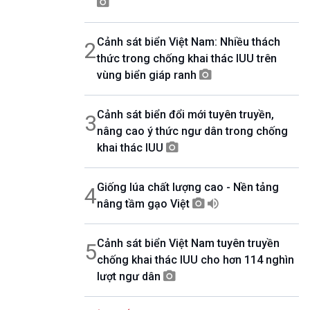
08h30-08h55
360 độ Sức khỏe
Cảnh sát biển Việt Nam: Nhiều thách
2
08h55-09h00
Chương trình đệm
thức trong chống khai thác IUU trên
09h00-10h00
vùng biển giáp ranh
Ca nhạc Chào Năm mới
10h00-10h30
Cảnh sát biển đổi mới tuyên truyền,
Chuyên gia của bạn (Phát lại thứ Tư)
3
nâng cao ý thức ngư dân trong chống
10h30-11h00
Vì an ninh Tổ quốc
khai thác IUU
11h00-11h05
Bản tin Thể thao
Giống lúa chất lượng cao - Nền tảng
4
11h05-11h10
Quảng cáo
nâng tầm gạo Việt
11h10-11h25
Kết nối công nghệ
Cảnh sát biển Việt Nam tuyên truyền
5
11h25-11h30
chống khai thác IUU cho hơn 114 nghìn
Chương trình đệm
lượt ngư dân
11h30-11h35
Bản tin Thật và Giả
11h35-11h50