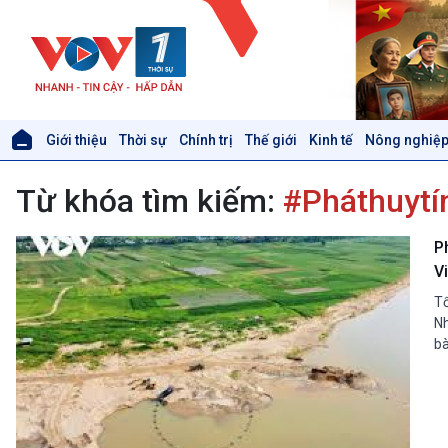
Giới thiệu
Thời sự
Chính trị
Thế giới
Kinh tế
Nông nghiệp
Giới thiệu
Thời sự
Từ khóa tìm kiếm:
#Pháthuyt
Thời sự 6h
Thời sự 12h
Thời sự 18h
P
Thời sự 21h30
V
Bản tin
Tổ
Chuyên mục
Nh
Theo dòng Thời sự
bà
Xã hội
Khoa học & Công nghệ
Tin Đời sống & Xã hội
Tin Khoa học & Công nghệ