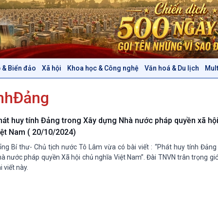
 & Biển đảo
Xã hội
Khoa học & Công nghệ
Văn hoá & Du lịch
Mul
Chính trị
Thế giới
ínhĐảng
Tin Chính trị
Tin thế giới
Chính phủ với người dân
Vấn đề quốc tế
Quốc hội với cử tri
Hồ sơ sự kiện quốc tế
hát huy tính Đảng trong Xây dựng Nhà nước pháp quyền xã hội
Xây dựng đảng
Thế giới & Việt Nam
iệt Nam ( 20/10/2024)
Đảng trong cuộc sống
Biên cương - Một dải vững
ng Bí thư- Chủ tịch nước Tô Lâm vừa có bài viết : “Phát huy tính Đản
Nhận diện sự thật
bền
à nước pháp quyền Xã hội chủ nghĩa Việt Nam”. Đài TNVN trân trọng giớ
Pháp luật và đời sống
i viết này.
Văn hoá & Du lịch
Multimedia
Tin Văn hoá & Du lịch
Ảnh