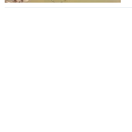
360 độ Sức khỏe
Kết nối công nghệ
Chuyển đổi Xanh
Sống chung với biến đổi
Tài nguyên và Môi trường
khí hậu
Chuyên gia của bạn
Xã hội chuyển động
Bước chân đến trường
VOV1 đặc biệt
Thanh âm ký sự
Chân dung cuộc sống
Các chương trình đặc biệt