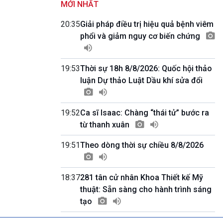
MỚI NHẤT
Kết nối 54 (phát lại Thứ Tư)
11h50-11h59
20:35
Giải pháp điều trị hiệu quả bệnh viêm
Quảng cáo
phổi và giảm nguy cơ biến chứng
11h59-12h00
Báo giờ
12h00-12h57
19:53
Thời sự 18h 8/8/2026: Quốc hội thảo
Thời sự trưa (trực tiếp)
luận Dự thảo Luật Dầu khí sửa đổi
12h57-13h00
Quảng cáo
13h00-13h30
Câu lạc bộ Âm nhạc
19:52
Ca sĩ Isaac: Chàng “thái tử” bước ra
13h30-13h45
từ thanh xuân
Sống chung với biến đổi khí hậu (Phát lại
Thứ Năm)
19:51
Theo dòng thời sự chiều 8/8/2026
13h45-14h00
Người Việt ở nước ngoài với quê hương
14h00-15h00
18:37
281 tân cử nhân Khoa Thiết kế Mỹ
Ca nhạc Chào Năm mới (Phát lại)
thuật: Sẵn sàng cho hành trình sáng
15h00-15h15
tạo
Bản tin Thời sự
15h15-15h20