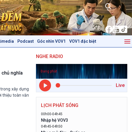
timedia
Podcast
Góc nhìn VOV1
VOV1 đặc biệt
Kinh tế
Nông nghiệp & Biển đảo
NGHE RADIO
Tin Kinh tế
Tin Nông nghiệp & Biển
Trước giờ mở cửa
đảo
Đang phát
Dòng chảy Kinh tế
Mùa vàng
 chủ nghĩa
Sức sống hàng Việt
Biển đảo Việt Nam
Live
Khởi nghiệp
Tâm tình biên giới và hải
g trong xây dựng
Tuyên chiến với gian lận
đảo
i thiệu toàn văn
thương mại
Tìm hiểu biển, đảo Việt
LỊCH PHÁT SÓNG
Nam
00h00-04h45
Podcast
Góc nhìn VOV1
Nhập hệ VOV3
04h45-04h50
Bình luận