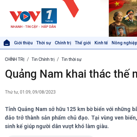
Giới thiệu
Thời sự
Chính trị
Thế giới
Kinh tế
Nông nghiệp
Giới thiệu
Thời sự
CHÍNH TRỊ
Tin Chính trị
Tin thời sự
Thời sự 6h
Thời sự 12h
Quảng Nam khai thác thế m
Thời sự 18h
Thời sự 21h30
Bản tin
Thứ tư, 01:09, 09/08/2023
Chuyên mục
Theo dòng Thời sự
Tỉnh Quảng Nam sở hữu 125 km bờ biển với những bãi 
đảo trở thành sản phẩm chủ đạo. Tại vùng ven biển,
Xã hội
Khoa học & Công nghệ
sinh kế giúp người dân vượt khó làm giàu.
Tin Đời sống & Xã hội
Tin Khoa học & Công nghệ