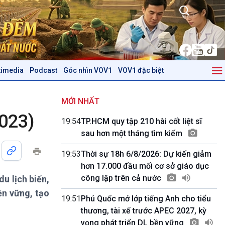
timedia
Podcast
Góc nhìn VOV1
VOV1 đặc biệt
Kinh tế
Nông nghiệp & Biển đảo
Tin Kinh tế
Tin Nông nghiệp & Biển
MỚI NHẤT
Trước giờ mở cửa
đảo
2023)
19:54
TP.HCM quy tập 210 hài cốt liệt sĩ
Dòng chảy Kinh tế
Mùa vàng
sau hơn một tháng tìm kiếm
Sức sống hàng Việt
Biển đảo Việt Nam
Khởi nghiệp
Tâm tình biên giới và hải
19:53
Thời sự 18h 6/8/2026: Dự kiến giảm
Tuyên chiến với gian lận
đảo
hơn 17.000 đầu mối cơ sở giáo dục
thương mại
Tìm hiểu biển, đảo Việt
công lập trên cả nước
du lịch biển,
Nam
ền vững, tạo
19:51
Phú Quốc mở lớp tiếng Anh cho tiểu
Podcast
Góc nhìn VOV1
thương, tài xế trước APEC 2027, kỳ
Bình luận
vọng phát triển DL bền vững