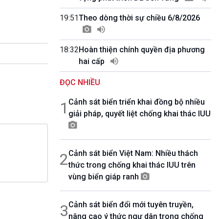
10 phút Sự kiện - Luận bàn
Câu chuyện thời sự
19:51
Theo dòng thời sự chiều 6/8/2026
Dòng chảy sự kiện
Đối thoại
18:32
Hoàn thiện chính quyền địa phương
Diễn đàn chủ nhật
hai cấp
Chuyện đêm
ĐỌC NHIỀU
Cảnh sát biển triển khai đồng bộ nhiều
1
giải pháp, quyết liệt chống khai thác IUU
Cảnh sát biển Việt Nam: Nhiều thách
2
thức trong chống khai thác IUU trên
vùng biển giáp ranh
Cảnh sát biển đổi mới tuyên truyền,
3
nâng cao ý thức ngư dân trong chống