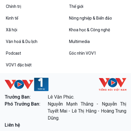
Podcast
Góc nhìn VOV1
Chính trị
Thế giới
Bình luận
10 phút Sự kiện - Luận bàn
Kinh tế
Nông nghiệp & Biển đảo
Câu chuyện thời sự
Xã hội
Khoa học & Công nghệ
Dòng chảy sự kiện
Đối thoại
Văn hoá & Du lịch
Multimedia
Diễn đàn chủ nhật
Chuyện đêm
Podcast
Góc nhìn VOV1
VOV1 đặc biệt
VOV1 đặc biệt
Trưởng Ban:
Lê Văn Phúc.
Thanh âm ký sự
Phó Trưởng Ban:
Nguyễn Mạnh Thắng - Nguyễn Thị
Chân dung cuộc sống
Tuyết Mai - Lê Thị Hằng - Hoàng Trung
Các chương trình đặc biệt
Dũng.
Liên hệ