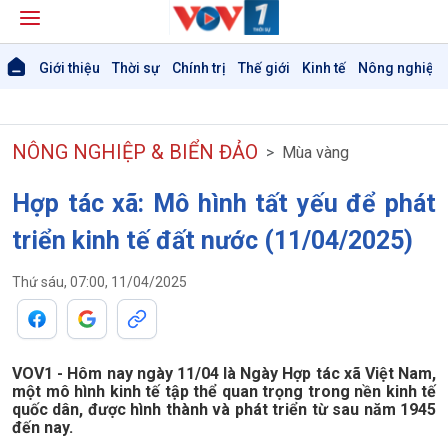
Giới thiệu
Thời sự
Chính trị
Thế giới
Kinh tế
Nông nghiệp 
NÔNG NGHIỆP & BIỂN ĐẢO
Mùa vàng
Hợp tác xã: Mô hình tất yếu để phát
triển kinh tế đất nước (11/04/2025)
Thứ sáu, 07:00, 11/04/2025
Giới thiệu
Thời sự
Thời sự 6h
Thời sự 12h
VOV1 - Hôm nay ngày 11/04 là Ngày Hợp tác xã Việt Nam,
Thời sự 18h
một mô hình kinh tế tập thể quan trọng trong nền kinh tế
Thời sự 21h30
quốc dân, được hình thành và phát triển từ sau năm 1945
đến nay.
Bản tin