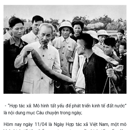
Chuyên mục
Theo dòng Thời sự
Chính trị
Thế giới
Tin Chính trị
Tin thế giới
Chính phủ với người dân
Vấn đề quốc tế
Quốc hội với cử tri
Hồ sơ sự kiện quốc tế
Xây dựng đảng
Thế giới & Việt Nam
Đảng trong cuộc sống
Biên cương - Một dải vững
Nhận diện sự thật
bền
Pháp luật và đời sống
- “Hợp tác xã: Mô hình tất yếu để phát triển kinh tế đất nước”
là nội dung mục Câu chuyện trong ngày;
Hôm nay ngày 11/04 là Ngày Hợp tác xã Việt Nam, một mô