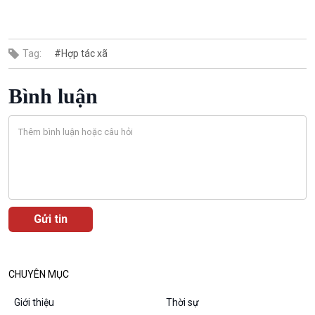
Tài nguyên và Môi trường
khí hậu
Chuyên gia của bạn
Xã hội chuyển động
Tag:
#Hợp tác xã
Bước chân đến trường
Bình luận
Văn hoá & Du lịch
Multimedia
Tin Văn hoá & Du lịch
Ảnh
Chát với người nổi tiếng
Video
Câu chuyện Thể thao
Infographic
E-Magazine
CHUYÊN MỤC
Giới thiệu
Thời sự