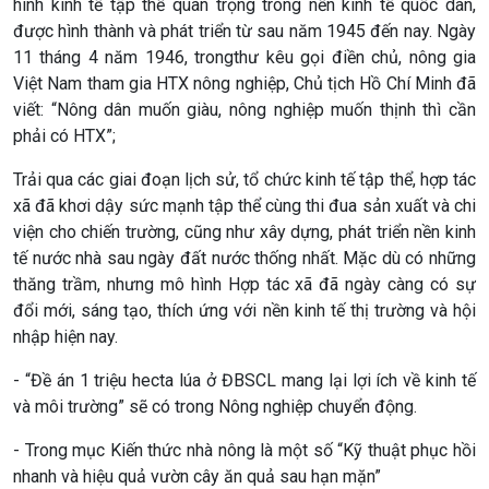
hình kinh tế tập thể quan trọng trong nền kinh tế quốc dân,
Kinh tế
Nông nghiệp & Biển đảo
được hình thành và phát triển từ sau năm 1945 đến nay. Ngày
11 tháng 4 năm 1946, trongthư kêu gọi điền chủ, nông gia
Tin Kinh tế
Tin Nông nghiệp & Biển
Việt Nam tham gia HTX nông nghiệp, Chủ tịch Hồ Chí Minh đã
Trước giờ mở cửa
đảo
viết: “Nông dân muốn giàu, nông nghiệp muốn thịnh thì cần
Dòng chảy Kinh tế
Mùa vàng
phải có HTX”;
Sức sống hàng Việt
Biển đảo Việt Nam
Khởi nghiệp
Tâm tình biên giới và hải
Trải qua các giai đoạn lịch sử, tổ chức kinh tế tập thể, hợp tác
Tuyên chiến với gian lận
đảo
xã đã khơi dậy sức mạnh tập thể cùng thi đua sản xuất và chi
thương mại
Tìm hiểu biển, đảo Việt
viện cho chiến trường, cũng như xây dựng, phát triển nền kinh
Nam
tế nước nhà sau ngày đất nước thống nhất. Mặc dù có những
thăng trầm, nhưng mô hình Hợp tác xã đã ngày càng có sự
đổi mới, sáng tạo, thích ứng với nền kinh tế thị trường và hội
nhập hiện nay.
- “Đề án 1 triệu hecta lúa ở ĐBSCL mang lại lợi ích về kinh tế
Xã hội
Khoa học & Công nghệ
và môi trường” sẽ có trong Nông nghiệp chuyển động.
Tin Đời sống & Xã hội
Tin Khoa học & Công nghệ
- Trong mục Kiến thức nhà nông là một số “Kỹ thuật phục hồi
360 độ Sức khỏe
Kết nối công nghệ
nhanh và hiệu quả vườn cây ăn quả sau hạn mặn”
Chuyển đổi Xanh
Sống chung với biến đổi