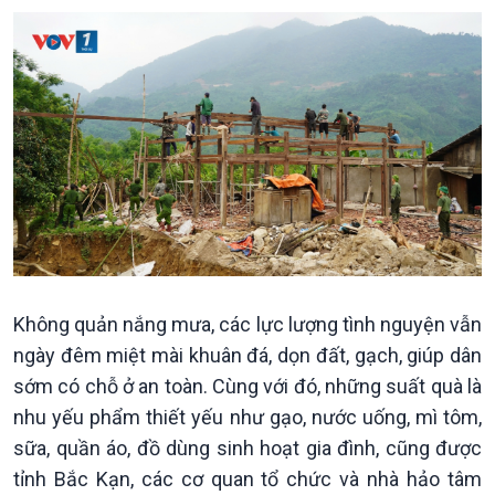
Đảng trong cuộc sống
Biên cương - Một dải vững
Nhận diện sự thật
bền
Pháp luật và đời sống
Kinh tế
Nông nghiệp & Biển đảo
Không quản nắng mưa, các lực lượng tình nguyện vẫn
Tin Kinh tế
Tin Nông nghiệp & Biển
ngày đêm miệt mài khuân đá, dọn đất, gạch, giúp dân
Trước giờ mở cửa
đảo
sớm có chỗ ở an toàn. Cùng với đó, những suất quà là
Dòng chảy Kinh tế
Mùa vàng
nhu yếu phẩm thiết yếu như gạo, nước uống, mì tôm,
Sức sống hàng Việt
Biển đảo Việt Nam
Khởi nghiệp
Tâm tình biên giới và hải
sữa, quần áo, đồ dùng sinh hoạt gia đình, cũng được
Tuyên chiến với gian lận
đảo
tỉnh Bắc Kạn, các cơ quan tổ chức và nhà hảo tâm