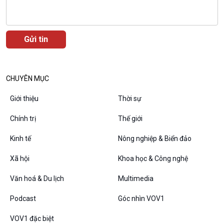
Podcast
Góc nhìn VOV1
Bình luận
10 phút Sự kiện - Luận bàn
Câu chuyện thời sự
CHUYÊN MỤC
Dòng chảy sự kiện
Đối thoại
Giới thiệu
Thời sự
Diễn đàn chủ nhật
Chuyện đêm
Chính trị
Thế giới
Kinh tế
Nông nghiệp & Biển đảo
Xã hội
Khoa học & Công nghệ
Văn hoá & Du lịch
Multimedia
Podcast
Góc nhìn VOV1
VOV1 đặc biệt