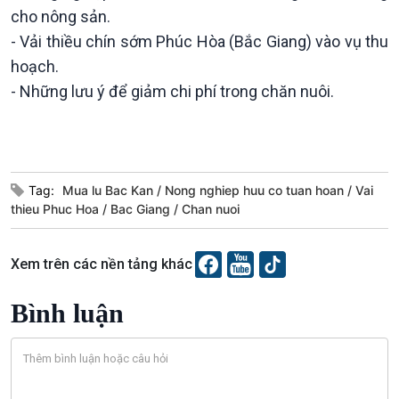
cho nông sản.
- Vải thiều chín sớm Phúc Hòa (Bắc Giang) vào vụ thu
hoạch.
- Những lưu ý để giảm chi phí trong chăn nuôi.
Văn hoá & Du lịch
Multimedia
Tag:
Mua lu Bac Kan
Nong nghiep huu co tuan hoan
Vai
Tin Văn hoá & Du lịch
Ảnh
thieu Phuc Hoa
Bac Giang
Chan nuoi
Chát với người nổi tiếng
Video
Câu chuyện Thể thao
Infographic
E-Magazine
Xem trên các nền tảng khác
Bình luận