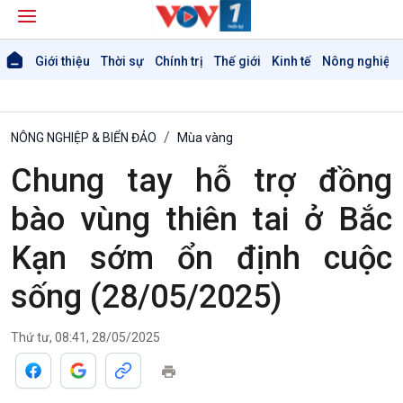
Giới thiệu
Thời sự
Chính trị
Thế giới
Kinh tế
Nông nghiệp 
NÔNG NGHIỆP & BIỂN ĐẢO
Mùa vàng
Chung tay hỗ trợ đồng
bào vùng thiên tai ở Bắc
Kạn sớm ổn định cuộc
sống (28/05/2025)
Thứ tư, 08:41, 28/05/2025
Giới thiệu
Thời sự
Thời sự 6h
Thời sự 12h