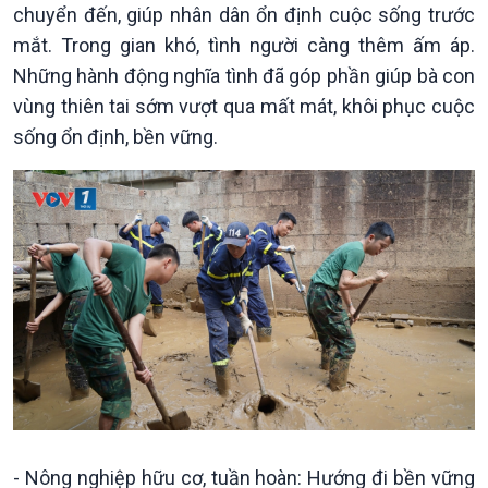
thương mại
Tìm hiểu biển, đảo Việt
chuyển đến, giúp nhân dân ổn định cuộc sống trước
Nam
mắt. Trong gian khó, tình người càng thêm ấm áp.
Những hành động nghĩa tình đã góp phần giúp bà con
vùng thiên tai sớm vượt qua mất mát, khôi phục cuộc
sống ổn định, bền vững.
Xã hội
Khoa học & Công nghệ
Tin Đời sống & Xã hội
Tin Khoa học & Công nghệ
360 độ Sức khỏe
Kết nối công nghệ
Chuyển đổi Xanh
Sống chung với biến đổi
Tài nguyên và Môi trường
khí hậu
Chuyên gia của bạn
Xã hội chuyển động
Bước chân đến trường
- Nông nghiệp hữu cơ, tuần hoàn: Hướng đi bền vững