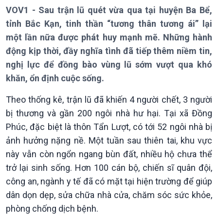
VOV1 - Sau trận lũ quét vừa qua tại huyện Ba Bể,
Thời sự 18h
Thời sự 21h30
tỉnh Bắc Kạn, tinh thần “tương thân tương ái” lại
Bản tin
một lần nữa được phát huy mạnh mẽ. Những hành
Chuyên mục
động kịp thời, đầy nghĩa tình đã tiếp thêm niềm tin,
Theo dòng Thời sự
nghị lực để đồng bào vùng lũ sớm vượt qua khó
khăn, ổn định cuộc sống.
Theo thống kê, trận lũ đã khiến 4 người chết, 3 người
bị thương và gần 200 ngôi nhà hư hại. Tại xã Đồng
Phúc, đặc biệt là thôn Tẩn Lượt, có tới 52 ngôi nhà bị
ảnh hưởng nặng nề. Một tuần sau thiên tai, khu vực
này vẫn còn ngổn ngang bùn đất, nhiều hộ chưa thể
Chính trị
Thế giới
trở lại sinh sống. Hơn 100 cán bộ, chiến sĩ quân đội,
Tin Chính trị
Tin thế giới
công an, ngành y tế đã có mặt tại hiện trường để giúp
Chính phủ với người dân
Vấn đề quốc tế
dân dọn dẹp, sửa chữa nhà cửa, chăm sóc sức khỏe,
Quốc hội với cử tri
Hồ sơ sự kiện quốc tế
phòng chống dịch bệnh.
Xây dựng đảng
Thế giới & Việt Nam