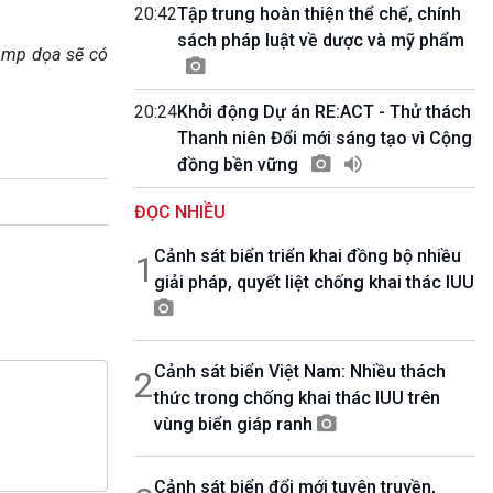
10 phút Sự kiện - Luận bàn
20:42
Tập trung hoàn thiện thể chế, chính
Câu chuyện thời sự
sách pháp luật về dược và mỹ phẩm
ump dọa sẽ có
Dòng chảy sự kiện
Đối thoại
20:24
Khởi động Dự án RE:ACT - Thử thách
Diễn đàn chủ nhật
Thanh niên Đổi mới sáng tạo vì Cộng
Chuyện đêm
đồng bền vững
ĐỌC NHIỀU
Cảnh sát biển triển khai đồng bộ nhiều
1
giải pháp, quyết liệt chống khai thác IUU
Cảnh sát biển Việt Nam: Nhiều thách
2
thức trong chống khai thác IUU trên
vùng biển giáp ranh
Cảnh sát biển đổi mới tuyên truyền,