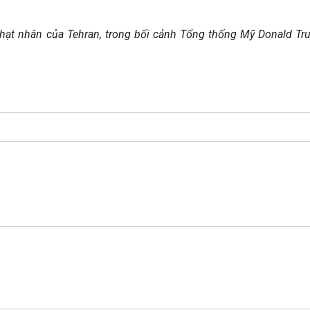
Chát với người nổi tiếng
Video
Câu chuyện Thể thao
Infographic
hạt nhân của Tehran, trong bối cảnh Tổng thống Mỹ Donald Tr
E-Magazine