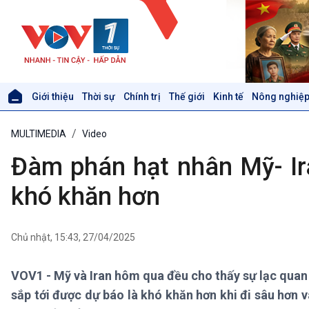
Giới thiệu
Thời sự
Chính trị
Thế giới
Kinh tế
Nông nghiệp
Giới thiệu
Thời sự
MULTIMEDIA
Video
Thời sự 6h
Thời sự 12h
Đàm phán hạt nhân Mỹ- Ir
Thời sự 18h
Thời sự 21h30
khó khăn hơn
Bản tin
Chuyên mục
Theo dòng Thời sự
Chủ nhật, 15:43, 27/04/2025
VOV1 - Mỹ và Iran hôm qua đều cho thấy sự lạc quan
Xã hội
Khoa học & Công nghệ
sắp tới được dự báo là khó khăn hơn khi đi sâu hơn 
Tin Đời sống & Xã hội
Tin Khoa học & Công nghệ