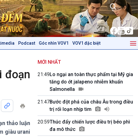
timedia
Podcast
Góc nhìn VOV1
VOV1 đặc biệt
Kinh tế
Nông nghiệp & Biển đảo
Tin Kinh tế
Tin Nông nghiệp & Biển
MỚI NHẤT
Trước giờ mở cửa
đảo
i đoạn
21:49
Lo ngại an toàn thực phẩm tại Mỹ gia
Dòng chảy Kinh tế
Mùa vàng
tăng do ớt jalapeno nhiễm khuẩn
Sức sống hàng Việt
Biển đảo Việt Nam
Salmonella
Khởi nghiệp
Tâm tình biên giới và hải
Tuyên chiến với gian lận
đảo
21:47
Bước đột phá của châu Âu trong điều
thương mại
Tìm hiểu biển, đảo Việt
trị rối loạn nhịp tim
Nam
20:59
Thúc đẩy chiến lược điều trị béo phì
ạn thảo luận
Podcast
Góc nhìn VOV1
đa mô thức
m giàu urani
Bình luận