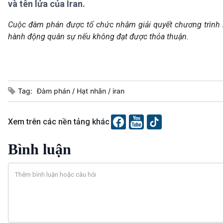
và tên lửa của Iran.
360 độ Sức khỏe
Kết nối công nghệ
Chuyển đổi Xanh
Sống chung với biến đổi
Cuộc đàm phán được tổ chức nhằm giải quyết chương trình 
Tài nguyên và Môi trường
khí hậu
hành động quân sự nếu không đạt được thỏa thuận.
Chuyên gia của bạn
Xã hội chuyển động
Bước chân đến trường
VOV1 đặc biệt
Tag:
Đàm phán
Hạt nhân
iran
Thanh âm ký sự
Chân dung cuộc sống
Xem trên các nền tảng khác
Các chương trình đặc biệt
Bình luận