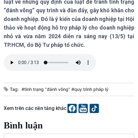
luật về những quy định của luật để tránh tình trạng
Chính trị
Thế giới
“đánh võng” quy trình và đùn đẩy, gây khó khăn cho
Tin Chính trị
Tin thế giới
doanh nghiệp. Đó là ý kiến của doanh nghiệp tại Hội
Chính phủ với người dân
Vấn đề quốc tế
Quốc hội với cử tri
Hồ sơ sự kiện quốc tế
thảo về hoạt động hỗ trợ pháp lý cho doanh nghiệp
Xây dựng đảng
Thế giới & Việt Nam
nhỏ và vừa năm 2024 diễn ra sáng nay (13/5) tại
Đảng trong cuộc sống
Biên cương - Một dải vững
TP.HCM, do Bộ Tư pháp tổ chức.
Nhận diện sự thật
bền
Pháp luật và đời sống
Kinh tế
Nông nghiệp & Biển đảo
Tin Kinh tế
Tin Nông nghiệp & Biển
Tag:
#tình trạng “đánh võng” #quy trình pháp lý
Trước giờ mở cửa
đảo
Dòng chảy Kinh tế
Mùa vàng
Sức sống hàng Việt
Biển đảo Việt Nam
Xem trên các nền tảng khác
Khởi nghiệp
Tâm tình biên giới và hải
Tuyên chiến với gian lận
đảo
Bình luận
thương mại
Tìm hiểu biển, đảo Việt
Nam