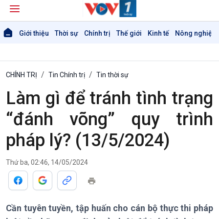
Giới thiệu
Thời sự
Chính trị
Thế giới
Kinh tế
Nông nghiệp 
CHÍNH TRỊ
Tin Chính trị
Tin thời sự
Làm gì để tránh tình trạng
Giới thiệu
Thời sự
“đánh võng” quy trình
Thời sự 6h
pháp lý? (13/5/2024)
Thời sự 12h
Thời sự 18h
Thời sự 21h30
Thứ ba, 02:46, 14/05/2024
Bản tin
Chuyên mục
Theo dòng Thời sự
Cần tuyên tuyền, tập huấn cho cán bộ thực thi pháp