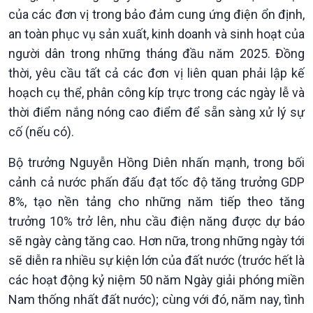
của các đơn vị trong bảo đảm cung ứng điện ổn định,
an toàn phục vụ sản xuất, kinh doanh và sinh hoạt của
người dân trong những tháng đầu năm 2025. Đồng
thời, yêu cầu tất cả các đơn vị liên quan phải lập kế
hoạch cụ thể, phân công kíp trực trong các ngày lễ và
thời điểm nắng nóng cao điểm để sẵn sàng xử lý sự
cố (nếu có).
Kinh tế
Nông nghiệp & Biển đảo
Bộ trưởng Nguyễn Hồng Diên nhấn mạnh, trong bối
Tin Kinh tế
Tin Nông nghiệp & Biển
cảnh cả nước phấn đấu đạt tốc độ tăng trưởng GDP
Trước giờ mở cửa
đảo
8%, tạo nền tảng cho những năm tiếp theo tăng
Dòng chảy Kinh tế
Mùa vàng
trưởng 10% trở lên, nhu cầu điện năng được dự báo
Sức sống hàng Việt
Biển đảo Việt Nam
sẽ ngày càng tăng cao. Hơn nữa, trong những ngày tới
Khởi nghiệp
Tâm tình biên giới và hải
sẽ diễn ra nhiều sự kiện lớn của đất nước (trước hết là
Tuyên chiến với gian lận
đảo
các hoạt động kỷ niệm 50 năm Ngày giải phóng miền
thương mại
Tìm hiểu biển, đảo Việt
Nam
Nam thống nhất đất nước); cùng với đó, năm nay, tình