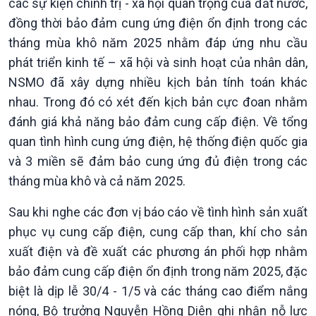
Chính trị
Thế giới
các sự kiện chính trị - xã hội quan trọng của đất nước,
đồng thời bảo đảm cung ứng điện ổn định trong các
Tin Chính trị
Tin thế giới
Chính phủ với người dân
Vấn đề quốc tế
tháng mùa khô năm 2025 nhằm đáp ứng nhu cầu
Quốc hội với cử tri
Hồ sơ sự kiện quốc tế
phát triển kinh tế – xã hội và sinh hoạt của nhân dân,
Xây dựng đảng
Thế giới & Việt Nam
NSMO đã xây dựng nhiều kịch bản tính toán khác
Đảng trong cuộc sống
Biên cương - Một dải vững
nhau. Trong đó có xét đến kịch bản cực đoan nhằm
Nhận diện sự thật
bền
đánh giá khả năng bảo đảm cung cấp điện. Về tổng
Pháp luật và đời sống
quan tình hình cung ứng điện, hệ thống điện quốc gia
và 3 miền sẽ đảm bảo cung ứng đủ điện trong các
tháng mùa khô và cả năm 2025.
Sau khi nghe các đơn vị báo cáo về tình hình sản xuất
phục vụ cung cấp điện, cung cấp than, khí cho sản
xuất điện và đề xuất các phương án phối hợp nhằm
bảo đảm cung cấp điện ổn định trong năm 2025, đặc
biệt là dịp lễ 30/4 - 1/5 và các tháng cao điểm nắng
nóng, Bộ trưởng Nguyễn Hồng Diên ghi nhận nỗ lực