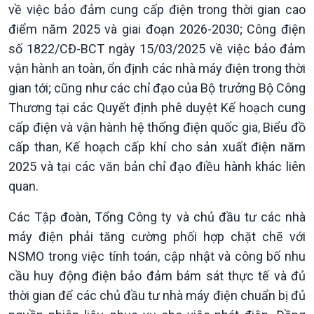
về việc bảo đảm cung cấp điện trong thời gian cao
điểm năm 2025 và giai đoạn 2026-2030; Công điện
số 1822/CĐ-BCT ngày 15/03/2025 về việc bảo đảm
vận hành an toàn, ổn định các nhà máy điện trong thời
gian tới; cũng như các chỉ đạo của Bộ trưởng Bộ Công
Thương tại các Quyết định phê duyệt Kế hoạch cung
cấp điện và vận hành hệ thống điện quốc gia, Biểu đồ
cấp than, Kế hoạch cấp khí cho sản xuất điện năm
2025 và tại các văn bản chỉ đạo điều hành khác liên
Văn hoá & Du lịch
Multimedia
quan.
Tin Văn hoá & Du lịch
Ảnh
Các Tập đoàn, Tổng Công ty và chủ đầu tư các nhà
Chát với người nổi tiếng
Video
Câu chuyện Thể thao
Infographic
máy điện phải tăng cường phối hợp chặt chẽ với
E-Magazine
NSMO trong việc tính toán, cập nhật và công bố nhu
cầu huy động điện bảo đảm bám sát thực tế và đủ
thời gian để các chủ đầu tư nhà máy điện chuẩn bị đủ