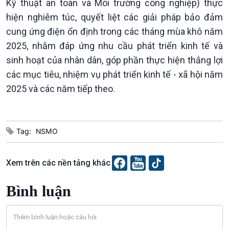
Kỹ thuật an toàn và Môi trường công nghiệp) thực
10 phút Sự kiện - Luận bàn
hiện nghiêm túc, quyết liệt các giải pháp bảo đảm
Câu chuyện thời sự
cung ứng điện ổn định trong các tháng mùa khô năm
Dòng chảy sự kiện
Đối thoại
2025, nhằm đáp ứng nhu cầu phát triển kinh tế và
Diễn đàn chủ nhật
sinh hoạt của nhân dân, góp phần thực hiện thắng lợi
Chuyện đêm
các mục tiêu, nhiệm vụ phát triển kinh tế - xã hội năm
2025 và các năm tiếp theo.
Tag:
NSMO
Xem trên các nền tảng khác
Bình luận