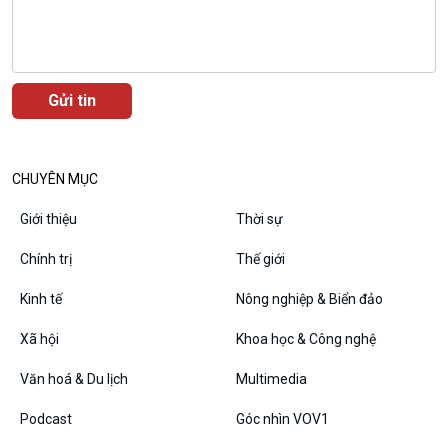
CHUYÊN MỤC
VOV1 đặc biệt
Thanh âm ký sự
Giới thiệu
Thời sự
Chân dung cuộc sống
Chính trị
Thế giới
Các chương trình đặc biệt
Kinh tế
Nông nghiệp & Biển đảo
Xã hội
Khoa học & Công nghệ
Văn hoá & Du lịch
Multimedia
Podcast
Góc nhìn VOV1