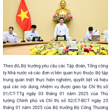
Xã hội
Khoa học & Công nghệ
Tin Đời sống & Xã hội
Tin Khoa học & Công nghệ
360 độ Sức khỏe
Kết nối công nghệ
Chuyển đổi Xanh
Sống chung với biến đổi
Tài nguyên và Môi trường
khí hậu
Chuyên gia của bạn
Xã hội chuyển động
Bước chân đến trường
Theo đó, Bộ trưởng yêu cầu các Tập đoàn, Tổng công
ty Nhà nước và các đơn vị liên quan trực thuộc Bộ tập
trung quán triệt thực hiện nghiêm, quyết liệt và hiệu
quả các nội dung, nhiệm vụ được giao tại Chỉ thị số
01/CT-TTg ngày 03 tháng 01 năm 2025 của Thủ
tướng Chính phủ và Chỉ thị số 02/CT-BCT ngày 23
tháng 01 năm 2025 của Bộ trưởng Bộ Công Thương