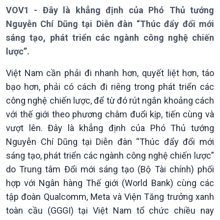
VOV1 - Đây là khẳng định của Phó Thủ tướng
Nguyễn Chí Dũng tại Diễn đàn “Thúc đẩy đổi mới
sáng tạo, phát triển các ngành công nghệ chiến
lược”.
Việt Nam cần phải đi nhanh hơn, quyết liệt hơn, táo
bạo hơn, phải có cách đi riêng trong phát triển các
công nghệ chiến lược, để từ đó rút ngắn khoảng cách
với thế giới theo phương châm đuổi kịp, tiến cùng và
vượt lên. Đây là khẳng định của Phó Thủ tướng
Giới thiệu
Thời sự
Nguyễn Chí Dũng tại Diễn đàn “Thúc đẩy đổi mới
Thời sự 6h
sáng tạo, phát triển các ngành công nghệ chiến lược”
Thời sự 12h
do Trung tâm Đổi mới sáng tạo (Bộ Tài chính) phối
Thời sự 18h
hợp với Ngân hàng Thế giới (World Bank) cùng các
Thời sự 21h30
tập đoàn Qualcomm, Meta và Viện Tăng trưởng xanh
Bản tin
Chuyên mục
toàn cầu (GGGI) tại Việt Nam tổ chức chiều nay