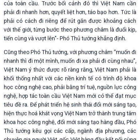
của toàn cầu. Trước bối cảnh đó thì Việt Nam cần
Dòng chảy Kinh tế
Mùa vàng
Sức sống hàng Việt
Biển đảo Việt Nam
phải đi nhanh hơn, quyết liệt hơn, táo bạo hơn. Tức là
Khởi nghiệp
Tâm tình biên giới và hải
phải có cách đi riêng để rút gắn được khoảng cách
Tuyên chiến với gian lận
đảo
với thế giới, từng bước theo phương châm là đuổi kịp,
thương mại
Tìm hiểu biển, đảo Việt
tiến cùng và vượt lên"- Phó Thủ tướng khẳng định.
Nam
Cũng theo Phó Thủ tướng, với phương châm “muốn đi
nhanh thì đi một mình, muốn đi xa phải đi cùng nhau”,
Việt Nam ý thức được rõ ràng rằng, Việt Nam phải là
khối thống nhất với các nền kinh tế có trình độ khoa
học công nghệ cao, phải bằng trí tuệ, nguồn lực công
nghệ, hợp tác toàn cầu Việt Nam mới có thể đạt mục
tiêu đề ra. Để phát triển hệ sinh thái đổi mới sáng tạo,
hiện thực hoá khát vọng Việt Nam trở thành trung tâm
khoa học công nghệ, đổi mới sáng tạo hàng đầu, Phó
Thủ tướng kêu gọi các cấp, ngành địa phương, các
chuyên gia người Việt, gốc Việt hàng đầu kết nối cùng