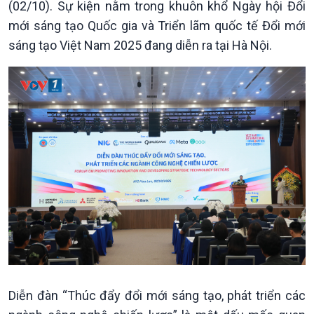
Theo dòng Thời sự
(02/10). Sự kiện nằm trong khuôn khổ Ngày hội Đổi
mới sáng tạo Quốc gia và Triển lãm quốc tế Đổi mới
sáng tạo Việt Nam 2025 đang diễn ra tại Hà Nội.
Diễn đàn “Thúc đẩy đổi mới sáng tạo, phát triển các