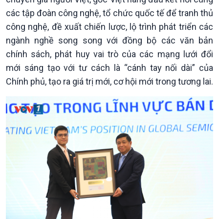
các tập đoàn công nghệ, tổ chức quốc tế để tranh thủ
công nghệ, đề xuất chiến lược, lộ trình phát triển các
ngành nghề song song với đồng bộ các văn bản
chính sách, phát huy vai trò của các mạng lưới đổi
mới sáng tạo với tư cách là “cánh tay nối dài” của
Chính phủ, tạo ra giá trị mới, cơ hội mới trong tương lai.
Xã hội
Khoa học & Công nghệ
Tin Đời sống & Xã hội
Tin Khoa học & Công nghệ
360 độ Sức khỏe
Kết nối công nghệ
Chuyển đổi Xanh
Sống chung với biến đổi
Tài nguyên và Môi trường
khí hậu
Chuyên gia của bạn
Xã hội chuyển động
Bước chân đến trường