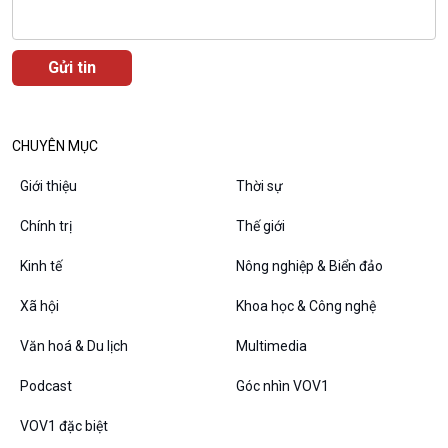
VOV1 đặc biệt
Thanh âm ký sự
CHUYÊN MỤC
Chân dung cuộc sống
Các chương trình đặc biệt
Giới thiệu
Thời sự
Chính trị
Thế giới
Kinh tế
Nông nghiệp & Biển đảo
Xã hội
Khoa học & Công nghệ
Văn hoá & Du lịch
Multimedia
Podcast
Góc nhìn VOV1
VOV1 đặc biệt