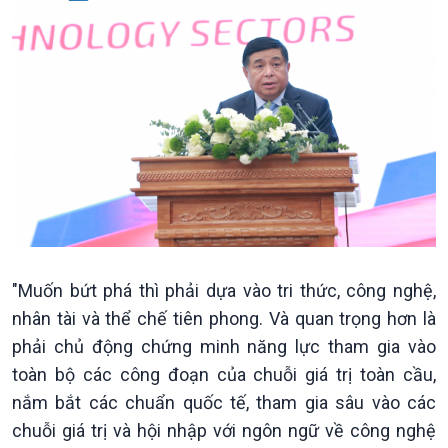
"Muốn bứt phá thì phải dựa vào tri thức, công nghệ,
nhân tài và thể chế tiên phong. Và quan trọng hơn là
phải chủ động chứng minh năng lực tham gia vào
toàn bộ các công đoạn của chuỗi giá trị toàn cầu,
Kinh tế
Nông nghiệp & Biển đảo
nắm bắt các chuẩn quốc tế, tham gia sâu vào các
Tin Kinh tế
Tin Nông nghiệp & Biển
chuỗi giá trị và hội nhập với ngôn ngữ về công nghệ
Trước giờ mở cửa
đảo