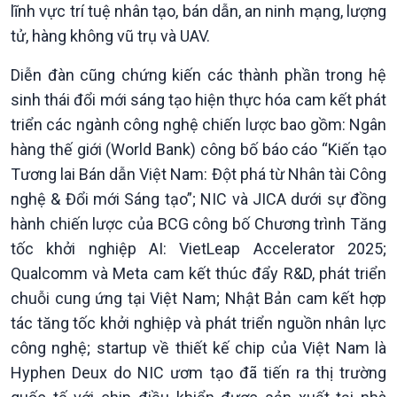
lĩnh vực trí tuệ nhân tạo, bán dẫn, an ninh mạng, lượng
tử, hàng không vũ trụ và UAV.
Diễn đàn cũng chứng kiến các thành phần trong hệ
sinh thái đổi mới sáng tạo hiện thực hóa cam kết phát
triển các ngành công nghệ chiến lược bao gồm: Ngân
hàng thế giới (World Bank) công bố báo cáo “Kiến tạo
Tương lai Bán dẫn Việt Nam: Đột phá từ Nhân tài Công
nghệ & Đổi mới Sáng tạo”; NIC và JICA dưới sự đồng
hành chiến lược của BCG công bố Chương trình Tăng
Podcast
Góc nhìn VOV1
tốc khởi nghiệp AI: VietLeap Accelerator 2025;
Bình luận
Qualcomm và Meta cam kết thúc đẩy R&D, phát triển
10 phút Sự kiện - Luận bàn
chuỗi cung ứng tại Việt Nam; Nhật Bản cam kết hợp
Câu chuyện thời sự
tác tăng tốc khởi nghiệp và phát triển nguồn nhân lực
Dòng chảy sự kiện
công nghệ; startup về thiết kế chip của Việt Nam là
Đối thoại
Hyphen Deux do NIC ươm tạo đã tiến ra thị trường
Diễn đàn chủ nhật
Chuyện đêm