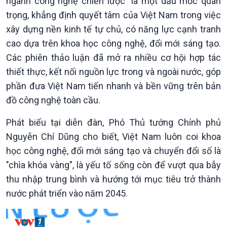
ngành công nghệ chiến lược” là một dấu mốc quan
trọng, khẳng định quyết tâm của Việt Nam trong việc
xây dựng nền kinh tế tự chủ, có năng lực cạnh tranh
cao dựa trên khoa học công nghệ, đổi mới sáng tạo.
Chính trị
Thế giới
Các phiên thảo luận đã mở ra nhiều cơ hội hợp tác
Tin Chính trị
Tin thế giới
thiết thực, kết nối nguồn lực trong và ngoài nước, góp
Chính phủ với người dân
Vấn đề quốc tế
phần đưa Việt Nam tiến nhanh và bền vững trên bản
Quốc hội với cử tri
Hồ sơ sự kiện quốc tế
đồ công nghệ toàn cầu.
Xây dựng đảng
Thế giới & Việt Nam
Đảng trong cuộc sống
Biên cương - Một dải vững
Phát biểu tại diễn đàn, Phó Thủ tướng Chính phủ
Nhận diện sự thật
bền
Nguyễn Chí Dũng cho biết, Việt Nam luôn coi khoa
Pháp luật và đời sống
học công nghệ, đổi mới sáng tạo và chuyển đổi số là
"chìa khóa vàng", là yếu tố sống còn để vượt qua bẫy
thu nhập trung bình và hướng tới mục tiêu trở thành
nước phát triển vào năm 2045.