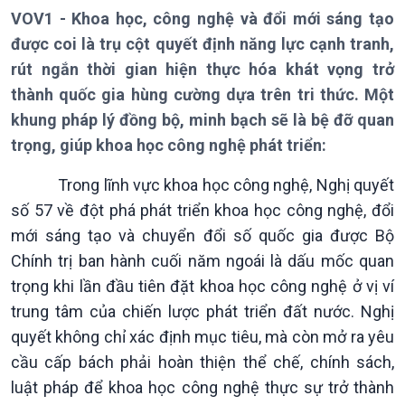
VOV1 - Khoa học, công nghệ và đổi mới sáng tạo
Chuyên mục
Theo dòng Thời sự
được coi là trụ cột quyết định năng lực cạnh tranh,
rút ngắn thời gian hiện thực hóa khát vọng trở
thành quốc gia hùng cường dựa trên tri thức. Một
khung pháp lý đồng bộ, minh bạch sẽ là bệ đỡ quan
trọng, giúp khoa học công nghệ phát triển:
Chính trị
Thế giới
Trong lĩnh vực khoa học công nghệ, Nghị quyết
Tin Chính trị
Tin thế giới
số 57 về đột phá phát triển khoa học công nghệ, đổi
Chính phủ với người dân
Vấn đề quốc tế
mới sáng tạo và chuyển đổi số quốc gia được Bộ
Quốc hội với cử tri
Hồ sơ sự kiện quốc tế
Chính trị ban hành cuối năm ngoái là dấu mốc quan
Xây dựng đảng
Thế giới & Việt Nam
trọng khi lần đầu tiên đặt khoa học công nghệ ở vị ví
Đảng trong cuộc sống
Biên cương - Một dải vững
Nhận diện sự thật
bền
trung tâm của chiến lược phát triển đất nước. Nghị
Pháp luật và đời sống
quyết không chỉ xác định mục tiêu, mà còn mở ra yêu
cầu cấp bách phải hoàn thiện thể chế, chính sách,
luật pháp để khoa học công nghệ thực sự trở thành