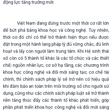
động lực tăng trưởng mới:
Kinh tế
Nông nghiệp & Biển đảo
Việt Nam đang đứng trước một thời cơ rất lớn
Tin Kinh tế
Tin Nông nghiệp & Biển
Trước giờ mở cửa
đảo
để bứt phá bằng khoa học và công nghệ. Tuy nhiên,
Dòng chảy Kinh tế
Mùa vàng
thời cơ đó chỉ có thể trở thành hiện thực nếu được
Sức sống hàng Việt
Biển đảo Việt Nam
đặt trong một hành lang pháp lý đủ vững chắc, đủ linh
Khởi nghiệp
Tâm tình biên giới và hải
hoạt và lấy con người làm trung tâm. Khi Hệ sinh thái
Tuyên chiến với gian lận
đảo
số còn có 5 thành tố khác là các tổ chức và các thiết
thương mại
Tìm hiểu biển, đảo Việt
chế; nguồn nhân lực, cơ sở hạ tầng, các chương trình
Nam
khoa học công nghệ và đổi mới sáng tạo; cơ chế tài
chính, thì chính sách pháp lý sẽ trở nên có hiệu quả
khi đảm bảo an toàn trên môi trường số cho người sử
dụng, cũng như các chính sách pháp luật sẽ trở thành
nền tảng thúc đẩy các thành tố khác phát triển, góp
Xã hội
Khoa học & Công nghệ
phần phát triển khoa học công nghệ và đổi mới sáng
Tin Đời sống & Xã hội
Tin Khoa học & Công nghệ