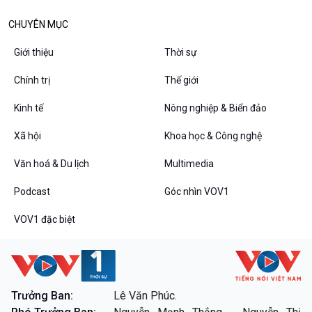
CHUYÊN MỤC
Giới thiệu
Thời sự
Podcast
Góc nhìn VOV1
Bình luận
Chính trị
Thế giới
10 phút Sự kiện - Luận bàn
Câu chuyện thời sự
Kinh tế
Nông nghiệp & Biển đảo
Dòng chảy sự kiện
Xã hội
Khoa học & Công nghệ
Đối thoại
Diễn đàn chủ nhật
Văn hoá & Du lịch
Multimedia
Chuyện đêm
Podcast
Góc nhìn VOV1
VOV1 đặc biệt
VOV1 đặc biệt
Trưởng Ban:
Lê Văn Phúc.
Thanh âm ký sự