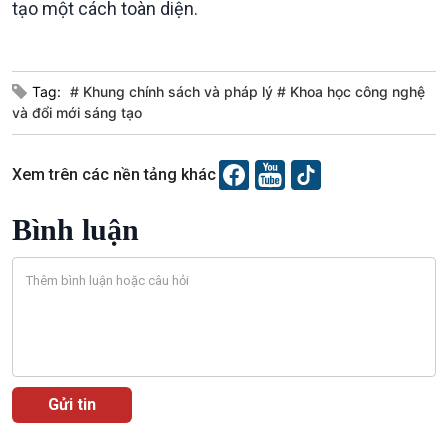
tạo một cách toàn diện.
360 độ Sức khỏe
Kết nối công nghệ
Chuyển đổi Xanh
Sống chung với biến đổi
Tài nguyên và Môi trường
khí hậu
Chuyên gia của bạn
Tag:
# Khung chính sách và pháp lý # Khoa học công nghệ
Xã hội chuyển động
và đổi mới sáng tạo
Bước chân đến trường
Xem trên các nền tảng khác
Bình luận
Văn hoá & Du lịch
Multimedia
Tin Văn hoá & Du lịch
Ảnh
Chát với người nổi tiếng
Video
Câu chuyện Thể thao
Infographic
E-Magazine