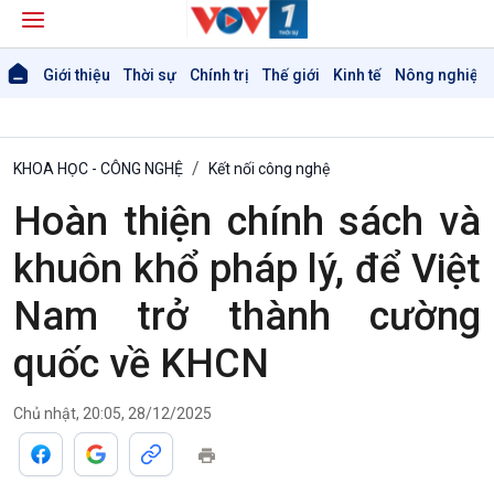
Giới thiệu
Thời sự
Chính trị
Thế giới
Kinh tế
Nông nghiệp 
KHOA HỌC - CÔNG NGHỆ
Kết nối công nghệ
Hoàn thiện chính sách và
khuôn khổ pháp lý, để Việt
Nam trở thành cường
quốc về KHCN
Giới thiệu
Thời sự
Thời sự 6h
Thời sự 12h
Chủ nhật, 20:05, 28/12/2025
Thời sự 18h
Thời sự 21h30
Bản tin