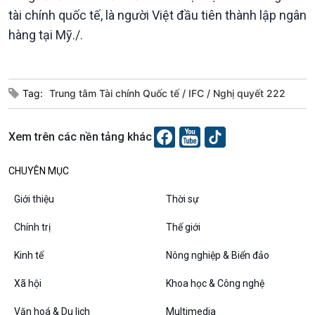
Chát với người nổi tiếng
Video
tài chính quốc tế, là người Việt đầu tiên thành lập ngân
Câu chuyện Thể thao
Infographic
hàng tại Mỹ./.
E-Magazine
Tag:
Trung tâm Tài chính Quốc tế
IFC
Nghị quyết 222
Xem trên các nền tảng khác
Podcast
Góc nhìn VOV1
CHUYÊN MỤC
Bình luận
Giới thiệu
Thời sự
10 phút Sự kiện - Luận bàn
Câu chuyện thời sự
Chính trị
Thế giới
Dòng chảy sự kiện
Đối thoại
Kinh tế
Nông nghiệp & Biển đảo
Diễn đàn chủ nhật
Xã hội
Khoa học & Công nghệ
Chuyện đêm
Văn hoá & Du lịch
Multimedia