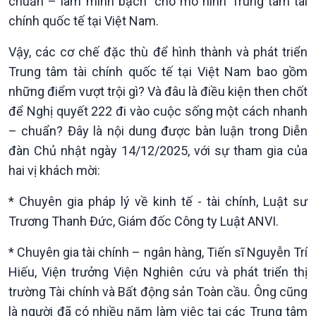
chuẩn – làm minh bạch” cho mô hình Trung tâm tài
chính quốc tế tại Việt Nam.
Xã hội
Khoa học & Công nghệ
Vậy, các cơ chế đặc thù để hình thành và phát triển
Tin Đời sống & Xã hội
Tin Khoa học & Công nghệ
Trung tâm tài chính quốc tế tại Việt Nam bao gồm
360 độ Sức khỏe
Kết nối công nghệ
những điểm vượt trội gì? Và đâu là điều kiện then chốt
Chuyển đổi Xanh
Sống chung với biến đổi
để Nghị quyết 222 đi vào cuộc sống một cách nhanh
Tài nguyên và Môi trường
khí hậu
– chuẩn? Đây là nội dung được bàn luận trong Diễn
Chuyên gia của bạn
Xã hội chuyển động
đàn Chủ nhật ngày 14/12/2025, với sự tham gia của
Bước chân đến trường
hai vị khách mời:
* Chuyên gia pháp lý về kinh tế - tài chính, Luật sư
Trương Thanh Đức, Giám đốc Công ty Luật ANVI.
* Chuyên gia tài chính – ngân hàng, Tiến sĩ Nguyễn Trí
Hiếu, Viện trưởng Viện Nghiên cứu và phát triển thị
Văn hoá & Du lịch
Multimedia
trường Tài chính và Bất động sản Toàn cầu. Ông cũng
Tin Văn hoá & Du lịch
Ảnh
là người đã có nhiều năm làm việc tại các Trung tâm