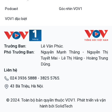
Podcast
Góc nhìn VOV1
VOV1 đặc biệt
VOV1 đặc biệt
Thanh âm ký sự
Chân dung cuộc sống
Trưởng Ban:
Lê Văn Phúc.
Các chương trình đặc biệt
Phó Trưởng Ban:
Nguyễn Mạnh Thắng - Nguyễn Thị
Tuyết Mai - Lê Thị Hằng - Hoàng Trung
Dũng.
Liên hệ
024 3936 5888 - 3825 5765.
43 Bà Triệu, Hà Nội.
© 2024. Toàn bộ bản quyền thuộc VOV1. Phát triển và vận
hành bởi SolidTech