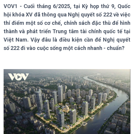
VOV1 - Cuối tháng 6/2025, tại Kỳ họp thứ 9, Quốc
Bản tin
Chuyên mục
hội khóa XV đã thông qua Nghị quyết số 222 về việc
Theo dòng Thời sự
thí điểm một số cơ chế, chính sách đặc thù để hình
thành và phát triển Trung tâm tài chính quốc tế tại
Việt Nam. Vậy đâu là điều kiện cần để Nghị quyết
số 222 đi vào cuộc sống một cách nhanh - chuẩn?
Chính trị
Thế giới
Tin Chính trị
Tin thế giới
Chính phủ với người dân
Vấn đề quốc tế
Quốc hội với cử tri
Hồ sơ sự kiện quốc tế
Xây dựng đảng
Thế giới & Việt Nam
Đảng trong cuộc sống
Biên cương - Một dải vững
Nhận diện sự thật
bền
Pháp luật và đời sống