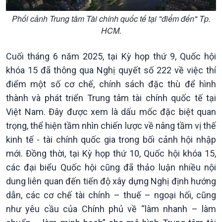
Phối cảnh Trung tâm Tài chính quốc tế tại "điểm đến" Tp.
HCM.
Cuối tháng 6 năm 2025, tại Kỳ họp thứ 9, Quốc hội
khóa 15 đã thông qua Nghị quyết số 222 về việc thí
Kinh tế
Nông nghiệp & Biển đảo
điểm một số cơ chế, chính sách đặc thù để hình
Tin Kinh tế
Tin Nông nghiệp & Biển
Trước giờ mở cửa
đảo
thành và phát triển Trung tâm tài chính quốc tế tại
Dòng chảy Kinh tế
Mùa vàng
Việt Nam. Đây được xem là dấu mốc đặc biệt quan
Sức sống hàng Việt
Biển đảo Việt Nam
trọng, thể hiện tầm nhìn chiến lược về nâng tầm vị thế
Khởi nghiệp
Tâm tình biên giới và hải
kinh tế - tài chính quốc gia trong bối cảnh hội nhập
Tuyên chiến với gian lận
đảo
mới. Đồng thời, tại Kỳ họp thứ 10, Quốc hội khóa 15,
thương mại
Tìm hiểu biển, đảo Việt
các đại biểu Quốc hội cũng đã thảo luận nhiều nội
Nam
dung liên quan đến tiến độ xây dựng Nghị định hướng
dẫn, các cơ chế tài chính – thuế – ngoại hối, cũng
như yêu cầu của Chính phủ về “làm nhanh – làm