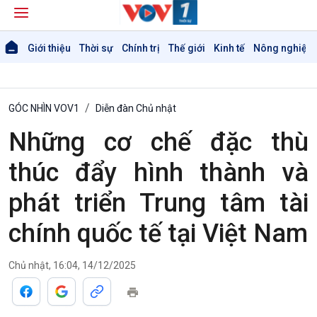
Giới thiệu
Thời sự
Chính trị
Thế giới
Kinh tế
Nông nghiệp 
GÓC NHÌN VOV1
Diễn đàn Chủ nhật
Những cơ chế đặc thù
thúc đẩy hình thành và
phát triển Trung tâm tài
chính quốc tế tại Việt Nam
Giới thiệu
Thời sự
Thời sự 6h
Chủ nhật, 16:04, 14/12/2025
Thời sự 12h
Thời sự 18h
Thời sự 21h30