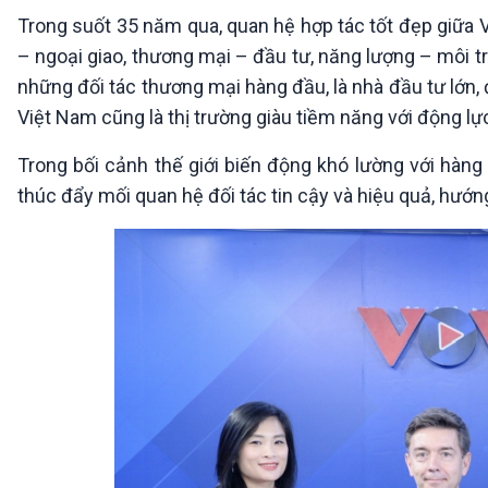
360 độ Sức khỏe
Kết nối công nghệ
Trong suốt 35 năm qua, quan hệ hợp tác tốt đẹp giữa Vi
Chuyển đổi Xanh
Sống chung với biến đổi
– ngoại giao, thương mại – đầu tư, năng lượng – môi t
Tài nguyên và Môi trường
khí hậu
những đối tác thương mại hàng đầu, là nhà đầu tư lớn, đ
Chuyên gia của bạn
Xã hội chuyển động
Việt Nam cũng là thị trường giàu tiềm năng với động 
Bước chân đến trường
Trong bối cảnh thế giới biến động khó lường với hàng
VOV1 đặc biệt
thúc đẩy mối quan hệ đối tác tin cậy và hiệu quả, hướng
Thanh âm ký sự
Chân dung cuộc sống
Các chương trình đặc biệt