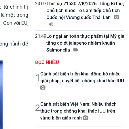
10 phút Sự kiện - Luận bàn
23:07
Thời sự 21h30 7/8/2026: Tổng Bí thư,
 từ chính trị
Câu chuyện thời sự
Chủ tịch nước Tô Lâm tiếp Chủ tịch
 là một trong
Dòng chảy sự kiện
Quốc hội Vương quốc Thái Lan
. Còn với EU,
Đối thoại
Diễn đàn chủ nhật
21:49
Lo ngại an toàn thực phẩm tại Mỹ gia
Chuyện đêm
tăng do ớt jalapeno nhiễm khuẩn
đồng hành để
Salmonella
ĐỌC NHIỀU
Cảnh sát biển triển khai đồng bộ nhiều
1
giải pháp, quyết liệt chống khai thác IUU
Cảnh sát biển Việt Nam: Nhiều thách
2
thức trong chống khai thác IUU trên
vùng biển giáp ranh