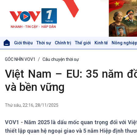
Giới thiệu
Thời sự
Chính trị
Thế giới
Kinh tế
Nông nghiệp
Giới thiệu
Thời sự
GÓC NHÌN VOV1
Câu chuyện thời sự
Thời sự 6h
Thời sự 12h
Việt Nam – EU: 35 năm đồ
Thời sự 18h
Thời sự 21h30
và bền vững
Bản tin
Chuyên mục
Theo dòng Thời sự
Thứ sáu, 22:16, 28/11/2025
VOV1 - Năm 2025 là dấu mốc quan trọng đối với Việ
Xã hội
Khoa học & Công nghệ
thiết lập quan hệ ngoại giao và 5 năm Hiệp định thươ
Tin Đời sống & Xã hội
Tin Khoa học & Công nghệ