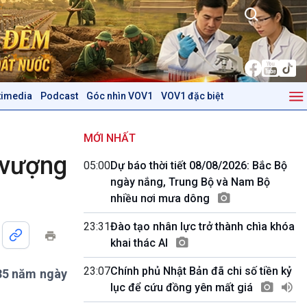
timedia
Podcast
Góc nhìn VOV1
VOV1 đặc biệt
Kinh tế
Nông nghiệp & Biển đảo
Tin Kinh tế
Tin Nông nghiệp & Biển
MỚI NHẤT
Trước giờ mở cửa
đảo
 vượng
05:00
Dự báo thời tiết 08/08/2026: Bắc Bộ
Dòng chảy Kinh tế
Mùa vàng
ngày nắng, Trung Bộ và Nam Bộ
Sức sống hàng Việt
Biển đảo Việt Nam
nhiều nơi mưa dông
Khởi nghiệp
Tâm tình biên giới và hải
Tuyên chiến với gian lận
đảo
23:31
Đào tạo nhân lực trở thành chìa khóa
thương mại
Tìm hiểu biển, đảo Việt
khai thác AI
Nam
23:07
Chính phủ Nhật Bản đã chi số tiền kỷ
 35 năm ngày
Podcast
Góc nhìn VOV1
lục để cứu đồng yên mất giá
Bình luận