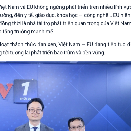
Chát với người nổi tiếng
Video
ệt Nam và EU không ngừng phát triển trên nhiều lĩnh vực,
Câu chuyện Thể thao
Infographic
rường, đến y tế, giáo dục, khoa học – công nghệ… EU hiện
E-Magazine
ồng thời là nhà tài trợ phát triển quan trọng của Việt Nam
lực tăng trưởng mạnh mẽ.
 loạt thách thức đan xen, Việt Nam – EU đang tiếp tục 
 tới tương lai phát triển bao trùm và bền vững.