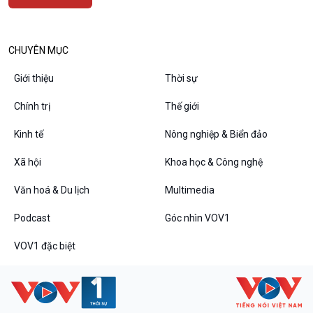
CHUYÊN MỤC
Podcast
Góc nhìn VOV1
Giới thiệu
Thời sự
Bình luận
Chính trị
Thế giới
10 phút Sự kiện - Luận bàn
Câu chuyện thời sự
Kinh tế
Nông nghiệp & Biển đảo
Dòng chảy sự kiện
Đối thoại
Xã hội
Khoa học & Công nghệ
Diễn đàn chủ nhật
Văn hoá & Du lịch
Multimedia
Chuyện đêm
Podcast
Góc nhìn VOV1
VOV1 đặc biệt
VOV1 đặc biệt