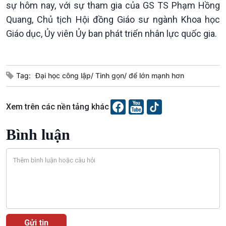
Tin Đời sống & Xã hội
Tin Khoa học & Công nghệ
sự hôm nay, với sự tham gia của GS TS Phạm Hồng
360 độ Sức khỏe
Kết nối công nghệ
Quang, Chủ tịch Hội đồng Giáo sư ngành Khoa học
Chuyển đổi Xanh
Sống chung với biến đổi
Giáo dục, Ủy viên Ủy ban phát triển nhân lực quốc gia.
Tài nguyên và Môi trường
khí hậu
Chuyên gia của bạn
Xã hội chuyển động
Bước chân đến trường
Tag:
Đại học công lập/ Tinh gọn/ để lớn mạnh hơn
Xem trên các nền tảng khác
Bình luận
Văn hoá & Du lịch
Multimedia
Tin Văn hoá & Du lịch
Ảnh
Chát với người nổi tiếng
Video
Câu chuyện Thể thao
Infographic
E-Magazine