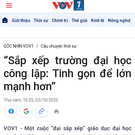
Giới thiệu
Thời sự
Chính trị
Thế giới
Kinh tế
Nông nghiệp 
GÓC NHÌN VOV1
Câu chuyện thời sự
“Sắp xếp trường đại học
công lập: Tinh gọn để lớn
mạnh hơn”
Giới thiệu
Thời sự
Thứ năm, 10:25, 02/10/2025
Thời sự 6h
Thời sự 12h
Thời sự 18h
VOV1 - Một cuộc “đại sắp xếp” giáo dục đại học
Thời sự 21h30