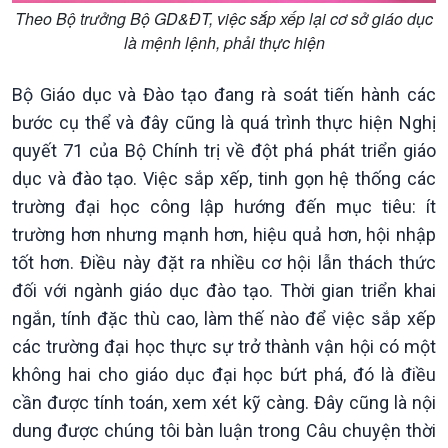
Theo Bộ trưởng Bộ GD&ĐT, việc sắp xếp lại cơ sở giáo dục
là mệnh lệnh, phải thực hiện
Kinh tế
Nông nghiệp & Biển đảo
Bộ Giáo dục và Đào tạo đang rà soát tiến hành các
Tin Kinh tế
Tin Nông nghiệp & Biển
bước cụ thể và đây cũng là quá trình thực hiện Nghị
Trước giờ mở cửa
đảo
quyết 71 của Bộ Chính trị về đột phá phát triển giáo
Dòng chảy Kinh tế
Mùa vàng
dục và đào tạo. Việc sắp xếp, tinh gọn hệ thống các
Sức sống hàng Việt
Biển đảo Việt Nam
Khởi nghiệp
Tâm tình biên giới và hải
trường đại học công lập hướng đến mục tiêu: ít
Tuyên chiến với gian lận
đảo
trường hơn nhưng mạnh hơn, hiệu quả hơn, hội nhập
thương mại
Tìm hiểu biển, đảo Việt
tốt hơn. Điều này đặt ra nhiều cơ hội lẫn thách thức
Nam
đối với ngành giáo dục đào tạo. Thời gian triển khai
ngắn, tính đặc thù cao, làm thế nào để việc sắp xếp
các trường đại học thực sự trở thành vận hội có một
không hai cho giáo dục đại học bứt phá, đó là điều
cần được tính toán, xem xét kỹ càng. Đây cũng là nội
Xã hội
Khoa học & Công nghệ
dung được chúng tôi bàn luận trong Câu chuyện thời