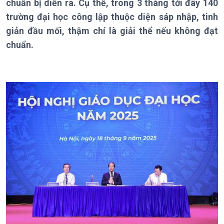
Bản tin
chuẩn bị diễn ra. Cụ thể, trong 3 tháng tới đây 140
Chuyên mục
trường đại học công lập thuộc diện sáp nhập, tinh
Theo dòng Thời sự
giản đầu mối, thậm chí là giải thể nếu không đạt
chuẩn.
Chính trị
Thế giới
Tin Chính trị
Tin thế giới
Chính phủ với người dân
Vấn đề quốc tế
Quốc hội với cử tri
Hồ sơ sự kiện quốc tế
Xây dựng đảng
Thế giới & Việt Nam
Đảng trong cuộc sống
Biên cương - Một dải vững
Nhận diện sự thật
bền
Pháp luật và đời sống