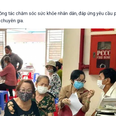
Chát với người nổi tiếng
Video
Câu chuyện Thể thao
Infographic
công tác chăm sóc sức khỏe nhân dân, đáp ứng yêu cầu p
E-Magazine
 chuyên gia.