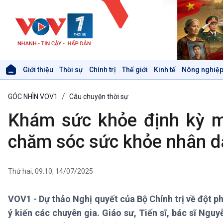
Giới thiệu
Thời sự
Chính trị
Thế giới
Kinh tế
Nông nghiệp
Giới thiệu
Thời sự
GÓC NHÌN VOV1
Câu chuyện thời sự
Thời sự 6h
Thời sự 12h
Khám sức khỏe định kỳ mi
Thời sự 18h
Thời sự 21h30
chăm sóc sức khỏe nhân d
Bản tin
Chuyên mục
Theo dòng Thời sự
Thứ hai, 09:10, 14/07/2025
VOV1 - Dự thảo Nghị quyết của Bộ Chính trị về đột 
Xã hội
Khoa học & Công nghệ
ý kiến các chuyên gia. Giáo sư, Tiến sĩ, bác sĩ Ng
Tin Đời sống & Xã hội
Tin Khoa học & Công nghệ