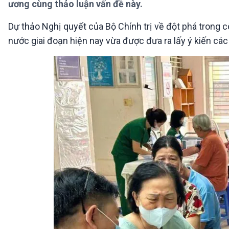
ương cùng thảo luận vấn đề này.
360 độ Sức khỏe
Kết nối công nghệ
Chuyển đổi Xanh
Sống chung với biến đổi
Dự thảo Nghị quyết của Bộ Chính trị về đột phá trong 
Tài nguyên và Môi trường
khí hậu
nước giai đoạn hiện nay vừa được đưa ra lấy ý kiến các
Chuyên gia của bạn
Xã hội chuyển động
Bước chân đến trường
VOV1 đặc biệt
Thanh âm ký sự
Chân dung cuộc sống
Các chương trình đặc biệt