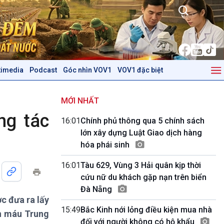
timedia
Podcast
Góc nhìn VOV1
VOV1 đặc biệt
Kinh tế
Nông nghiệp & Biển đảo
Tin Kinh tế
Tin Nông nghiệp & Biển
MỚI NHẤT
Trước giờ mở cửa
đảo
ng tác
16:01
Chính phủ thông qua 5 chính sách
Dòng chảy Kinh tế
Mùa vàng
lớn xây dựng Luật Giao dịch hàng
Sức sống hàng Việt
Biển đảo Việt Nam
hóa phái sinh
Khởi nghiệp
Tâm tình biên giới và hải
Tuyên chiến với gian lận
đảo
16:01
Tàu 629, Vùng 3 Hải quân kịp thời
thương mại
Tìm hiểu biển, đảo Việt
cứu nữ du khách gặp nạn trên biển
Nam
Đà Nẵng
c đưa ra lấy
Podcast
Góc nhìn VOV1
15:49
Bắc Kinh nới lỏng điều kiện mua nhà
ền máu Trung
Bình luận
đối với người không có hộ khẩu