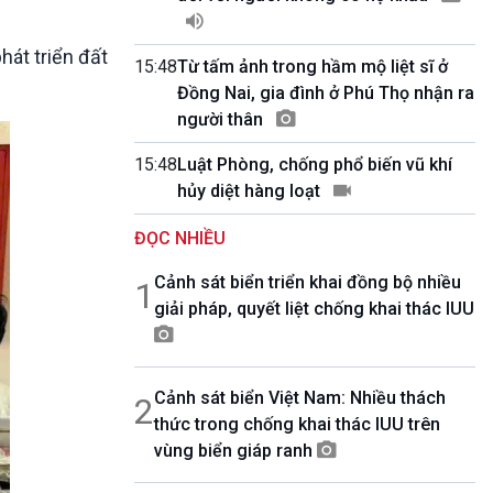
10 phút Sự kiện - Luận bàn
Câu chuyện thời sự
hát triển đất
Dòng chảy sự kiện
15:48
Từ tấm ảnh trong hầm mộ liệt sĩ ở
Đối thoại
Đồng Nai, gia đình ở Phú Thọ nhận ra
Diễn đàn chủ nhật
người thân
Chuyện đêm
15:48
Luật Phòng, chống phổ biến vũ khí
hủy diệt hàng loạt
ĐỌC NHIỀU
Cảnh sát biển triển khai đồng bộ nhiều
1
giải pháp, quyết liệt chống khai thác IUU
Cảnh sát biển Việt Nam: Nhiều thách
2
thức trong chống khai thác IUU trên
vùng biển giáp ranh