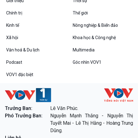
Giới thiệu
Thời sự
Chát với người nổi tiếng
Video
Câu chuyện Thể thao
Infographic
Chính trị
Thế giới
E-Magazine
Kinh tế
Nông nghiệp & Biển đảo
Xã hội
Khoa học & Công nghệ
Podcast
Góc nhìn VOV1
Văn hoá & Du lịch
Multimedia
Bình luận
10 phút Sự kiện - Luận bàn
Podcast
Góc nhìn VOV1
Câu chuyện thời sự
Dòng chảy sự kiện
VOV1 đặc biệt
Đối thoại
Diễn đàn chủ nhật
Chuyện đêm
Trưởng Ban:
Lê Văn Phúc.
Phó Trưởng Ban:
Nguyễn Mạnh Thắng - Nguyễn Thị
VOV1 đặc biệt
Tuyết Mai - Lê Thị Hằng - Hoàng Trung
Thanh âm ký sự
Dũng.
Chân dung cuộc sống
Liên hệ