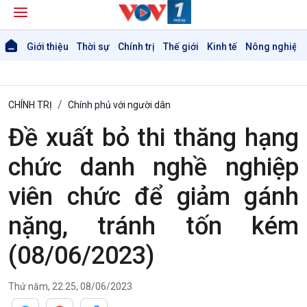
Giới thiệu
Thời sự
Chính trị
Thế giới
Kinh tế
Nông nghiệp 
CHÍNH TRỊ
Chính phủ với người dân
Đề xuất bỏ thi thăng hạng
chức danh nghề nghiệp
Giới thiệu
Thời sự
viên chức để giảm gánh
Thời sự 6h
Thời sự 12h
nặng, tránh tốn kém
Thời sự 18h
Thời sự 21h30
(08/06/2023)
Bản tin
Chuyên mục
Thứ năm, 22:25, 08/06/2023
Theo dòng Thời sự