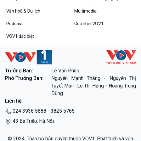
Văn hoá & Du lịch
Multimedia
Podcast
Góc nhìn VOV1
Bình luận
Podcast
Góc nhìn VOV1
10 phút Sự kiện - Luận bàn
VOV1 đặc biệt
Câu chuyện thời sự
Dòng chảy sự kiện
Đối thoại
Diễn đàn chủ nhật
Chuyện đêm
Trưởng Ban:
Lê Văn Phúc.
Phó Trưởng Ban:
Nguyễn Mạnh Thắng - Nguyễn Thị
Tuyết Mai - Lê Thị Hằng - Hoàng Trung
VOV1 đặc biệt
Dũng.
Thanh âm ký sự
Liên hệ
Chân dung cuộc sống
024 3936 5888 - 3825 5765.
Các chương trình đặc biệt
43 Bà Triệu, Hà Nội.
© 2024. Toàn bộ bản quyền thuộc VOV1. Phát triển và vận