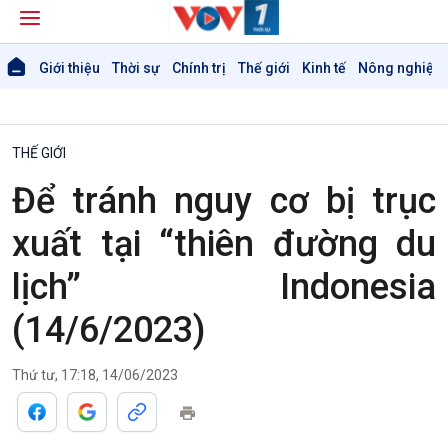
Giới thiệu
Thời sự
Chính trị
Thế giới
Kinh tế
Nông nghiệp 
THẾ GIỚI
Để tránh nguy cơ bị trục
xuất tại “thiên đường du
Giới thiệu
Thời sự
Thời sự 6h
lịch” Indonesia
Thời sự 12h
Thời sự 18h
(14/6/2023)
Thời sự 21h30
Bản tin
Thứ tư, 17:18, 14/06/2023
Chuyên mục
Theo dòng Thời sự