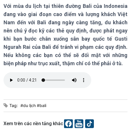
Với mùa du lịch tại thiên đường Bali của Indonesia
Chính trị
Thế giới
đang vào giai đoạn cao điểm và lượng khách Việt
Tin Chính trị
Tin thế giới
Nam đến với Bali đang ngày càng tăng, du khách
Chính phủ với người dân
Vấn đề quốc tế
nên chú ý đọc kỹ các thẻ quy định, được phát ngay
Quốc hội với cử tri
Hồ sơ sự kiện quốc tế
Xây dựng đảng
Thế giới & Việt Nam
khi bạn bước chân xuống sân bay quốc tế Gusti
Đảng trong cuộc sống
Biên cương - Một dải vững
Ngurah Rai của Bali để tránh vi phạm các quy định.
Nhận diện sự thật
bền
Nếu không các bạn có thể sẽ đối mặt với những
Pháp luật và đời sống
biện pháp như trục xuất, thậm chí có thể phải ở tù.
Kinh tế
Nông nghiệp & Biển đảo
Tin Kinh tế
Tin Nông nghiệp & Biển
Trước giờ mở cửa
đảo
Dòng chảy Kinh tế
Mùa vàng
Tag:
#du lịch #bali
Sức sống hàng Việt
Biển đảo Việt Nam
Khởi nghiệp
Tâm tình biên giới và hải
Tuyên chiến với gian lận
đảo
Xem trên các nền tảng khác
thương mại
Tìm hiểu biển, đảo Việt