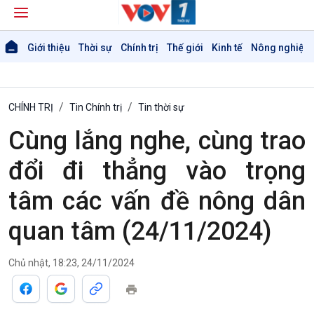
Giới thiệu
Thời sự
Chính trị
Thế giới
Kinh tế
Nông nghiệp 
CHÍNH TRỊ
Tin Chính trị
Tin thời sự
Cùng lắng nghe, cùng trao
đổi đi thẳng vào trọng
Giới thiệu
Thời sự
tâm các vấn đề nông dân
Thời sự 6h
Thời sự 12h
quan tâm (24/11/2024)
Thời sự 18h
Thời sự 21h30
Chủ nhật, 18:23, 24/11/2024
Bản tin
Chuyên mục
Theo dòng Thời sự