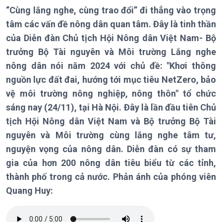
“Cùng lắng nghe, cùng trao đổi” đi thẳng vào trọng
tâm các vấn đề nông dân quan tâm. Đây là tinh thần
Chính trị
Thế giới
của Diễn đàn Chủ tịch Hội Nông dân Việt Nam- Bộ
Tin Chính trị
Tin thế giới
trưởng Bộ Tài nguyên và Môi trường Lắng nghe
Chính phủ với người dân
Vấn đề quốc tế
nông dân nói năm 2024 với chủ đề: "Khơi thông
Quốc hội với cử tri
Hồ sơ sự kiện quốc tế
nguồn lực đất đai, hướng tới mục tiêu NetZero, bảo
Xây dựng đảng
Thế giới & Việt Nam
vệ môi trường nông nghiệp, nông thôn" tổ chức
Đảng trong cuộc sống
Biên cương - Một dải vững
sáng nay (24/11), tại Hà Nội. Đây là lần đầu tiên Chủ
Nhận diện sự thật
bền
tịch Hội Nông dân Việt Nam và Bộ trưởng Bộ Tài
Pháp luật và đời sống
nguyên và Môi trường cùng lắng nghe tâm tư,
nguyện vọng của nông dân. Diễn đàn có sự tham
gia của hơn 200 nông dân tiêu biểu từ các tỉnh,
Kinh tế
Nông nghiệp & Biển đảo
thành phố trong cả nước. Phản ánh của phóng viên
Tin Kinh tế
Tin Nông nghiệp & Biển
Quang Huy:
Trước giờ mở cửa
đảo
Dòng chảy Kinh tế
Mùa vàng
Sức sống hàng Việt
Biển đảo Việt Nam