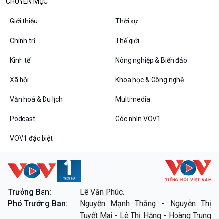
CHUYÊN MỤC
Tin Văn hoá & Du lịch
Ảnh
Chát với người nổi tiếng
Video
Giới thiệu
Thời sự
Câu chuyện Thể thao
Infographic
E-Magazine
Chính trị
Thế giới
Kinh tế
Nông nghiệp & Biển đảo
Xã hội
Khoa học & Công nghệ
Podcast
Góc nhìn VOV1
Bình luận
Văn hoá & Du lịch
Multimedia
10 phút Sự kiện - Luận bàn
Câu chuyện thời sự
Podcast
Góc nhìn VOV1
Dòng chảy sự kiện
VOV1 đặc biệt
Đối thoại
Diễn đàn chủ nhật
Chuyện đêm
Trưởng Ban:
Lê Văn Phúc.
Phó Trưởng Ban:
Nguyễn Mạnh Thắng - Nguyễn Thị
VOV1 đặc biệt
Tuyết Mai - Lê Thị Hằng - Hoàng Trung