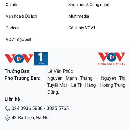
Xã hội
Khoa học & Công nghệ
Câu chuyện thời sự
Dòng chảy sự kiện
Văn hoá & Du lịch
Multimedia
Đối thoại
Diễn đàn chủ nhật
Podcast
Góc nhìn VOV1
Chuyện đêm
VOV1 đặc biệt
VOV1 đặc biệt
Trưởng Ban:
Lê Văn Phúc.
Phó Trưởng Ban:
Nguyễn Mạnh Thắng - Nguyễn Thị
Thanh âm ký sự
Tuyết Mai - Lê Thị Hằng - Hoàng Trung
Chân dung cuộc sống
Dũng.
Các chương trình đặc biệt
Liên hệ
024 3936 5888 - 3825 5765.
43 Bà Triệu, Hà Nội.