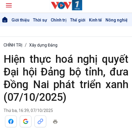
Giới thiệu
Thời sự
Chính trị
Thế giới
Kinh tế
Nông nghiệp 
CHÍNH TRỊ
Xây dựng Đảng
Hiện thực hoá nghị quyết
Đại hội Đảng bộ tỉnh, đưa
Đồng Nai phát triển xanh
Giới thiệu
Thời sự
(07/10/2025)
Thời sự 6h
Thời sự 12h
Thời sự 18h
Thứ ba, 16:39, 07/10/2025
Thời sự 21h30
Bản tin
Chuyên mục