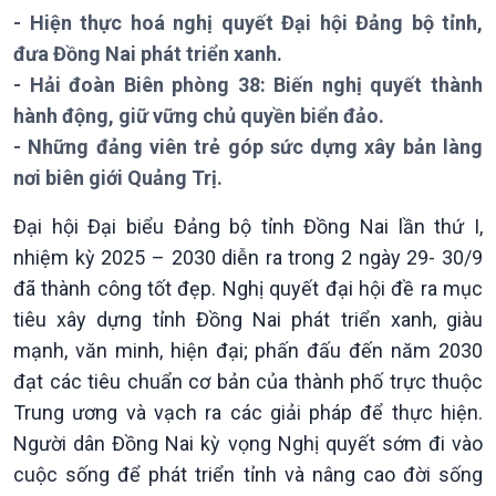
- Hiện thực hoá nghị quyết Đại hội Đảng bộ tỉnh,
Theo dòng Thời sự
đưa Đồng Nai phát triển xanh.
- Hải đoàn Biên phòng 38: Biến nghị quyết thành
hành động, giữ vững chủ quyền biển đảo.
- Những đảng viên trẻ góp sức dựng xây bản làng
Chính trị
Thế giới
nơi biên giới Quảng Trị.
Tin Chính trị
Tin thế giới
Chính phủ với người dân
Vấn đề quốc tế
Đại hội Đại biểu Đảng bộ tỉnh Đồng Nai lần thứ I,
Quốc hội với cử tri
Hồ sơ sự kiện quốc tế
nhiệm kỳ 2025 – 2030 diễn ra trong 2 ngày 29- 30/9
Xây dựng đảng
Thế giới & Việt Nam
đã thành công tốt đẹp. Nghị quyết đại hội đề ra mục
Đảng trong cuộc sống
Biên cương - Một dải vững
tiêu xây dựng tỉnh Đồng Nai phát triển xanh, giàu
Nhận diện sự thật
bền
mạnh, văn minh, hiện đại; phấn đấu đến năm 2030
Pháp luật và đời sống
đạt các tiêu chuẩn cơ bản của thành phố trực thuộc
Trung ương và vạch ra các giải pháp để thực hiện.
Người dân Đồng Nai kỳ vọng Nghị quyết sớm đi vào
cuộc sống để phát triển tỉnh và nâng cao đời sống
Kinh tế
Nông nghiệp & Biển đảo