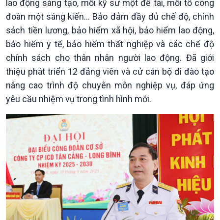
lao động sáng tạo, mỗi kỹ sư một đề tài, mỗi tổ công
thương mại
Tìm hiểu biển, đảo Việt
đoàn một sáng kiến… Bảo đảm đầy đủ chế độ, chính
Nam
sách tiền lương, bảo hiểm xã hội, bảo hiểm lao động,
bảo hiểm y tế, bảo hiểm thất nghiệp và các chế độ
chính sách cho thân nhân người lao động. Đã giới
thiệu phát triển 12 đảng viên và cử cán bộ đi đào tạo
nâng cao trình độ chuyên môn nghiệp vụ, đáp ứng
yêu cầu nhiệm vụ trong tình hình mới.