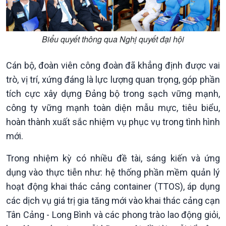
Biểu quyết thông qua Nghị quyết đại hội
Cán bộ, đoàn viên công đoàn đã khẳng định được vai
trò, vị trí, xứng đáng là lực lượng quan trọng, góp phần
tích cực xây dựng Đảng bộ trong sạch vững mạnh,
công ty vững mạnh toàn diện mẫu mực, tiêu biểu,
hoàn thành xuất sắc nhiệm vụ phục vụ trong tình hình
mới.
Kinh tế
Nông nghiệp & Biển đảo
Trong nhiệm kỳ có nhiều đề tài, sáng kiến và ứng
Tin Kinh tế
Tin Nông nghiệp & Biển
dụng vào thực tiễn như: hệ thống phần mềm quản lý
Trước giờ mở cửa
đảo
hoạt động khai thác cảng container (TTOS), áp dụng
Dòng chảy Kinh tế
Mùa vàng
Sức sống hàng Việt
Biển đảo Việt Nam
các dịch vụ giá trị gia tăng mới vào khai thác cảng cạn
Khởi nghiệp
Tâm tình biên giới và hải
Tân Cảng - Long Bình và các phong trào lao động giỏi,
Tuyên chiến với gian lận
đảo