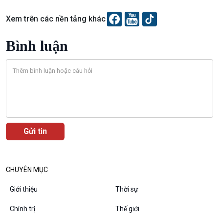
Xem trên các nền tảng khác
Bình luận
VOV1 đặc biệt
CHUYÊN MỤC
Thanh âm ký sự
Chân dung cuộc sống
Giới thiệu
Thời sự
Các chương trình đặc biệt
Chính trị
Thế giới