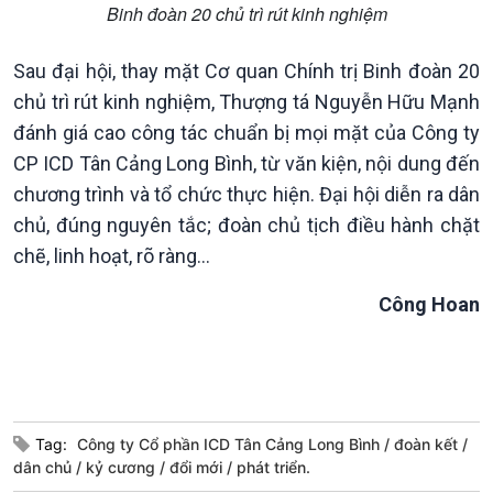
Binh đoàn 20 chủ trì rút kinh nghiệm
Sau đại hội, thay mặt Cơ quan Chính trị Binh đoàn 20
Podcast
Góc nhìn VOV1
chủ trì rút kinh nghiệm, Thượng tá Nguyễn Hữu Mạnh
Bình luận
đánh giá cao công tác chuẩn bị mọi mặt của Công ty
10 phút Sự kiện - Luận bàn
CP ICD Tân Cảng Long Bình, từ văn kiện, nội dung đến
Câu chuyện thời sự
chương trình và tổ chức thực hiện. Đại hội diễn ra dân
Dòng chảy sự kiện
chủ, đúng nguyên tắc; đoàn chủ tịch điều hành chặt
Đối thoại
chẽ, linh hoạt, rõ ràng…
Diễn đàn chủ nhật
Chuyện đêm
Công Hoan
Tag:
Công ty Cổ phần ICD Tân Cảng Long Bình
đoàn kết
dân chủ
kỷ cương
đổi mới
phát triển.