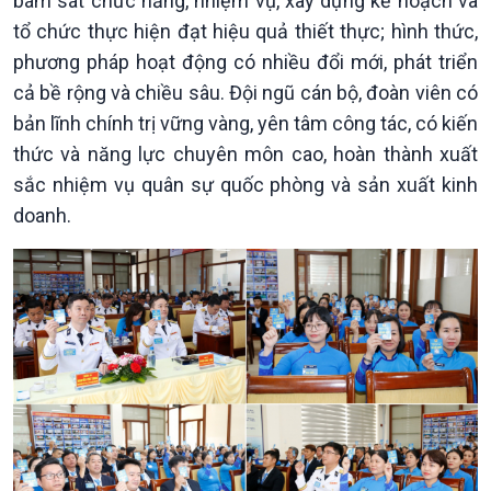
bám sát chức năng, nhiệm vụ, xây dựng kế hoạch và
tổ chức thực hiện đạt hiệu quả thiết thực; hình thức,
Chính trị
Thế giới
phương pháp hoạt động có nhiều đổi mới, phát triển
Tin Chính trị
Tin thế giới
cả bề rộng và chiều sâu. Đội ngũ cán bộ, đoàn viên có
Chính phủ với người dân
Vấn đề quốc tế
bản lĩnh chính trị vững vàng, yên tâm công tác, có kiến
Quốc hội với cử tri
Hồ sơ sự kiện quốc tế
thức và năng lực chuyên môn cao, hoàn thành xuất
Xây dựng đảng
Thế giới & Việt Nam
sắc nhiệm vụ quân sự quốc phòng và sản xuất kinh
Đảng trong cuộc sống
Biên cương - Một dải vững
Nhận diện sự thật
bền
doanh.
Pháp luật và đời sống