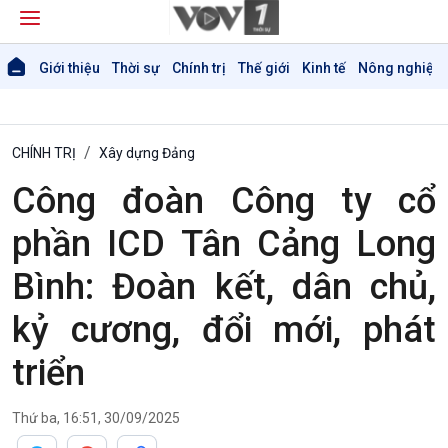
Giới thiệu
Thời sự
Chính trị
Thế giới
Kinh tế
Nông nghiệp 
CHÍNH TRỊ
Xây dựng Đảng
Công đoàn Công ty cổ
phần ICD Tân Cảng Long
Bình: Đoàn kết, dân chủ,
kỷ cương, đổi mới, phát
triển
Thứ ba, 16:51, 30/09/2025