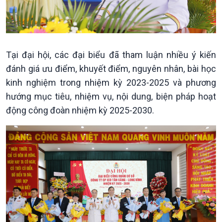
Tại đại hội, các đại biểu đã tham luận nhiều ý kiến
Xã hội
Khoa học & Công nghệ
đánh giá ưu điểm, khuyết điểm, nguyên nhân, bài học
Tin Đời sống & Xã hội
Tin Khoa học & Công nghệ
kinh nghiệm trong nhiệm kỳ 2023-2025 và phương
360 độ Sức khỏe
Kết nối công nghệ
Chuyển đổi Xanh
Sống chung với biến đổi
hướng mục tiêu, nhiệm vụ, nội dung, biện pháp hoạt
Tài nguyên và Môi trường
khí hậu
động công đoàn nhiệm kỳ 2025-2030.
Chuyên gia của bạn
Xã hội chuyển động
Bước chân đến trường