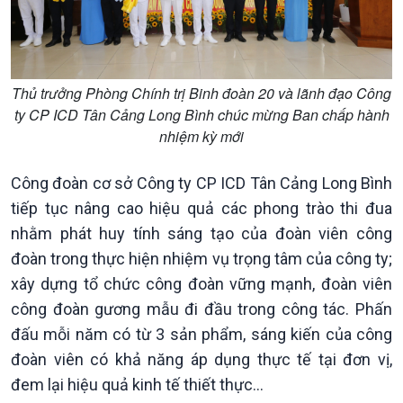
Thủ trưởng Phòng Chính trị Binh đoàn 20 và lãnh đạo Công
ty CP ICD Tân Cảng Long Bình chúc mừng Ban chấp hành
nhiệm kỳ mới
Công đoàn cơ sở Công ty CP ICD Tân Cảng Long Bình
tiếp tục nâng cao hiệu quả các phong trào thi đua
nhằm phát huy tính sáng tạo của đoàn viên công
đoàn trong thực hiện nhiệm vụ trọng tâm của công ty;
xây dựng tổ chức công đoàn vững mạnh, đoàn viên
công đoàn gương mẫu đi đầu trong công tác. Phấn
Văn hoá & Du lịch
Multimedia
đấu mỗi năm có từ 3 sản phẩm, sáng kiến của công
Tin Văn hoá & Du lịch
Ảnh
đoàn viên có khả năng áp dụng thực tế tại đơn vị,
Chát với người nổi tiếng
Video
đem lại hiệu quả kinh tế thiết thực...
Câu chuyện Thể thao
Infographic