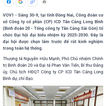
VOV1 - Sáng 30-9, tại tỉnh Đồng Nai, Công đoàn cơ
sở Công ty cổ phần (CP) ICD Tân Cảng Long Bình
(Binh đoàn 20 - Tổng công ty Tân Cảng Sài Gòn) tổ
chức Đại hội đại biểu nhiệm kỳ 2025-2030. Đây là
đại hội được chọn làm trước để rút kinh nghiệm
trong toàn hệ thống.
Giới thiệu
Thời sự
Thượng tá Nguyễn Hữu Mạnh, Phó Chủ nhiệm Chính
trị Binh đoàn 20 và Đại tá Phan Văn Tiến, Bí thư Đảng
Thời sự 6h
Thời sự 12h
ủy, Chủ tịch HĐQT Công ty CP ICD Tân Cảng Long
Thời sự 18h
Bình dự, chỉ đạo.
Thời sự 21h30
Bản tin
Chuyên mục
Theo dòng Thời sự