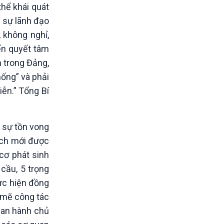
thể khái quát
ì sự lãnh đạo
 không nghỉ,
iến quyết tâm
n trong Đảng,
hống” và phải
iễn.” Tổng Bí
à sự tồn vong
sách mới được
 cơ phát sinh
cầu, 5 trọng
hực hiện đồng
h mẽ công tác
ban hành chủ