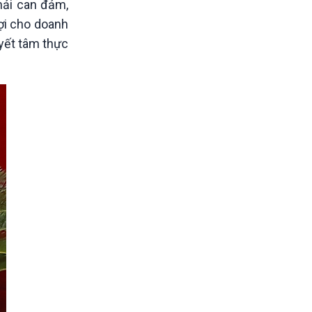
hải can đảm,
lợi cho doanh
uyết tâm thực