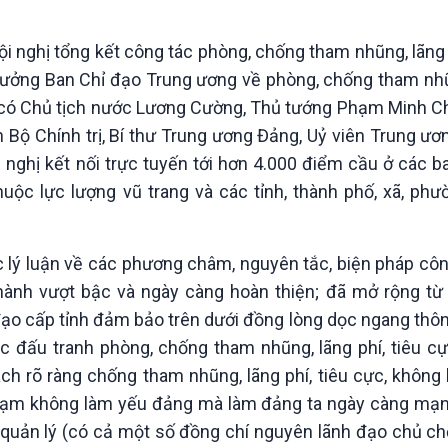
Chát với người nổi tiếng
Video
Câu chuyện Thể thao
Infographic
ội nghị tổng kết công tác phòng, chống tham nhũng, lãng 
E-Magazine
Trưởng Ban Chỉ đạo Trung ương về phòng, chống tham nhũn
 dự có Chủ tịch nước Lương Cường, Thủ tướng Phạm Minh C
 Bộ Chính trị, Bí thư Trung ương Đảng, Uỷ viên Trung ư
nghị kết nối trực tuyến tới hơn 4.000 điểm cầu ở các ba
uộc lực lượng vũ trang và các tỉnh, thành phố, xã, phư
c lý luận về các phương châm, nguyên tắc, biện pháp cô
thành vượt bậc và ngày càng hoàn thiện; đã mở rộng t
đạo cấp tỉnh đảm bảo trên dưới đồng lòng dọc ngang thô
ộc đấu tranh phòng, chống tham nhũng, lãng phí, tiêu c
ch rõ ràng chống tham nhũng, lãng phí, tiêu cực, khôn
ai phạm không làm yếu đảng mà làm đảng ta ngày càng mạn
 quản lý (có cả một số đồng chí nguyên lãnh đạo chủ ch