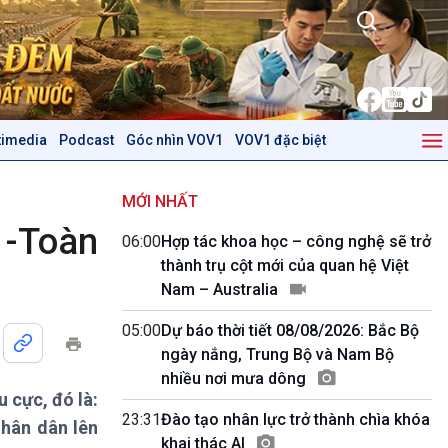
timedia
Podcast
Góc nhìn VOV1
VOV1 đặc biệt
Kinh tế
Nông nghiệp & Biển đảo
Tin Kinh tế
Tin Nông nghiệp & Biển
MỚI NHẤT
Trước giờ mở cửa
đảo
 -Toàn
06:00
Hợp tác khoa học – công nghệ sẽ trở
Dòng chảy Kinh tế
Mùa vàng
thành trụ cột mới của quan hệ Việt
Sức sống hàng Việt
Biển đảo Việt Nam
Nam – Australia
Khởi nghiệp
Tâm tình biên giới và hải
Tuyên chiến với gian lận
đảo
05:00
Dự báo thời tiết 08/08/2026: Bắc Bộ
thương mại
Tìm hiểu biển, đảo Việt
ngày nắng, Trung Bộ và Nam Bộ
Nam
nhiều nơi mưa dông
 cực, đó là:
Podcast
Góc nhìn VOV1
23:31
Đào tạo nhân lực trở thành chìa khóa
nhân dân lên
Bình luận
khai thác AI