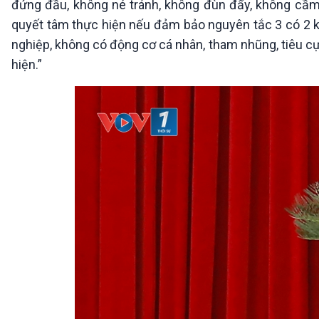
đứng đầu, không né tránh, không đùn đẩy, không cầm 
quyết tâm thực hiện nếu đảm bảo nguyên tắc 3 có 2 khô
nghiệp, không có động cơ cá nhân, tham nhũng, tiêu cực
hiện.”