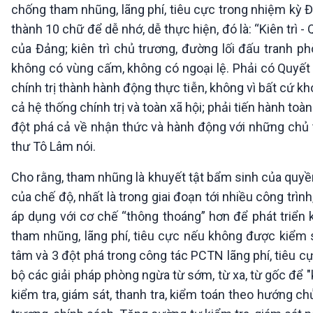
chống tham nhũng, lãng phí, tiêu cực trong nhiệm kỳ Đạ
thành 10 chữ để dễ nhớ, dễ thực hiện, đó là: “Kiên trì -
của Đảng; kiên trì chủ trương, đường lối đấu tranh p
không có vùng cấm, không có ngoại lệ. Phải có Quyết t
chính trị thành hành động thực tiễn, không vì bất cứ 
cả hệ thống chính trị và toàn xã hội; phải tiến hành toà
đột phá cả về nhận thức và hành động với những chủ tr
thư Tô Lâm nói.
Cho rằng, tham nhũng là khuyết tật bẩm sinh của quyền
của chế độ, nhất là trong giai đoạn tới nhiều công trìn
áp dụng với cơ chế “thông thoáng” hơn để phát triển k
tham nhũng, lãng phí, tiêu cực nếu không được kiểm 
tâm và 3 đột phá trong công tác PCTN lãng phí, tiêu cực
bộ các giải pháp phòng ngừa từ sớm, từ xa, từ gốc để 
kiểm tra, giám sát, thanh tra, kiểm toán theo hướng 