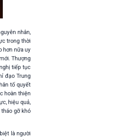
nguyên nhân,
ực trong thời
ao hơn nữa uy
n mới. Thượng
ghị tiếp tục
Chỉ đạo Trung
hân tố quyết
ục hoàn thiện
ực, hiệu quả,
 tháo gỡ khó
iệt là người