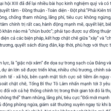
i hội XIII đã để lại nhiều bài học kinh nghiệm quý và có 
 Quyết tâm - Đồng thuận -Toàn diện - Đột phá:”Phải Kiên tr
hòng, chống tham nhũng, lãng phí, tiêu cực không ngừng,
âm chính trị rất cao, hành động mạnh mẽ, quyết liệt, b
khó khăn nào mà “chùn bước”; phải tạo được sự đồng thuậ
n diện cả các biện pháp, kết hợp chặt chẽ giữa “xây” và “c
ương, quyết sách đúng đắn, kịp thời, phù hợp với thực t
 lực, là “giặc nội xâm” đe dọa sự trong sạch của Đảng v
h, dự án lớn sẽ được triển khai, nhiều chủ trương, chính 
inh tế - xã hội, bên cạnh mặt tích cực sẽ tiềm ẩn nguy
soát chặt chẽ, Tổng Bí thư Tô Lâm nhấn mạnh tới 3 yêu 
 đối với cả hệ thống chính trị trong thời gian tới đó là t
"không thể” tham nhũng, lãng phí, tiêu cực:”Đổi mới mạn
chủ động phòng ngừa, giám sát thường xuyên ngay từ khi 