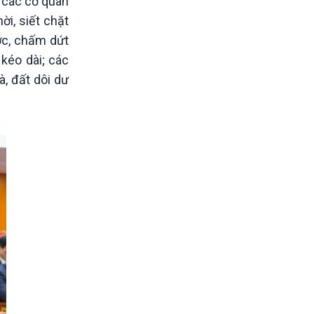
ể các cơ quan
ời, siết chặt
ớc, chấm dứt
 kéo dài; các
, đất dôi dư