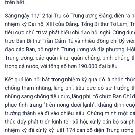
trên hết.
360 độ Sức khỏe
Kết nối công nghệ
Chuyển đổi Xanh
Sống chung với biến đổi
Sáng ngày 11/12 tại Trụ sở Trung ương Đảng, diễn ra h
Tài nguyên và Môi trường
khí hậu
nhiệm kỳ Đại hội XIII của Đảng. Tổng Bí thư Tô Lâm, 
Chuyên gia của bạn
Xã hội chuyển động
tiêu cực chủ trì và phát biểu chỉ đạo hội nghị. Cùng
Bước chân đến trường
trực Ban Bí thư Trần Cẩm Tú và nhiều đồng chí Uỷ viên
đạo các Ban, bộ ngành Trung ương và địa phương. Hội 
VOV1 đặc biệt
Trung ương, các quân khu, quân chủng, binh chủng th
Thanh âm ký sự
trong cả nước, với tổng số hơn 190.000 đại biểu.
Chân dung cuộc sống
Các chương trình đặc biệt
Kết quả lớn nổi bật trong nhiệm kỳ qua đó là nhận thứ
chống tham nhũng, lãng phí, tiêu cực có sự trưởng 
nhũng sang chống tiêu cực, lãng phí; tổ chức Ban Chỉ 
phục tình trạng "trên nóng dưới lạnh", khẳng định cu
trưởng thành và đi vào chiều sâu. Chứng minh một cá
thúc đẩy phát triển kinh tế - xã hội, xử lý cán bộ s
nhiệm kỳ đã xử lý kỷ luật 174 cán bộ diện Trung ương