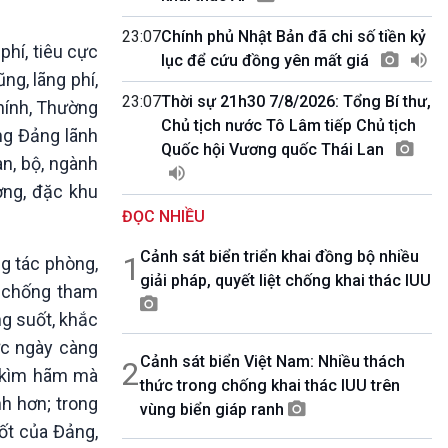
10 phút Sự kiện - Luận bàn
Câu chuyện thời sự
23:07
Chính phủ Nhật Bản đã chi số tiền kỷ
phí, tiêu cực
Dòng chảy sự kiện
lục để cứu đồng yên mất giá
g, lãng phí,
Đối thoại
23:07
Thời sự 21h30 7/8/2026: Tổng Bí thư,
Diễn đàn chủ nhật
hính, Thường
Chủ tịch nước Tô Lâm tiếp Chủ tịch
Chuyện đêm
ơng Đảng lãnh
Quốc hội Vương quốc Thái Lan
n, bộ, ngành
ờng, đặc khu
ĐỌC NHIỀU
Cảnh sát biển triển khai đồng bộ nhiều
1
ng tác phòng,
giải pháp, quyết liệt chống khai thác IUU
ừ chống tham
ng suốt, khắc
ực ngày càng
Cảnh sát biển Việt Nam: Nhiều thách
2
g kìm hãm mà
thức trong chống khai thác IUU trên
h hơn; trong
vùng biển giáp ranh
ốt của Đảng,