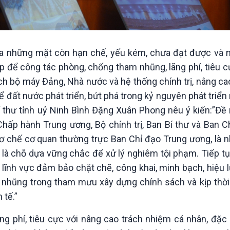
ỉ ra những mặt còn hạn chế, yếu kém, chưa đạt được và 
p để công tác phòng, chống tham nhũng, lãng phí, tiêu c
ch bộ máy Đảng, Nhà nước và hệ thống chính trị, nâng c
ể đất nước phát triển, bứt phá trong kỷ nguyên phát triể
thư tỉnh uỷ Ninh Bình Đặng Xuân Phong nêu ý kiến:”Đề n
 Chấp hành Trung ương, Bộ chính trị, Ban Bí thư và Ban 
ơ chế cơ quan thường trực Ban Chỉ đạo Trung ương, là n
, là chỗ dựa vững chắc để xử lý nghiêm tội phạm. Tiếp t
 lĩnh vực đảm bảo chặt chẽ, công khai, minh bạch, hiệu l
m nhũng trong tham mưu xây dựng chính sách và kịp thời
 tế.”
g phí, tiêu cực với nâng cao trách nhiệm cá nhân, đặc b