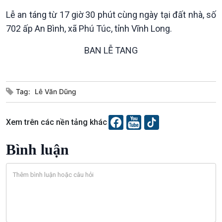
Sức sống hàng Việt
Biển đảo Việt Nam
Lễ an táng từ 17 giờ 30 phút cùng ngày tại đất nhà, số
Khởi nghiệp
Tâm tình biên giới và hải
702 ấp An Bình, xã Phú Túc, tỉnh Vĩnh Long.
Tuyên chiến với gian lận
đảo
thương mại
Tìm hiểu biển, đảo Việt
BAN LỄ TANG
Nam
Tag:
Lê Văn Dũng
Xã hội
Khoa học & Công nghệ
Xem trên các nền tảng khác
Tin Đời sống & Xã hội
Tin Khoa học & Công nghệ
360 độ Sức khỏe
Kết nối công nghệ
Bình luận
Chuyển đổi Xanh
Sống chung với biến đổi
Tài nguyên và Môi trường
khí hậu
Chuyên gia của bạn
Xã hội chuyển động
Bước chân đến trường