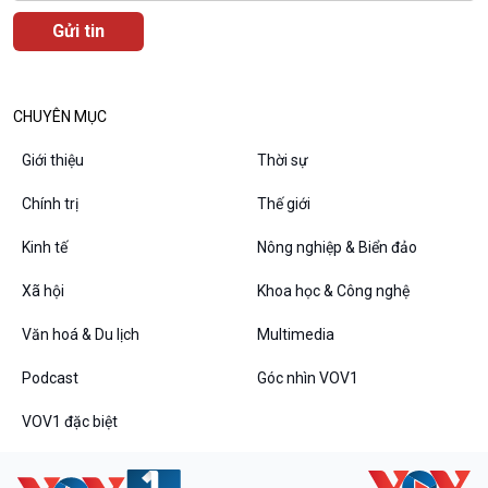
Văn hoá & Du lịch
Multimedia
Tin Văn hoá & Du lịch
Ảnh
Chát với người nổi tiếng
Video
CHUYÊN MỤC
Câu chuyện Thể thao
Infographic
E-Magazine
Giới thiệu
Thời sự
Chính trị
Thế giới
Kinh tế
Nông nghiệp & Biển đảo
Podcast
Góc nhìn VOV1
Xã hội
Khoa học & Công nghệ
Bình luận
10 phút Sự kiện - Luận bàn
Văn hoá & Du lịch
Multimedia
Câu chuyện thời sự
Dòng chảy sự kiện
Podcast
Góc nhìn VOV1
Đối thoại
VOV1 đặc biệt
Diễn đàn chủ nhật
Chuyện đêm