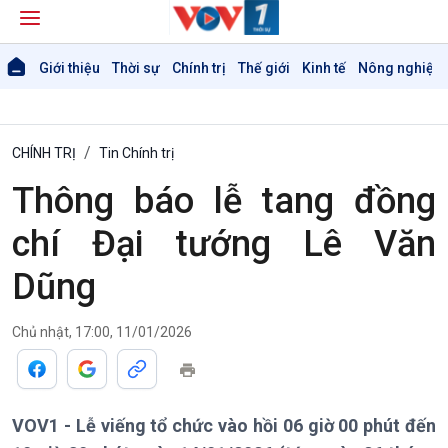
Giới thiệu
Thời sự
Chính trị
Thế giới
Kinh tế
Nông nghiệp 
CHÍNH TRỊ
Tin Chính trị
Thông báo lễ tang đồng
chí Đại tướng Lê Văn
Giới thiệu
Thời sự
Dũng
Thời sự 6h
Thời sự 12h
Chủ nhật, 17:00, 11/01/2026
Thời sự 18h
Thời sự 21h30
Bản tin
Chuyên mục
VOV1 - Lễ viếng tổ chức vào hồi 06 giờ 00 phút đến
Theo dòng Thời sự