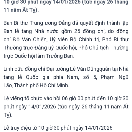
10 giờ 30 phút ngày 14/01/2026 (tức ngày 26 tháng
11 năm Ất Tỵ).
Ban Bí thư Trung ương Đảng đã quyết định thành lập
Chính trị
Thế giới
Ban lễ tang Nhà nước gồm 25 đồng chí, do đồng
Tin Chính trị
Tin thế giới
chí Đỗ Văn Chiến, Uỷ viên Bộ Chính trị, Phó Bí thư
Chính phủ với người dân
Vấn đề quốc tế
Thường trực Đảng uỷ Quốc hội, Phó Chủ tịch Thường
Quốc hội với cử tri
Hồ sơ sự kiện quốc tế
trực Quốc hội làm Trưởng Ban.
Xây dựng đảng
Thế giới & Việt Nam
Đảng trong cuộc sống
Biên cương - Một dải vững
Linh cữu đồng chí Đại tướng Lê Văn Dũngquàn tại Nhà
Nhận diện sự thật
bền
tang lễ Quốc gia phía Nam, số 5, Phạm Ngũ
Pháp luật và đời sống
Lão, Thành phố Hồ Chí Minh.
Lễ viếng tổ chức vào hồi 06 giờ 00 phút đến 10 giờ 30
phút ngày 14/01/2026 (tức ngày 26 tháng 11 năm Ất
Kinh tế
Nông nghiệp & Biển đảo
Tỵ).
Tin Kinh tế
Tin Nông nghiệp & Biển
Trước giờ mở cửa
đảo
Lễ truy điệu từ 10 giờ 30 phút ngày 14/01/2026
Dòng chảy Kinh tế
Mùa vàng