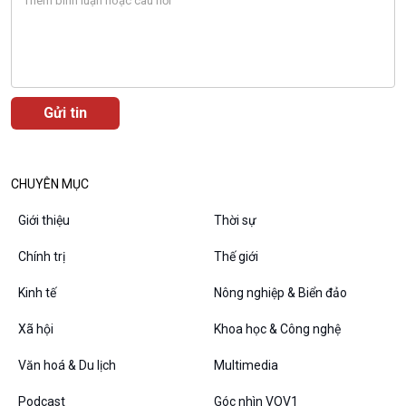
CHUYÊN MỤC
Giới thiệu
Thời sự
VOV1 đặc biệt
Chính trị
Thế giới
Thanh âm ký sự
Chân dung cuộc sống
Kinh tế
Nông nghiệp & Biển đảo
Các chương trình đặc biệt
Xã hội
Khoa học & Công nghệ
Văn hoá & Du lịch
Multimedia
Podcast
Góc nhìn VOV1