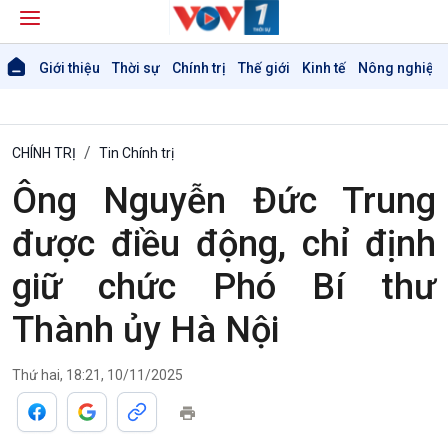
Giới thiệu
Thời sự
Chính trị
Thế giới
Kinh tế
Nông nghiệp 
CHÍNH TRỊ
Tin Chính trị
Ông Nguyễn Đức Trung
được điều động, chỉ định
giữ chức Phó Bí thư
Thành ủy Hà Nội
Thứ hai, 18:21, 10/11/2025