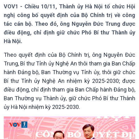
VOV1 - Chiều 10/11, Thành ủy Hà Nội tổ chức Hội
nghị công bố quyết định của Bộ Chính trị về công
tác cán bộ. Theo đó, ông Nguyễn Đức Trung được
điều động, chỉ định giữ chức Phó Bí thư Thành ủy
Hà Nội.
Giới thiệu
Thời sự
Theo quyết định của Bộ Chính trị, ông Nguyễn Đức
Thời sự 6h
Trung, Bí thư Tỉnh ủy Nghệ An thôi tham gia Ban Chấp
Thời sự 12h
hành Đảng bộ, Ban Thường vụ Tỉnh ủy, thôi giữ chức
Thời sự 18h
Bí thư Tỉnh ủy Nghệ An nhiệm kỳ 2025-2030; được
Thời sự 21h30
điều động, chỉ định tham gia Ban Chấp hành Đảng bộ,
Bản tin
Ban Thường vụ Thành ủy, giữ chức Phó Bí thư Thành
Chuyên mục
ủy Hà Nội nhiệm kỳ 2025-2030.
Theo dòng Thời sự