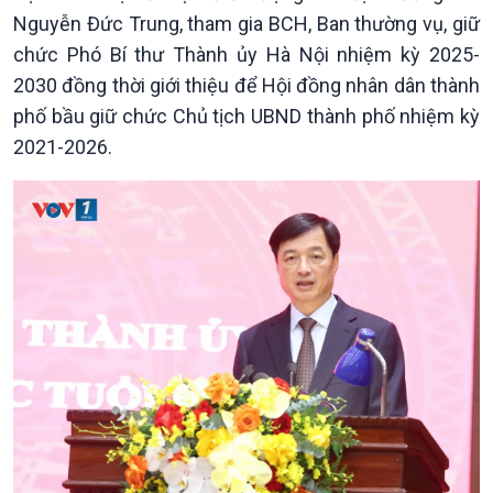
Nguyễn Đức Trung, tham gia BCH, Ban thường vụ, giữ
Đảng trong cuộc sống
Biên cương - Một dải vững
Nhận diện sự thật
bền
chức Phó Bí thư Thành ủy Hà Nội nhiệm kỳ 2025-
Pháp luật và đời sống
2030 đồng thời giới thiệu để Hội đồng nhân dân thành
phố bầu giữ chức Chủ tịch UBND thành phố nhiệm kỳ
2021-2026.