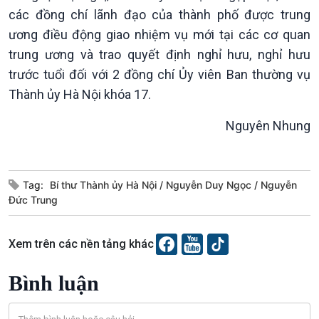
các đồng chí lãnh đạo của thành phố được trung
ương điều động giao nhiệm vụ mới tại các cơ quan
trung ương và trao quyết định nghỉ hưu, nghỉ hưu
Podcast
Góc nhìn VOV1
trước tuổi đối với 2 đồng chí Ủy viên Ban thường vụ
Bình luận
Thành ủy Hà Nội khóa 17.
10 phút Sự kiện - Luận bàn
Câu chuyện thời sự
Nguyên Nhung
Dòng chảy sự kiện
Đối thoại
Diễn đàn chủ nhật
Tag:
Bí thư Thành ủy Hà Nội
Nguyễn Duy Ngọc
Nguyễn
Chuyện đêm
Đức Trung
Xem trên các nền tảng khác
Bình luận