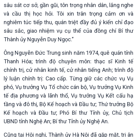
sâu sát cơ sở, gần gũi, tôn trọng nhân dân, lắng nghe
Tin Văn hoá & Du lịch
Ảnh
và cầu thị học hỏi. Tôi xin trân trọng cảm ơn và
Chát với người nổi tiếng
Video
Câu chuyện Thể thao
Infographic
nghiêm túc tiếp thu, quán triệt đầy đủ ý kiến chỉ đạo
E-Magazine
sâu sắc, giao nhiệm vụ cụ thể của đồng chí Bí thư
Thành ủy Nguyễn Duy Ngọc.”
Ông Nguyễn Đức Trung sinh năm 1974, quê quán tỉnh
Thanh Hóa; trình độ chuyên môn: thạc sĩ Kinh tế
chính trị, cử nhân kinh tế, cử nhân tiếng Anh; trình độ
lý luận chính trị: Cao cấp. Từng giữ các chức vụ Vụ
phó, Vụ trưởng Vụ Tổ chức cán bộ, Vụ trưởng Vụ Kinh
tế địa phương và lãnh thổ, Vụ trưởng Vụ Kết cấu hạ
tầng và đô thị, Bộ Kế hoạch và Đầu tư; Thứ trưởng Bộ
Kế hoạch và Đầu tư; Phó Bí thư Tỉnh ủy, Chủ tịch
UBND tỉnh Nghệ An; Bí thư Tỉnh ủy Nghệ An.
Cũng tại Hội nghị, Thành ủy Hà Nội đã gặp mặt, tri ân