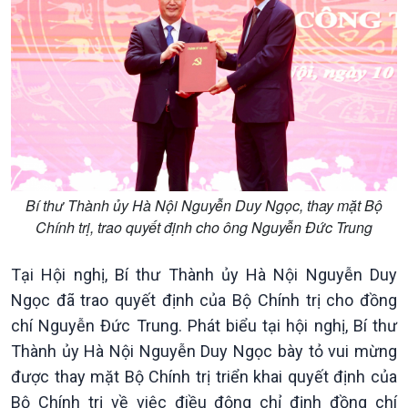
Bí thư Thành ủy Hà Nội Nguyễn Duy Ngọc, thay mặt Bộ
Chính trị, trao quyết định cho ông Nguyễn Đức Trung
Tại Hội nghị, Bí thư Thành ủy Hà Nội Nguyễn Duy
Ngọc đã trao quyết định của Bộ Chính trị cho đồng
Chính trị
Thế giới
chí Nguyễn Đức Trung. Phát biểu tại hội nghị, Bí thư
Tin Chính trị
Tin thế giới
Thành ủy Hà Nội Nguyễn Duy Ngọc bày tỏ vui mừng
Chính phủ với người dân
Vấn đề quốc tế
được thay mặt Bộ Chính trị triển khai quyết định của
Quốc hội với cử tri
Hồ sơ sự kiện quốc tế
Bộ Chính trị về việc điều động chỉ định đồng chí
Xây dựng đảng
Thế giới & Việt Nam