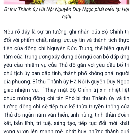
Bí thư Thành ủy Hà Nội Nguyễn Duy Ngọc phát biểu tại Hội
nghị
Kinh tế
Nông nghiệp & Biển đảo
Tin Kinh tế
Tin Nông nghiệp & Biển
Nêu rõ đây là sự tin tưởng, ghi nhận của Bộ Chính trị
Trước giờ mở cửa
đảo
đối với phẩm chất, năng lực, uy tín và thành tích thực
Dòng chảy Kinh tế
Mùa vàng
tiễn của đồng chí Nguyễn Đức Trung, thể hiện quyết
Sức sống hàng Việt
Biển đảo Việt Nam
tâm của Trung ương xây dựng đội ngũ cán bộ đáp ứng
Khởi nghiệp
Tâm tình biên giới và hải
yêu cầu nhiệm vụ của Thủ đô gắn với yêu cầu bố trí
Tuyên chiến với gian lận
đảo
thương mại
Tìm hiểu biển, đảo Việt
chủ tịch ủy ban cấp tỉnh, thành phố không phải người
Nam
địa phương. Bí thư Thành ủy Hà Nội Nguyễn Duy Ngọc
giao nhiệm vụ: “Thay mặt Bộ Chính trị xin nhiệt liệt
chúc mừng đồng chí tân Phó bí thư Thành ủy và tin
tưởng đồng chí sẽ tiếp tục kế thừa truyền thống của
Thủ đô ngàn năm văn hiến, anh hùng, tinh thần đoàn
kết, bản lĩnh, trí tuệ, sáng tạo, tiếp tục đổi mới khát
vọng vươn lên mạnh mẽ, phát huy những thành quả