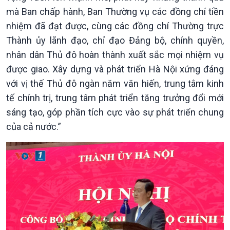
mà Ban chấp hành, Ban Thường vụ các đồng chí tiền
nhiệm đã đạt được, cùng các đồng chí Thường trực
Thành ủy lãnh đạo, chỉ đạo Đảng bộ, chính quyền,
nhân dân Thủ đô hoàn thành xuất sắc mọi nhiệm vụ
được giao. Xây dựng và phát triển Hà Nội xứng đáng
với vị thế Thủ đô ngàn năm văn hiến, trung tâm kinh
tế chính trị, trung tâm phát triển tăng trưởng đổi mới
sáng tạo, góp phần tích cực vào sự phát triển chung
của cả nước.”
Xã hội
Khoa học & Công nghệ
Tin Đời sống & Xã hội
Tin Khoa học & Công nghệ
360 độ Sức khỏe
Kết nối công nghệ
Chuyển đổi Xanh
Sống chung với biến đổi
Tài nguyên và Môi trường
khí hậu
Chuyên gia của bạn
Xã hội chuyển động
Bước chân đến trường