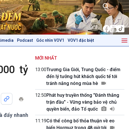
timedia
Podcast
Góc nhìn VOV1
VOV1 đặc biệt
Kinh tế
Nông nghiệp & Biển đảo
Tin Kinh tế
Tin Nông nghiệp & Biển
MỚI NHẤT
Trước giờ mở cửa
đảo
000 tỷ
13:00
Trương Gia Giới, Trung Quốc - điểm
Dòng chảy Kinh tế
Mùa vàng
đến lý tưởng hút khách quốc tế tới
Sức sống hàng Việt
Biển đảo Việt Nam
tránh nắng nóng mùa hè
Khởi nghiệp
Tâm tình biên giới và hải
Tuyên chiến với gian lận
đảo
12:50
Phát huy truyền thống "Đánh thắng
thương mại
Tìm hiểu biển, đảo Việt
trận đầu" - Vững vàng bảo vệ chủ
Nam
quyền biển, đảo Tổ quốc
và đẩy nhanh
Podcast
Góc nhìn VOV1
11:19
Có thể công bố thỏa thuận về eo
Bình luận
biển Hormuz trong 48 giờ tới