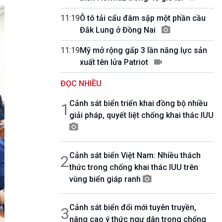
10 phút Sự kiện - Luận bàn
Câu chuyện thời sự
11:19
Ô tô tải cẩu đâm sập một phần cầu
Dòng chảy sự kiện
Đắk Lung ở Đồng Nai
Đối thoại
11:19
Mỹ mở rộng gấp 3 lần năng lực sản
Diễn đàn chủ nhật
xuất tên lửa Patriot
Chuyện đêm
ĐỌC NHIỀU
Cảnh sát biển triển khai đồng bộ nhiều
1
giải pháp, quyết liệt chống khai thác IUU
Cảnh sát biển Việt Nam: Nhiều thách
2
thức trong chống khai thác IUU trên
vùng biển giáp ranh
Cảnh sát biển đổi mới tuyên truyền,
3
nâng cao ý thức ngư dân trong chống