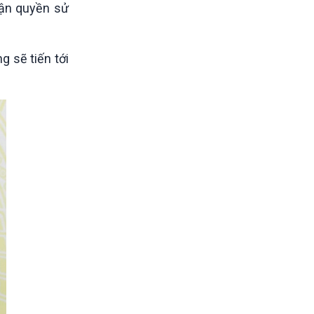
hận quyền sử
g sẽ tiến tới