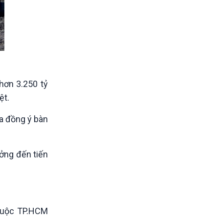
hơn 3.250 tỷ
ệt.
a đồng ý bàn
ởng đến tiến
thuộc TP.HCM