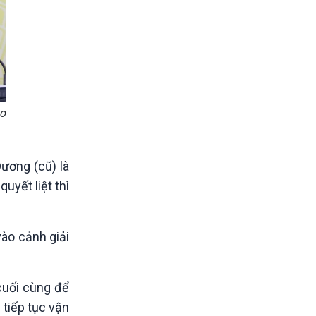
ho
ương (cũ) là
uyết liệt thì
vào cảnh giải
cuối cùng để
 tiếp tục vận