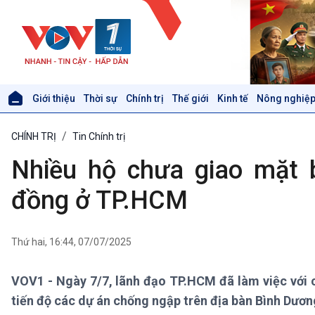
Giới thiệu
Thời sự
Chính trị
Thế giới
Kinh tế
Nông nghiệp
Giới thiệu
Thời sự
CHÍNH TRỊ
Tin Chính trị
Thời sự 6h
Thời sự 12h
Nhiều hộ chưa giao mặt 
Thời sự 18h
Thời sự 21h30
đồng ở TP.HCM
Bản tin
Chuyên mục
Theo dòng Thời sự
Thứ hai, 16:44, 07/07/2025
VOV1 - Ngày 7/7, lãnh đạo TP.HCM đã làm việc với 
Xã hội
Khoa học & Công nghệ
tiến độ các dự án chống ngập trên địa bàn Bình Dươ
Tin Đời sống & Xã hội
Tin Khoa học & Công nghệ