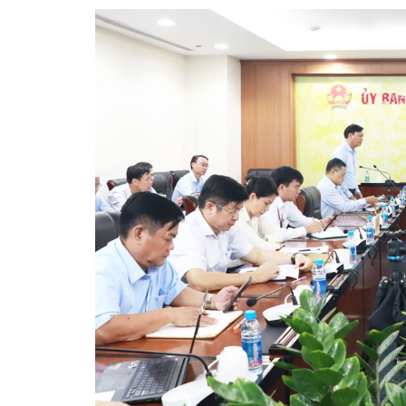
360 độ Sức khỏe
Kết nối công nghệ
Chuyển đổi Xanh
Sống chung với biến đổi
Tài nguyên và Môi trường
khí hậu
Chuyên gia của bạn
Xã hội chuyển động
Bước chân đến trường
VOV1 đặc biệt
Thanh âm ký sự
Chân dung cuộc sống
Các chương trình đặc biệt