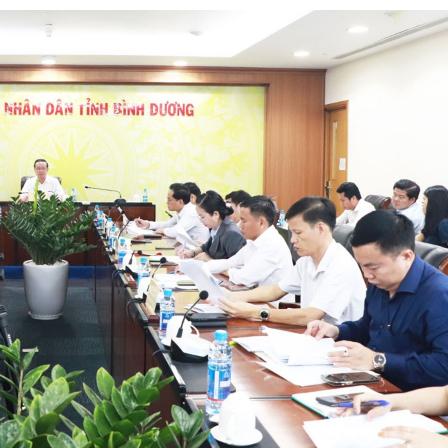
Chát với người nổi tiếng
Video
Câu chuyện Thể thao
Infographic
E-Magazine