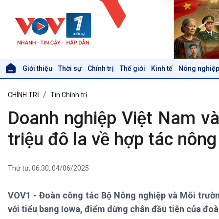
Giới thiệu
Thời sự
Chính trị
Thế giới
Kinh tế
Nông nghiệp
Giới thiệu
Thời sự
CHÍNH TRỊ
Tin Chính trị
Thời sự 6h
Thời sự 12h
Doanh nghiệp Việt Nam và 
Thời sự 18h
Thời sự 21h30
triệu đô la về hợp tác nông
Bản tin
Chuyên mục
Theo dòng Thời sự
Thứ tư, 06:30, 04/06/2025
VOV1 - Đoàn công tác Bộ Nông nghiệp và Môi trườn
Xã hội
Khoa học & Công nghệ
với tiểu bang Iowa, điểm dừng chân đầu tiên của đoà
Tin Đời sống & Xã hội
Tin Khoa học & Công nghệ