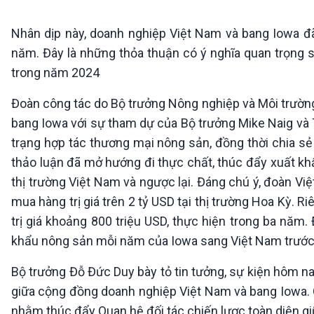
360 độ Sức khỏe
Kết nối công nghệ
Chuyển đổi Xanh
Sống chung với biến đổi
Nhân dịp này, doanh nghiệp Việt Nam và bang Iowa đã 
Tài nguyên và Môi trường
khí hậu
năm. Đây là những thỏa thuận có ý nghĩa quan trọng s
Chuyên gia của bạn
trong năm 2024
Xã hội chuyển động
Bước chân đến trường
Đoàn công tác do Bộ trưởng Nông nghiệp và Môi trường
VOV1 đặc biệt
bang Iowa với sự tham dự của Bộ trưởng Mike Naig và 
Thanh âm ký sự
trạng hợp tác thương mại nông sản, đồng thời chia sẻ
Chân dung cuộc sống
thảo luận đã mở hướng đi thực chất, thúc đẩy xuất k
Các chương trình đặc biệt
thị trường Việt Nam và ngược lại. Đáng chú ý, đoàn V
mua hàng trị giá trên 2 tỷ USD tại thị trường Hoa Kỳ. R
trị giá khoảng 800 triệu USD, thực hiện trong ba năm.
khẩu nông sản mỗi năm của Iowa sang Việt Nam trước
Bộ trưởng Đỗ Đức Duy bày tỏ tin tưởng, sự kiện hôm na
giữa cộng đồng doanh nghiệp Việt Nam và bang Iowa. 
nhằm thúc đẩy Quan hệ đối tác chiến lược toàn diện g