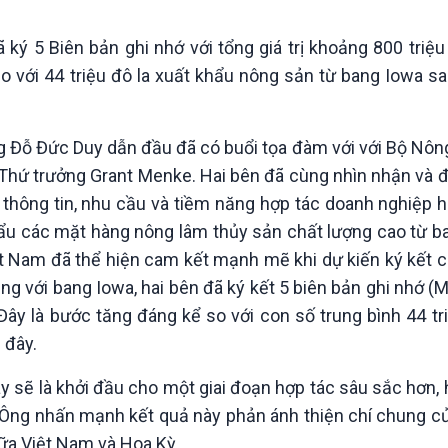
Chát với người nổi tiếng
Video
Câu chuyện Thể thao
Infographic
ký 5 Biên bản ghi nhớ với tổng giá trị khoảng 800 triệu
E-Magazine
o với 44 triệu đô la xuất khẩu nông sản từ bang Iowa s
 Đỗ Đức Duy dẫn đầu đã có buổi tọa đàm với với Bộ Nông
Thứ trưởng Grant Menke. Hai bên đã cùng nhìn nhận và đ
 thông tin, nhu cầu và tiềm năng hợp tác doanh nghiệp h
hẩu các mặt hàng nông lâm thủy sản chất lượng cao từ b
iệt Nam đã thể hiện cam kết mạnh mẽ khi dự kiến ký kết 
iêng với bang Iowa, hai bên đã ký kết 5 biên bản ghi nhớ (
 Đây là bước tăng đáng kể so với con số trung bình 44 t
 đây.
y sẽ là khởi đầu cho một giai đoạn hợp tác sâu sắc hơn,
Ông nhấn mạnh kết quả này phản ánh thiện chí chung củ
iữa Việt Nam và Hoa Kỳ.