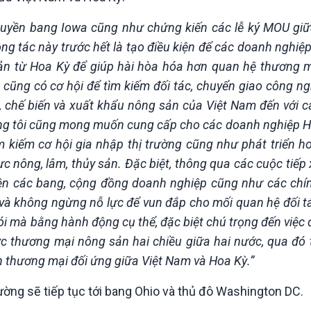
h quyền bang Iowa cũng như chứng kiến các lễ ký MOU gi
ng tác này trước hết là tạo điều kiện để các doanh nghiệ
 từ Hoa Kỳ để giúp hài hòa hóa hơn quan hệ thương 
 cũng có cơ hội để tìm kiếm đối tác, chuyển giao công n
, chế biến và xuất khẩu nông sản của Việt Nam đến với c
húng tôi cũng mong muốn cung cấp cho các doanh nghiệp H
 kiếm cơ hội gia nhập thị trường cũng như phát triển h
ực nông, lâm, thủy sản. Đặc biệt, thông qua các cuộc tiếp 
ền các bang, cộng đồng doanh nghiệp cũng như các chính
 và không ngừng nỗ lực để vun đắp cho mối quan hệ đối t
ói mà bằng hành động cụ thể, đặc biệt chú trọng đến việc 
ực thương mại nông sản hai chiều giữa hai nước, qua đó 
huận thương mại đối ứng giữa Việt Nam và Hoa Kỳ.”
ờng sẽ tiếp tục tới bang Ohio và thủ đô Washington DC.