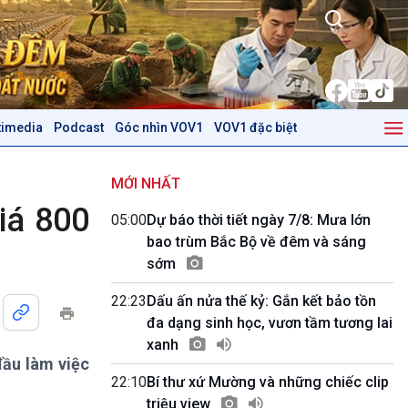
timedia
Podcast
Góc nhìn VOV1
VOV1 đặc biệt
Kinh tế
Nông nghiệp & Biển đảo
Tin Kinh tế
Tin Nông nghiệp & Biển
MỚI NHẤT
Trước giờ mở cửa
đảo
iá 800
05:00
Dự báo thời tiết ngày 7/8: Mưa lớn
Dòng chảy Kinh tế
Mùa vàng
bao trùm Bắc Bộ về đêm và sáng
Sức sống hàng Việt
Biển đảo Việt Nam
sớm
Khởi nghiệp
Tâm tình biên giới và hải
Tuyên chiến với gian lận
đảo
22:23
Dấu ấn nửa thế kỷ: Gắn kết bảo tồn
thương mại
Tìm hiểu biển, đảo Việt
đa dạng sinh học, vươn tầm tương lai
Nam
xanh
đầu làm việc
Podcast
Góc nhìn VOV1
22:10
Bí thư xứ Mường và những chiếc clip
Bình luận
triệu view