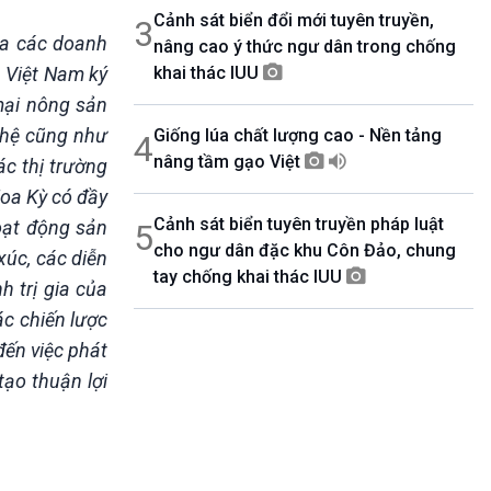
Cảnh sát biển đổi mới tuyên truyền,
3
ữa các doanh
nâng cao ý thức ngư dân trong chống
p Việt Nam ký
khai thác IUU
mại nông sản
ghệ cũng như
Giống lúa chất lượng cao - Nền tảng
4
nâng tầm gạo Việt
ác thị trường
oa Kỳ có đầy
Cảnh sát biển tuyên truyền pháp luật
oạt động sản
5
cho ngư dân đặc khu Côn Đảo, chung
xúc, các diễn
tay chống khai thác IUU
 trị gia của
ác chiến lược
đến việc phát
tạo thuận lợi