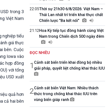
10 phút Sự kiện - Luận bàn
Câu chuyện thời sự
22:05
Thời sự 21h30 6/8/2026: Việt Nam –
 USD trong 3
Dòng chảy sự kiện
Thái Lan nhất trí triển khai thực chất
ang Việt Nam
Đối thoại
Chiến lược "Ba kết nối"
Diễn đàn chủ nhật
21:12
Hoa Kỳ tiếp tục đồng hành cùng Việt
Chuyện đêm
 nghiệp tiểu
Nam trong Chiến dịch 500 ngày đêm
ánh giá thực
ai bên. Cuộc
ĐỌC NHIỀU
ang Iowa vào
Cảnh sát biển triển khai đồng bộ nhiều
các hợp đồng
1
giải pháp, quyết liệt chống khai thác IUU
MOU) với tổng
riệu USD xuất
Cảnh sát biển Việt Nam: Nhiều thách
2
thức trong chống khai thác IUU trên
 hiệu quả hơn
vùng biển giáp ranh
a cả hai bên