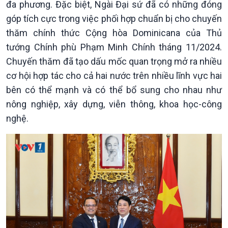
đa phương. Đặc biệt, Ngài Đại sứ đã có những đóng
góp tích cực trong việc phối hợp chuẩn bị cho chuyến
thăm chính thức Cộng hòa Dominicana của Thủ
tướng Chính phù Phạm Minh Chính tháng 11/2024.
Chuyến thăm đã tạo dấu mốc quan trọng mở ra nhiều
cơ hội hợp tác cho cả hai nước trên nhiều lĩnh vực hai
bên có thể mạnh và có thể bổ sung cho nhau như
nông nghiệp, xây dựng, viễn thông, khoa học-công
nghệ.
Chính trị
Thế giới
Tin Chính trị
Tin thế giới
Chính phủ với người dân
Vấn đề quốc tế
Quốc hội với cử tri
Hồ sơ sự kiện quốc tế
Xây dựng đảng
Thế giới & Việt Nam