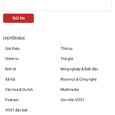
CHUYÊN MỤC
Giới thiệu
Thời sự
VOV1 đặc biệt
Chính trị
Thế giới
Thanh âm ký sự
Chân dung cuộc sống
Kinh tế
Nông nghiệp & Biển đảo
Các chương trình đặc biệt
Xã hội
Khoa học & Công nghệ
Văn hoá & Du lịch
Multimedia
Podcast
Góc nhìn VOV1
VOV1 đặc biệt