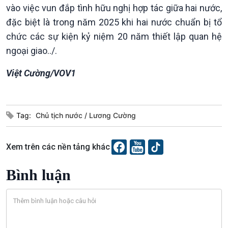
vào việc vun đắp tình hữu nghị hợp tác giữa hai nước,
đặc biệt là trong năm 2025 khi hai nước chuẩn bị tổ
Podcast
Góc nhìn VOV1
chức các sự kiện kỷ niệm 20 năm thiết lập quan hệ
Bình luận
ngoại giao../.
10 phút Sự kiện - Luận bàn
Câu chuyện thời sự
Việt Cường/VOV1
Dòng chảy sự kiện
Đối thoại
Diễn đàn chủ nhật
Chuyện đêm
Tag:
Chủ tịch nước
Lương Cường
Xem trên các nền tảng khác
Bình luận