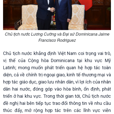
Đảng trong cuộc sống
Biên cương - Một dải vững
Nhận diện sự thật
bền
Pháp luật và đời sống
Chủ tịch nước Lương Cường và Đại sứ Dominicana Jaime
Francisco Rodriguez
Chủ tịch nước khẳng định Việt Nam coi trọng vai trò,
vị thế của Cộng hòa Dominicana tại khu vực Mỹ
Latinh; mong muốn phát triển quan hệ hợp tác toàn
diện, cả về chính trị-ngoại giao, kinh tế-thương mại và
hợp tác giáo dục, giao lưu nhân dân, vì lợi ích của nhân
dân hai nước, đóng góp vào hòa bình, ổn định, phát
triển ở hai khu vực. Trong thời gian tới, Chủ tịch nước
đề nghị hai bên tiếp tục trao đổi thông tin về nhu cầu
thúc đẩy, mở rộng hợp tác trên các lĩnh vực viễn