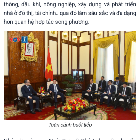
thông, dầu khí, nông nghiệp, xây dựng và phát triển
nhà ở đô thị, tài chính.. qua đó làm sâu sắc và đa dạng
Kinh tế
Nông nghiệp & Biển đảo
hơn quan hệ hợp tác song phương.
Tin Kinh tế
Tin Nông nghiệp & Biển
Trước giờ mở cửa
đảo
Dòng chảy Kinh tế
Mùa vàng
Sức sống hàng Việt
Biển đảo Việt Nam
Khởi nghiệp
Tâm tình biên giới và hải
Tuyên chiến với gian lận
đảo
thương mại
Tìm hiểu biển, đảo Việt
Nam
Toàn cảnh buổi tiếp