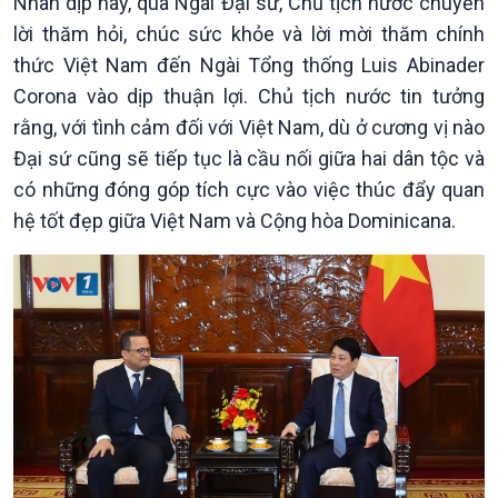
Nhân dịp này, qua Ngài Đại sứ, Chủ tịch nước chuyển
lời thăm hỏi, chúc sức khỏe và lời mời thăm chính
thức Việt Nam đến Ngài Tổng thống Luis Abinader
Corona vào dịp thuận lợi. Chủ tịch nước tin tưởng
rằng, với tình cảm đối với Việt Nam, dù ở cương vị nào
Đại sứ cũng sẽ tiếp tục là cầu nối giữa hai dân tộc và
có những đóng góp tích cực vào việc thúc đẩy quan
hệ tốt đẹp giữa Việt Nam và Cộng hòa Dominicana.
Xã hội
Khoa học & Công nghệ
Tin Đời sống & Xã hội
Tin Khoa học & Công nghệ
360 độ Sức khỏe
Kết nối công nghệ
Chuyển đổi Xanh
Sống chung với biến đổi
Tài nguyên và Môi trường
khí hậu
Chuyên gia của bạn
Xã hội chuyển động
Bước chân đến trường