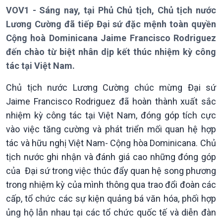
VOV1 - Sáng nay, tại Phủ Chủ tịch, Chủ tịch nước
Lương Cường đã tiếp Đại sứ đặc mệnh toàn quyền
Cộng hoà Dominicana Jaime Francisco Rodriguez
đến chào từ biệt nhân dịp kết thúc nhiệm kỳ công
tác tại Việt Nam.
Giới thiệu
Thời sự
Chủ tịch nước Lương Cường chúc mừng Đại sứ
Thời sự 6h
Jaime Francisco Rodriguez đã hoàn thành xuất sắc
Thời sự 12h
nhiệm kỳ công tác tại Việt Nam, đóng góp tích cực
Thời sự 18h
vào việc tăng cường và phát triển mối quan hệ hợp
Thời sự 21h30
tác và hữu nghị Việt Nam- Cộng hòa Dominicana. Chủ
Bản tin
Chuyên mục
tịch nước ghi nhận và đánh giá cao những đóng góp
Theo dòng Thời sự
của Đại sứ trong việc thúc đẩy quan hệ song phương
trong nhiệm kỳ của mình thông qua trao đổi đoàn các
cấp, tổ chức các sự kiện quảng bá văn hóa, phối hợp
ủng hộ lẫn nhau tại các tổ chức quốc tế và diễn đàn