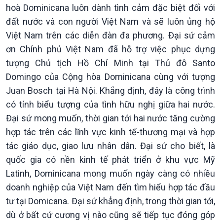
Chát với người nổi tiếng
Video
hoà Dominicana luôn dành tình cảm đặc biệt đối với
Câu chuyện Thể thao
Infographic
đất nước và con người Việt Nam và sẽ luôn ủng hộ
E-Magazine
Việt Nam trên các diễn đàn đa phương. Đại sứ cảm
ơn Chính phủ Việt Nam đã hỗ trợ việc phục dựng
tượng Chủ tịch Hồ Chí Minh tại Thủ đô Santo
Domingo của Cộng hòa Dominicana cùng với tượng
Juan Bosch tại Hà Nội. Khẳng định, đây là công trình
có tính biểu tượng của tình hữu nghị giữa hai nước.
Đại sứ mong muốn, thời gian tới hai nước tăng cường
hợp tác trên các lĩnh vực kinh tế-thương mại và hợp
tác giáo dục, giao lưu nhân dân. Đại sứ cho biết, là
quốc gia có nền kinh tế phát triển ở khu vực Mỹ
Latinh, Dominicana mong muốn ngày càng có nhiều
doanh nghiệp của Việt Nam đến tìm hiểu hợp tác đầu
tư tại Domicana. Đại sứ khẳng định, trong thời gian tới,
dù ở bất cứ cương vị nào cũng sẽ tiếp tục đóng góp