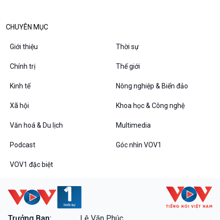
CHUYÊN MỤC
Podcast
Góc nhìn VOV1
Giới thiệu
Thời sự
Bình luận
Chính trị
Thế giới
10 phút Sự kiện - Luận bàn
Câu chuyện thời sự
Kinh tế
Nông nghiệp & Biển đảo
Dòng chảy sự kiện
Xã hội
Khoa học & Công nghệ
Đối thoại
Diễn đàn chủ nhật
Văn hoá & Du lịch
Multimedia
Chuyện đêm
Podcast
Góc nhìn VOV1
VOV1 đặc biệt
VOV1 đặc biệt
Thanh âm ký sự
Trưởng Ban:
Lê Văn Phúc.