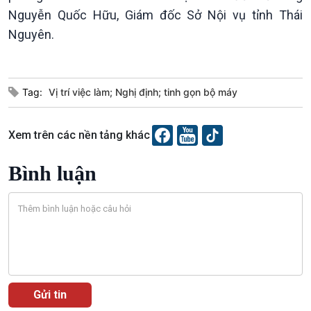
Nguyễn Quốc Hữu, Giám đốc Sở Nội vụ tỉnh Thái
360 độ Sức khỏe
Kết nối công nghệ
Chuyển đổi Xanh
Sống chung với biến đổi
Nguyên.
Tài nguyên và Môi trường
khí hậu
Chuyên gia của bạn
Xã hội chuyển động
Tag:
Vị trí việc làm; Nghị định; tinh gọn bộ máy
Bước chân đến trường
Xem trên các nền tảng khác
Bình luận
Văn hoá & Du lịch
Multimedia
Tin Văn hoá & Du lịch
Ảnh
Chát với người nổi tiếng
Video
Câu chuyện Thể thao
Infographic
E-Magazine