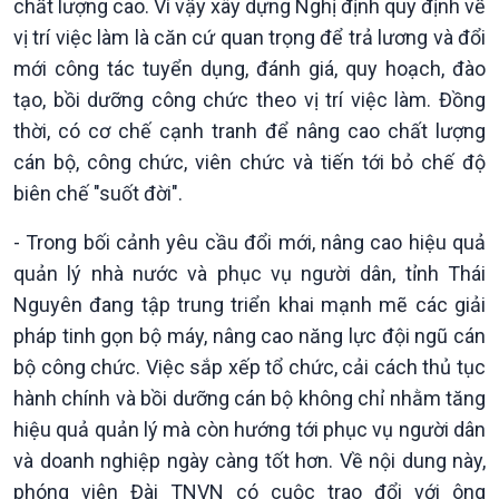
chất lượng cao. Vì vậy xây dựng Nghị định quy định về
vị trí việc làm là căn cứ quan trọng để trả lương và đổi
mới công tác tuyển dụng, đánh giá, quy hoạch, đào
Kinh tế
Nông nghiệp & Biển đảo
tạo, bồi dưỡng công chức theo vị trí việc làm. Đồng
Tin Kinh tế
Tin Nông nghiệp & Biển
thời, có cơ chế cạnh tranh để nâng cao chất lượng
Trước giờ mở cửa
đảo
cán bộ, công chức, viên chức và tiến tới bỏ chế độ
Dòng chảy Kinh tế
Mùa vàng
Sức sống hàng Việt
Biển đảo Việt Nam
biên chế "suốt đời".
Khởi nghiệp
Tâm tình biên giới và hải
- Trong bối cảnh yêu cầu đổi mới, nâng cao hiệu quả
Tuyên chiến với gian lận
đảo
thương mại
Tìm hiểu biển, đảo Việt
quản lý nhà nước và phục vụ người dân, tỉnh Thái
Nam
Nguyên đang tập trung triển khai mạnh mẽ các giải
pháp tinh gọn bộ máy, nâng cao năng lực đội ngũ cán
bộ công chức. Việc sắp xếp tổ chức, cải cách thủ tục
hành chính và bồi dưỡng cán bộ không chỉ nhằm tăng
hiệu quả quản lý mà còn hướng tới phục vụ người dân
và doanh nghiệp ngày càng tốt hơn. Về nội dung này,
Xã hội
Khoa học & Công nghệ
phóng viên Đài TNVN có cuộc trao đổi với ông
Tin Đời sống & Xã hội
Tin Khoa học & Công nghệ