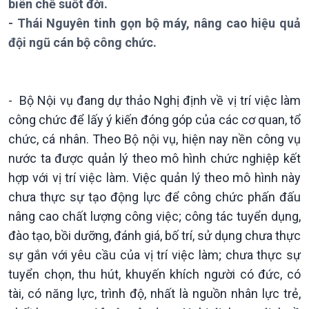
biên chế suốt đời.
Chuyên mục
- Thái Nguyên tinh gọn bộ máy, nâng cao hiệu quả
Theo dòng Thời sự
đội ngũ cán bộ công chức.
- Bộ Nội vụ đang dự thảo Nghị định về vị trí việc làm
công chức để lấy ý kiến đóng góp của các cơ quan, tổ
Chính trị
Thế giới
chức, cá nhân. Theo Bộ nội vụ, hiện nay nền công vụ
Tin Chính trị
Tin thế giới
nước ta được quản lý theo mô hình chức nghiệp kết
Chính phủ với người dân
Vấn đề quốc tế
hợp với vị trí việc làm. Việc quản lý theo mô hình này
Quốc hội với cử tri
Hồ sơ sự kiện quốc tế
chưa thực sự tạo động lực để công chức phấn đấu
Xây dựng đảng
Thế giới & Việt Nam
nâng cao chất lượng công việc; công tác tuyển dụng,
Đảng trong cuộc sống
Biên cương - Một dải vững
đào tạo, bồi dưỡng, đánh giá, bố trí, sử dụng chưa thực
Nhận diện sự thật
bền
sự gắn với yêu cầu của vị trí việc làm; chưa thực sự
Pháp luật và đời sống
tuyển chọn, thu hút, khuyến khích người có đức, có
tài, có năng lực, trình độ, nhất là nguồn nhân lực trẻ,