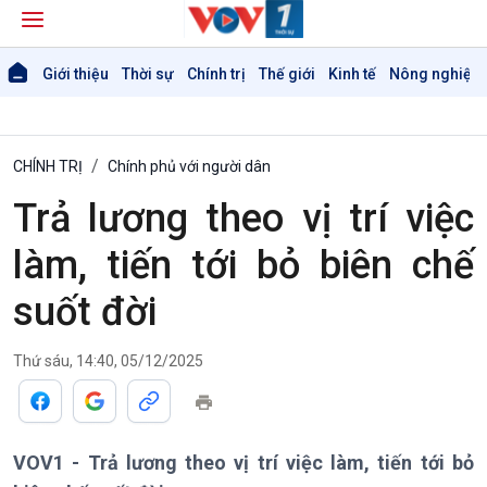
Giới thiệu
Thời sự
Chính trị
Thế giới
Kinh tế
Nông nghiệp 
CHÍNH TRỊ
Chính phủ với người dân
Trả lương theo vị trí việc
làm, tiến tới bỏ biên chế
suốt đời
Giới thiệu
Thời sự
Thứ sáu, 14:40, 05/12/2025
Thời sự 6h
Thời sự 12h
Thời sự 18h
Thời sự 21h30
VOV1 - Trả lương theo vị trí việc làm, tiến tới bỏ
Bản tin