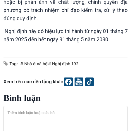
hoặc bị phản ánh về chất lượng, chính quyền địa
Văn hoá & Du lịch
Multimedia
phương có trách nhiệm chỉ đạo kiểm tra, xử lý theo
Tin Văn hoá & Du lịch
Ảnh
Chát với người nổi tiếng
Video
đúng quy định.
Câu chuyện Thể thao
Infographic
Nghị định này có hiệu lực thi hành từ ngày 01 tháng 7
E-Magazine
năm 2025 đến hết ngày 31 tháng 5 năm 2030.
Tag:
# Nhà ở xã hội# Nghị định 192
Xem trên các nền tảng khác
Bình luận
Podcast
Góc nhìn VOV1
Bình luận
10 phút Sự kiện - Luận bàn