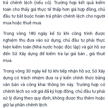
trả chênh lệch (nếu có). Trường hợp kết quả kiểm
Tin Kinh tế
Tin Nông nghiệp & Biển
toán cho thấy giá thực tế thấp hơn giá hợp đồng, chủ
Trước giờ mở cửa
đảo
đầu tư bắt buộc hoàn trả phần chênh lệch cho người
Dòng chảy Kinh tế
Mùa vàng
Sức sống hàng Việt
Biển đảo Việt Nam
mua hoặc thuê mua.
Khởi nghiệp
Tâm tình biên giới và hải
Trong vòng 180 ngày kể từ khi công trình được
Tuyên chiến với gian lận
đảo
thương mại
Tìm hiểu biển, đảo Việt
nghiệm thu đưa vào sử dụng, chủ đầu tư phải thực
Nam
hiện kiểm toán (Nhà nước hoặc độc lập) và gửi hồ sơ
đến Sở Xây dựng để kiểm tra lại giá bán , giá thuê
mua.
Trong vòng 30 ngày kể từ khi tiếp nhận hồ sơ, Sở Xây
dựng có trách nhiệm đưa ra ý kiến chính thức bằng
văn bản và công khai thông tin này. Trường hợp có
chênh lệch so với giá đã ký hợp đồng, chủ đầu tư phải
xử lý đúng theo quy định, không được thu thêm hoặc
giữ lại phần chênh lệch.