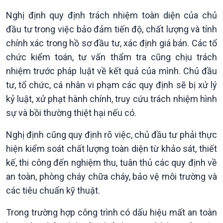
Xã hội
Khoa học & Công nghệ
Nghị định quy định trách nhiệm toàn diện của chủ
Tin Đời sống & Xã hội
Tin Khoa học & Công nghệ
đầu tư trong việc bảo đảm tiến độ, chất lượng và tính
360 độ Sức khỏe
Kết nối công nghệ
chính xác trong hồ sơ đầu tư, xác định giá bán. Các tổ
Chuyển đổi Xanh
Sống chung với biến đổi
Tài nguyên và Môi trường
khí hậu
chức kiểm toán, tư vấn thẩm tra cũng chịu trách
Chuyên gia của bạn
nhiệm trước pháp luật về kết quả của mình. Chủ đầu
Xã hội chuyển động
tư, tổ chức, cá nhân vi phạm các quy định sẽ bị xử lý
Bước chân đến trường
kỷ luật, xử phạt hành chính, truy cứu trách nhiệm hình
sự và bồi thường thiệt hại nếu có.
Nghị định cũng quy định rõ việc, chủ đầu tư phải thực
hiện kiểm soát chất lượng toàn diện từ khảo sát, thiết
kế, thi công đến nghiệm thu, tuân thủ các quy định về
an toàn, phòng cháy chữa cháy, bảo vệ môi trường và
các tiêu chuẩn kỹ thuật.
Trong trường hợp công trình có dấu hiệu mất an toàn