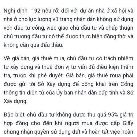
Tin Chính trị
Tin thế giới
Nghị định 192 nêu rõ: đối với dự án nhà ở xã hội và
Chính phủ với người dân
Vấn đề quốc tế
nhà ở cho lực lượng vũ trang nhân dân không sử dụng
Quốc hội với cử tri
Hồ sơ sự kiện quốc tế
vốn đầu tư công, việc giao chủ đầu tư và chấp thuận
Xây dựng đảng
Thế giới & Việt Nam
chủ trương đầu tư có thể được thực hiện đồng thời và
Đảng trong cuộc sống
Biên cương - Một dải vững
Nhận diện sự thật
bền
không cần qua đấu thầu.
Pháp luật và đời sống
Về giá bán, giá thuê mua, chủ đầu tư có trách nhiệm
tự xây dựng và thuê đơn vị tư vấn đủ điều kiện thẩm
tra, trước khi phê duyệt. Giá bán, giá thuê mua phải
được gửi tới Sở Xây dựng để công khai trên Cổng
thông tin điện tử của Ủy ban nhân dân cấp tỉnh và Sở
Xây dựng.
Đặc biệt, chủ đầu tư không được thu quá 95% giá trị
hợp đồng cho đến khi người mua được cấp Giấy
chứng nhận quyền sử dụng đất và hoàn tất việc hoàn
Kinh tế
Nông nghiệp & Biển đảo