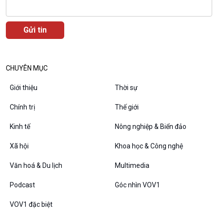
Câu chuyện thời sự
Dòng chảy sự kiện
Đối thoại
Diễn đàn chủ nhật
Chuyện đêm
CHUYÊN MỤC
Giới thiệu
Thời sự
Chính trị
Thế giới
Kinh tế
Nông nghiệp & Biển đảo
Xã hội
Khoa học & Công nghệ
Văn hoá & Du lịch
Multimedia
VOV1 đặc biệt
Podcast
Góc nhìn VOV1
Thanh âm ký sự
VOV1 đặc biệt
Chân dung cuộc sống