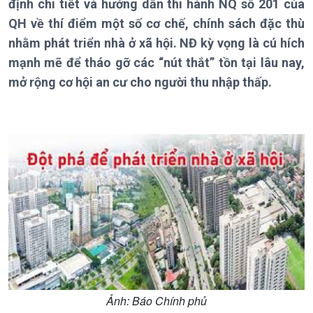
định chi tiết và hướng dẫn thi hành NQ số 201 của
Thời sự 6h
QH về thí điểm một số cơ chế, chính sách đặc thù
Thời sự 12h
nhằm phát triển nhà ở xã hội. NĐ kỳ vọng là cú hích
Thời sự 18h
mạnh mẽ để tháo gỡ các “nút thắt” tồn tại lâu nay,
Thời sự 21h30
mở rộng cơ hội an cư cho người thu nhập thấp.
Bản tin
Chuyên mục
Theo dòng Thời sự
Ảnh: Báo Chính phủ
Chính trị
Thế giới