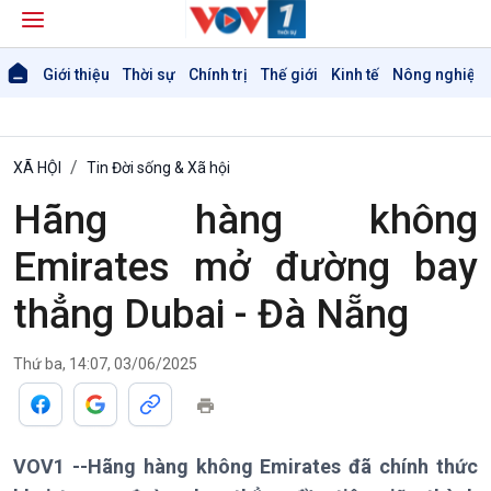
Giới thiệu
Thời sự
Chính trị
Thế giới
Kinh tế
Nông nghiệp 
XÃ HỘI
Tin Đời sống & Xã hội
Hãng hàng không
Emirates mở đường bay
thẳng Dubai - Đà Nẵng
Thứ ba, 14:07, 03/06/2025
VOV1 --Hãng hàng không Emirates đã chính thức