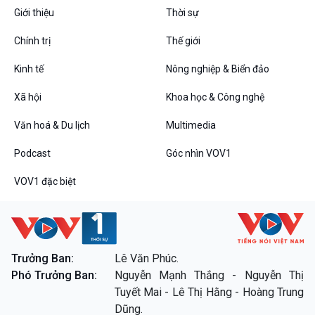
Giới thiệu
Thời sự
Chính trị
Thế giới
Kinh tế
Nông nghiệp & Biển đảo
Xã hội
Khoa học & Công nghệ
Văn hoá & Du lịch
Multimedia
VOV1 đặc biệt
Thanh âm ký sự
Podcast
Góc nhìn VOV1
Chân dung cuộc sống
Các chương trình đặc biệt
VOV1 đặc biệt
Trưởng Ban:
Lê Văn Phúc.
Phó Trưởng Ban:
Nguyễn Mạnh Thắng - Nguyễn Thị
Tuyết Mai - Lê Thị Hằng - Hoàng Trung
Dũng.