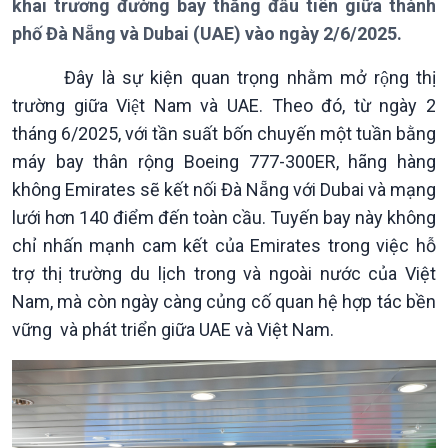
khai trương đường bay thẳng đầu tiên giữa thành
Giới thiệu
Thời sự
phố Đà Nẵng và Dubai (UAE) vào ngày 2/6/2025.
Thời sự 6h
Đây là sự kiện quan trọng nhằm mở rộng thị
Thời sự 12h
trường giữa Việt Nam và UAE. Theo đó, từ ngày 2
Thời sự 18h
tháng 6/2025, với tần suất bốn chuyến một tuần bằng
Thời sự 21h30
Bản tin
máy bay thân rộng Boeing 777-300ER, hãng hàng
Chuyên mục
không Emirates sẽ kết nối Đà Nẵng với Dubai và mạng
Theo dòng Thời sự
lưới hơn 140 điểm đến toàn cầu. Tuyến bay này không
chỉ nhấn mạnh cam kết của Emirates trong việc hỗ
trợ thị trường du lịch trong và ngoài nước của Việt
Nam, mà còn ngày càng củng cố quan hệ hợp tác bền
vững và phát triển giữa UAE và Việt Nam.