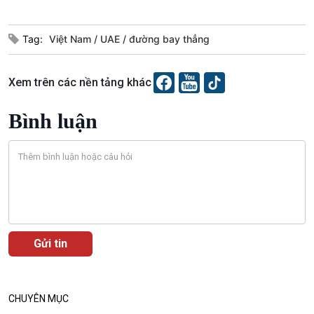
Tag:
Việt Nam
UAE
đường bay thẳng
Xem trên các nền tảng khác
Podcast
Góc nhìn VOV1
Bình luận
Bình luận
10 phút Sự kiện - Luận bàn
Câu chuyện thời sự
Dòng chảy sự kiện
Đối thoại
Diễn đàn chủ nhật
Chuyện đêm
CHUYÊN MỤC