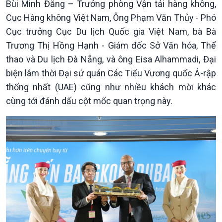
Bùi Minh Đăng – Trưởng phòng Vận tải hàng không,
Cục Hàng không Việt Nam, Ông Phạm Văn Thủy - Phó
Cục trưởng Cục Du lịch Quốc gia Việt Nam, bà Bà
Trương Thị Hồng Hạnh - Giám đốc Sở Văn hóa, Thể
thao và Du lịch Đà Nẵng, và ông Eisa Alhammadi, Đại
biện lâm thời Đại sứ quán Các Tiểu Vương quốc Ả-rập
Xã hội
Khoa học & Công nghệ
thống nhất (UAE) cũng như nhiều khách mời khác
Tin Đời sống & Xã hội
Tin Khoa học & Công nghệ
cùng tới đánh dấu cột mốc quan trọng này.
360 độ Sức khỏe
Kết nối công nghệ
Chuyển đổi Xanh
Sống chung với biến đổi
Tài nguyên và Môi trường
khí hậu
Chuyên gia của bạn
Xã hội chuyển động
Bước chân đến trường