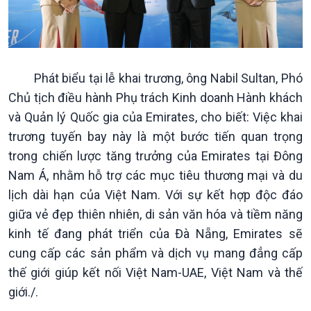
Phát biểu tại lễ khai trương, ông Nabil Sultan, Phó
Chủ tịch điều hành Phụ trách Kinh doanh Hành khách
và Quản lý Quốc gia của Emirates, cho biết: Việc khai
Văn hoá & Du lịch
Multimedia
trương tuyến bay này là một bước tiến quan trọng
Tin Văn hoá & Du lịch
Ảnh
trong chiến lược tăng trưởng của Emirates tại Đông
Chát với người nổi tiếng
Video
Nam Á, nhằm hỗ trợ các mục tiêu thương mại và du
Câu chuyện Thể thao
Infographic
lịch dài hạn của Việt Nam. Với sự kết hợp độc đáo
E-Magazine
giữa vẻ đẹp thiên nhiên, di sản văn hóa và tiềm năng
kinh tế đang phát triển của Đà Nẵng, Emirates sẽ
cung cấp các sản phẩm và dịch vụ mang đẳng cấp
thế giới giúp kết nối Việt Nam-UAE, Việt Nam và thế
giới./.