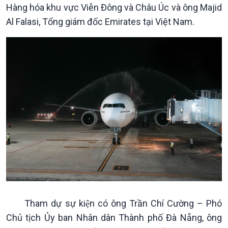
Hàng hóa khu vực Viễn Đông và Châu Úc và ông Majid
Al Falasi, Tổng giám đốc Emirates tại Việt Nam.
Kinh tế
Nông nghiệp & Biển đảo
Tin Kinh tế
Tin Nông nghiệp & Biển
Trước giờ mở cửa
đảo
Dòng chảy Kinh tế
Mùa vàng
Sức sống hàng Việt
Biển đảo Việt Nam
Khởi nghiệp
Tâm tình biên giới và hải
Tuyên chiến với gian lận
đảo
thương mại
Tìm hiểu biển, đảo Việt
Nam
Tham dự sự kiện có ông Trần Chí Cường – Phó
Chủ tịch Ủy ban Nhân dân Thành phố Đà Nẵng, ông