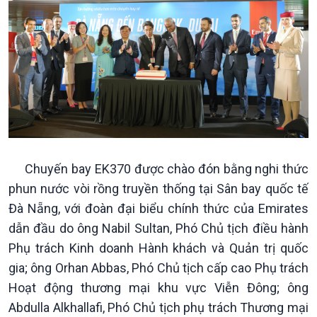
Chính trị
Thế giới
Tin Chính trị
Tin thế giới
Chính phủ với người dân
Vấn đề quốc tế
Quốc hội với cử tri
Hồ sơ sự kiện quốc tế
Xây dựng đảng
Thế giới & Việt Nam
Đảng trong cuộc sống
Biên cương - Một dải vững
Nhận diện sự thật
bền
Chuyến bay EK370 được chào đón bằng nghi thức
Pháp luật và đời sống
phun nước vòi rồng truyền thống tại Sân bay quốc tế
Đà Nẵng, với đoàn đại biểu chính thức của Emirates
dẫn đầu do ông Nabil Sultan, Phó Chủ tịch điều hành
Phụ trách Kinh doanh Hành khách và Quản trị quốc
gia; ông Orhan Abbas, Phó Chủ tịch cấp cao Phụ trách
Hoạt động thương mại khu vực Viễn Đông; ông
Abdulla Alkhallafi, Phó Chủ tịch phụ trách Thương mại