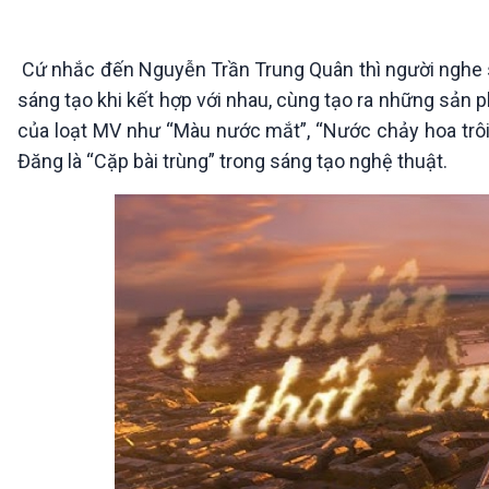
360 độ Sức khỏe
Kết nối công nghệ
Chuyển đổi Xanh
Sống chung với biến đổi
Tài nguyên và Môi trường
khí hậu
Cứ nhắc đến Nguyễn Trần Trung Quân thì người nghe s
Chuyên gia của bạn
sáng tạo khi kết hợp với nhau, cùng tạo ra những sản
Xã hội chuyển động
của loạt MV như “Màu nước mắt”, “Nước chảy hoa trôi”
Bước chân đến trường
Đăng là “Cặp bài trùng” trong sáng tạo nghệ thuật.
VOV1 đặc biệt
Thanh âm ký sự
Chân dung cuộc sống
Các chương trình đặc biệt