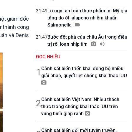
10 phút Sự kiện - Luận bàn
Câu chuyện thời sự
21:49
Lo ngại an toàn thực phẩm tại Mỹ gia
Dòng chảy sự kiện
tăng do ớt jalapeno nhiễm khuẩn
một giám đốc
Đối thoại
Salmonella
ừ thành công
Diễn đàn chủ nhật
uân và Denis
21:47
Bước đột phá của châu Âu trong điều
Chuyện đêm
trị rối loạn nhịp tim
ĐỌC NHIỀU
Cảnh sát biển triển khai đồng bộ nhiều
1
giải pháp, quyết liệt chống khai thác IUU
Cảnh sát biển Việt Nam: Nhiều thách
2
thức trong chống khai thác IUU trên
vùng biển giáp ranh
Cảnh sát biển đổi mới tuyên truyền,