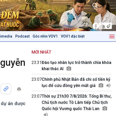
timedia
Podcast
Góc nhìn VOV1
VOV1 đặc biệt
Kinh tế
Nông nghiệp & Biển đảo
Tin Kinh tế
Tin Nông nghiệp & Biển
MỚI NHẤT
Trước giờ mở cửa
đảo
Nguyễn
23:31
Đào tạo nhân lực trở thành chìa khóa
Dòng chảy Kinh tế
Mùa vàng
khai thác AI
Sức sống hàng Việt
Biển đảo Việt Nam
Khởi nghiệp
Tâm tình biên giới và hải
23:07
Chính phủ Nhật Bản đã chi số tiền kỷ
Tuyên chiến với gian lận
đảo
lục để cứu đồng yên mất giá
thương mại
Tìm hiểu biển, đảo Việt
Nam
23:07
Thời sự 21h30 7/8/2026: Tổng Bí thư,
Chủ tịch nước Tô Lâm tiếp Chủ tịch
 dự án được
Podcast
Góc nhìn VOV1
Quốc hội Vương quốc Thái Lan
Bình luận