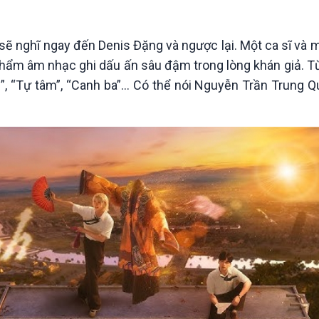
Chát với người nổi tiếng
Video
Câu chuyện Thể thao
Infographic
E-Magazine
ẽ nghĩ ngay đến Denis Đặng và ngược lại. Một ca sĩ và 
 phẩm âm nhạc ghi dấu ấn sâu đậm trong lòng khán giả. T
, “Tự tâm”, “Canh ba”... Có thể nói Nguyễn Trần Trung Q