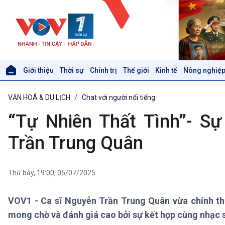
Giới thiệu
Thời sự
Chính trị
Thế giới
Kinh tế
Nông nghiệp
Giới thiệu
Thời sự
VĂN HOÁ & DU LỊCH
Chat với người nổi tiếng
Thời sự 6h
Thời sự 12h
“Tự Nhiên Thất Tình”- Sự
Thời sự 18h
Thời sự 21h30
Trần Trung Quân
Bản tin
Chuyên mục
Theo dòng Thời sự
Thứ bảy, 19:00, 05/07/2025
VOV1 - Ca sĩ Nguyễn Trần Trung Quân vừa chính t
Xã hội
Khoa học & Công nghệ
mong chờ và đánh giá cao bởi sự kết hợp cùng nhạc
Tin Đời sống & Xã hội
Tin Khoa học & Công nghệ