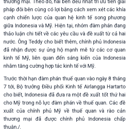
thương mại. Theo đó, hai bên đều nhất trí ưu tiên giải
360 độ Sức khỏe
Kết nối công nghệ
pháp đôi bên cùng có lợi bằng cách xem xét các khía
Chuyển đổi Xanh
Sống chung với biến đổi
cạnh chiến lược của quan hệ kinh tế song phương
Tài nguyên và Môi trường
khí hậu
Chuyên gia của bạn
giữa Indonesia và Mỹ. Hiện tại, nhóm đàm phán đang
Xã hội chuyển động
thảo luận chi tiết về các yêu cầu và đề xuất từ ​​cả hai
Bước chân đến trường
nước. Ông Teddy cho biết thêm, chính phủ Indonesia
đã nhận được sự ủng hộ mạnh mẽ từ các cơ quan
kinh tế Mỹ, liên quan đến sáng kiến ​​của Indonesia
nhằm tăng cường hợp tác kinh tế với Mỹ.
Trước thời hạn đàm phán thuế quan vào ngày 8 tháng
7 tới, Bộ trưởng Điều phối Kinh tế Airlangga Hartarto
cho biết, Indonesia đã đưa ra một đề xuất tốt thứ hai
cho Mỹ trong nỗ lực đàm phán về thuế quan. Các đề
xuất của chính phủ Mỹ về thuế quan và rào cản
Văn hoá & Du lịch
Multimedia
thương mại đã được chính phủ Indonesia chấp
Tin Văn hoá & Du lịch
Ảnh
thuận./.
Chát với người nổi tiếng
Video