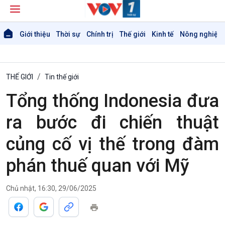
Giới thiệu
Thời sự
Chính trị
Thế giới
Kinh tế
Nông nghiệp 
THẾ GIỚI
Tin thế giới
Tổng thống Indonesia đưa
ra bước đi chiến thuật
củng cố vị thế trong đàm
phán thuế quan với Mỹ
Chủ nhật, 16:30, 29/06/2025
Giới thiệu
Thời sự