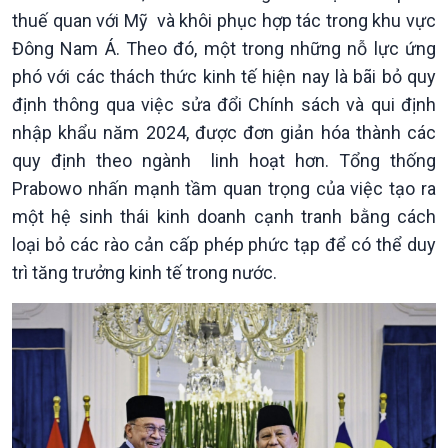
thuế quan với Mỹ và khôi phục hợp tác trong khu vực
Chính phủ với người dân
Vấn đề quốc tế
Quốc hội với cử tri
Hồ sơ sự kiện quốc tế
Đông Nam Á. Theo đó, một trong những nỗ lực ứng
Xây dựng đảng
Thế giới & Việt Nam
phó với các thách thức kinh tế hiện nay là bãi bỏ quy
Đảng trong cuộc sống
Biên cương - Một dải vững
định thông qua việc sửa đổi Chính sách và qui định
Nhận diện sự thật
bền
nhập khẩu năm 2024, được đơn giản hóa thành các
Pháp luật và đời sống
quy định theo ngành linh hoạt hơn. Tổng thống
Prabowo nhấn mạnh tầm quan trọng của việc tạo ra
một hệ sinh thái kinh doanh cạnh tranh bằng cách
loại bỏ các rào cản cấp phép phức tạp để có thể duy
trì tăng trưởng kinh tế trong nước.
Kinh tế
Nông nghiệp & Biển đảo
Tin Kinh tế
Tin Nông nghiệp & Biển