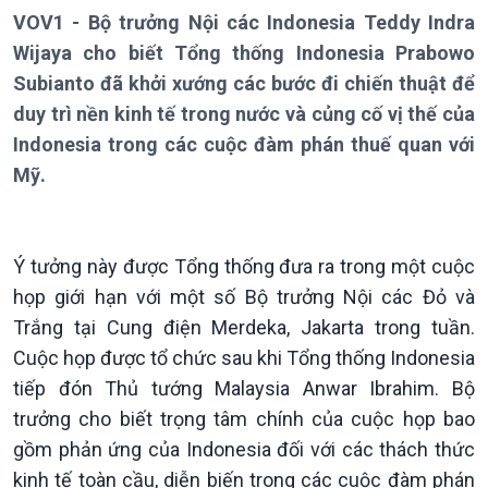
Thời sự 6h
VOV1 - Bộ trưởng Nội các Indonesia Teddy Indra
Thời sự 12h
Wijaya cho biết Tổng thống Indonesia Prabowo
Thời sự 18h
Subianto đã khởi xướng các bước đi chiến thuật để
Thời sự 21h30
duy trì nền kinh tế trong nước và củng cố vị thế của
Bản tin
Indonesia trong các cuộc đàm phán thuế quan với
Chuyên mục
Theo dòng Thời sự
Mỹ.
Ý tưởng này được Tổng thống đưa ra trong một cuộc
họp giới hạn với một số Bộ trưởng Nội các Đỏ và
Trắng tại Cung điện Merdeka, Jakarta trong tuần.
Cuộc họp được tổ chức sau khi Tổng thống Indonesia
tiếp đón Thủ tướng Malaysia Anwar Ibrahim. Bộ
trưởng cho biết trọng tâm chính của cuộc họp bao
gồm phản ứng của Indonesia đối với các thách thức
Chính trị
Thế giới
kinh tế toàn cầu, diễn biến trong các cuộc đàm phán
Tin Chính trị
Tin thế giới