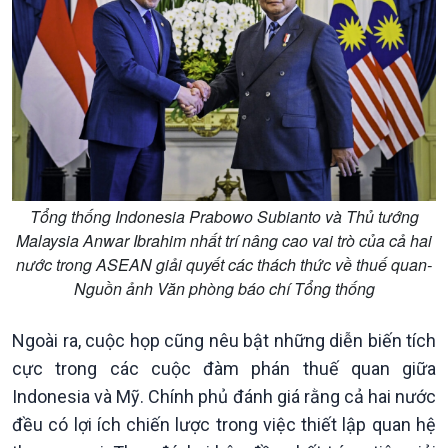
Trước giờ mở cửa
đảo
Dòng chảy Kinh tế
Mùa vàng
Sức sống hàng Việt
Biển đảo Việt Nam
Khởi nghiệp
Tâm tình biên giới và hải
Tuyên chiến với gian lận
đảo
thương mại
Tìm hiểu biển, đảo Việt
Nam
Tổng thống Indonesia Prabowo Subianto và Thủ tướng
Malaysia Anwar Ibrahim nhất trí nâng cao vai trò của cả hai
nước trong ASEAN giải quyết các thách thức về thuế quan-
Nguồn ảnh Văn phòng báo chí Tổng thống
Ngoài ra, cuộc họp cũng nêu bật những diễn biến tích
cực trong các cuộc đàm phán thuế quan giữa
Indonesia và Mỹ. Chính phủ đánh giá rằng cả hai nước
Xã hội
Khoa học & Công nghệ
đều có lợi ích chiến lược trong việc thiết lập quan hệ
Tin Đời sống & Xã hội
Tin Khoa học & Công nghệ