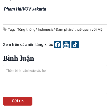
Câu chuyện Thể thao
Infographic
Phạm Hà/VOV Jakarta
E-Magazine
Tag:
Tổng thống/ Indonesia/ Đàm phán/ thuế quan với Mỹ
Xem trên các nền tảng khác
Bình luận
Podcast
Góc nhìn VOV1
Bình luận
10 phút Sự kiện - Luận bàn
Câu chuyện thời sự
Dòng chảy sự kiện
Đối thoại