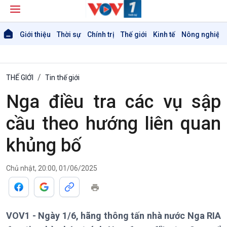
Giới thiệu
Thời sự
Chính trị
Thế giới
Kinh tế
Nông nghiệp 
THẾ GIỚI
Tin thế giới
Nga điều tra các vụ sập
cầu theo hướng liên quan
khủng bố
Giới thiệu
Thời sự
Chủ nhật, 20:00, 01/06/2025
Thời sự 6h
Thời sự 12h
Thời sự 18h
VOV1 - Ngày 1/6, hãng thông tấn nhà nước Nga RIA
Thời sự 21h30