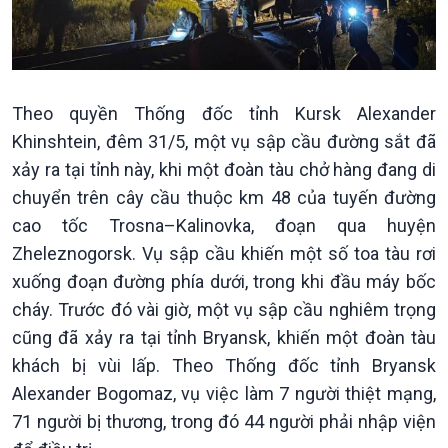
Kinh tế
Nông nghiệp & Biển đảo
Theo quyền Thống đốc tỉnh Kursk Alexander
Tin Kinh tế
Tin Nông nghiệp & Biển
Khinshtein, đêm 31/5, một vụ sập cầu đường sắt đã
Trước giờ mở cửa
đảo
xảy ra tại tỉnh này, khi một đoàn tàu chở hàng đang di
Dòng chảy Kinh tế
Mùa vàng
Sức sống hàng Việt
Biển đảo Việt Nam
chuyển trên cây cầu thuộc km 48 của tuyến đường
Khởi nghiệp
Tâm tình biên giới và hải
cao tốc Trosna–Kalinovka, đoạn qua huyện
Tuyên chiến với gian lận
đảo
Zheleznogorsk. Vụ sập cầu khiến một số toa tàu rơi
thương mại
Tìm hiểu biển, đảo Việt
xuống đoạn đường phía dưới, trong khi đầu máy bốc
Nam
cháy. Trước đó vài giờ, một vụ sập cầu nghiêm trọng
cũng đã xảy ra tại tỉnh Bryansk, khiến một đoàn tàu
khách bị vùi lấp. Theo Thống đốc tỉnh Bryansk
Alexander Bogomaz, vụ việc làm 7 người thiệt mạng,
71 người bị thương, trong đó 44 người phải nhập viện