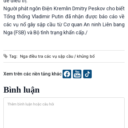
Xã hội
để điều trị.
Khoa học & Công nghệ
Người phát ngôn Điện Kremlin Dmitry Peskov cho biết
Tin Đời sống & Xã hội
Tin Khoa học & Công nghệ
360 độ Sức khỏe
Kết nối công nghệ
Tổng thống Vladimir Putin đã nhận được báo cáo về
Chuyển đổi Xanh
Sống chung với biến đổi
các vụ nổ gây sập cầu từ Cơ quan An ninh Liên bang
Tài nguyên và Môi trường
khí hậu
Nga (FSB) và Bộ tình trạng khẩn cấp./
Chuyên gia của bạn
Xã hội chuyển động
Bước chân đến trường
Tag:
Nga điều tra các vụ sập cầu
khủng bố
Xem trên các nền tảng khác
Bình luận
Văn hoá & Du lịch
Multimedia
Tin Văn hoá & Du lịch
Ảnh
Chát với người nổi tiếng
Video
Câu chuyện Thể thao
Infographic
E-Magazine