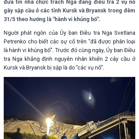
đưa tin nhà chức trách Nga đang điều tra 2 vụ nổ
Bản tin
Chuyên mục
gây sập cầu ở các tỉnh Kursk và Bryansk trong đêm
Theo dòng Thời sự
31/5 theo hướng là "hành vi khủng bố".
Người phát ngôn của Ủy ban Điều tra Nga Svetlana
Petrenko cho biết các sự cố trên "đã được phân loại
là hành vi khủng bố". Trước đó cùng ngày, Ủy ban Điều
tra Nga khẳng định nguyên nhân khiến 2 cây cầu ở
Chính trị
Thế giới
Kursk và Bryansk bị sập là do "các vụ nổ".
Tin Chính trị
Tin thế giới
Chính phủ với người dân
Vấn đề quốc tế
Quốc hội với cử tri
Hồ sơ sự kiện quốc tế
Xây dựng đảng
Thế giới & Việt Nam
Đảng trong cuộc sống
Biên cương - Một dải vững
Nhận diện sự thật
bền
Pháp luật và đời sống