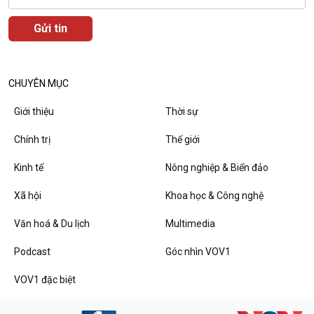
CHUYÊN MỤC
Podcast
Góc nhìn VOV1
Giới thiệu
Thời sự
Bình luận
10 phút Sự kiện - Luận bàn
Chính trị
Thế giới
Câu chuyện thời sự
Kinh tế
Nông nghiệp & Biển đảo
Dòng chảy sự kiện
Đối thoại
Xã hội
Khoa học & Công nghệ
Diễn đàn chủ nhật
Chuyện đêm
Văn hoá & Du lịch
Multimedia
Podcast
Góc nhìn VOV1
VOV1 đặc biệt