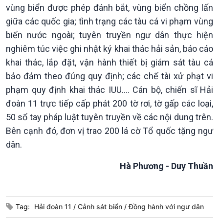
vùng biển được phép đánh bắt, vùng biển chồng lấn
Chuyên gia của bạn
Xã hội chuyển động
giữa các quốc gia; tình trạng các tàu cá vi phạm vùng
Bước chân đến trường
biển nước ngoài; tuyên truyền ngư dân thực hiện
nghiêm túc việc ghi nhật ký khai thác hải sản, báo cáo
khai thác, lắp đặt, vận hành thiết bị giám sát tàu cá
bảo đảm theo đúng quy định; các chế tài xử phạt vi
phạm quy định khai thác IUU…. Cán bộ, chiến sĩ Hải
đoàn 11 trực tiếp cấp phát 200 tờ rơi, tờ gấp các loại,
50 sổ tay pháp luật tuyên truyền về các nội dung trên.
Bên cạnh đó, đơn vị trao 200 lá cờ Tổ quốc tặng ngư
dân.
Văn hoá & Du lịch
Multimedia
Tin Văn hoá & Du lịch
Ảnh
Hà Phương - Duy Thuần
Chát với người nổi tiếng
Video
Câu chuyện Thể thao
Infographic
E-Magazine
Tag:
Hải đoàn 11
Cảnh sát biển
Đồng hành với ngư dân