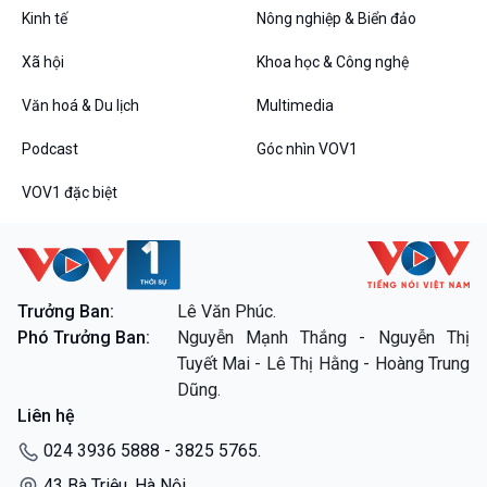
Kinh tế
Nông nghiệp & Biển đảo
Xã hội
Khoa học & Công nghệ
Văn hoá & Du lịch
Multimedia
Podcast
Góc nhìn VOV1
VOV1 đặc biệt
VOV1 đặc biệt
Thanh âm ký sự
Chân dung cuộc sống
Các chương trình đặc biệt
Trưởng Ban:
Lê Văn Phúc.
Phó Trưởng Ban:
Nguyễn Mạnh Thắng - Nguyễn Thị
Tuyết Mai - Lê Thị Hằng - Hoàng Trung
Dũng.
Liên hệ
024 3936 5888 - 3825 5765.
43 Bà Triệu, Hà Nội.