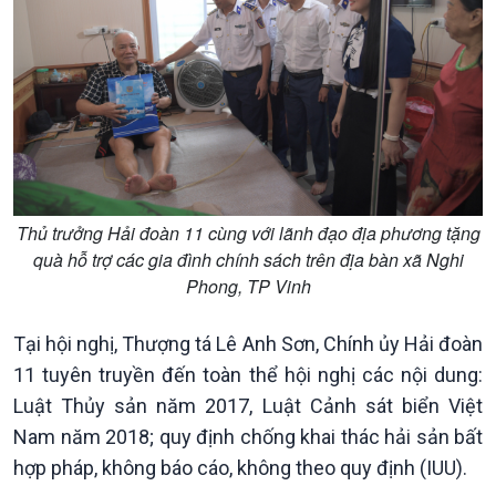
Quốc hội với cử tri
Hồ sơ sự kiện quốc tế
Xây dựng đảng
Thế giới & Việt Nam
Đảng trong cuộc sống
Biên cương - Một dải vững
Nhận diện sự thật
bền
Pháp luật và đời sống
Thủ trưởng Hải đoàn 11 cùng với lãnh đạo địa phương tặng
quà hỗ trợ các gia đình chính sách trên địa bàn xã Nghi
Phong, TP Vinh
Tại hội nghị, Thượng tá Lê Anh Sơn, Chính ủy Hải đoàn
11 tuyên truyền đến toàn thể hội nghị các nội dung:
Kinh tế
Nông nghiệp & Biển đảo
Luật Thủy sản năm 2017, Luật Cảnh sát biển Việt
Tin Kinh tế
Tin Nông nghiệp & Biển
Nam năm 2018; quy định chống khai thác hải sản bất
Trước giờ mở cửa
đảo
hợp pháp, không báo cáo, không theo quy định (IUU).
Dòng chảy Kinh tế
Mùa vàng