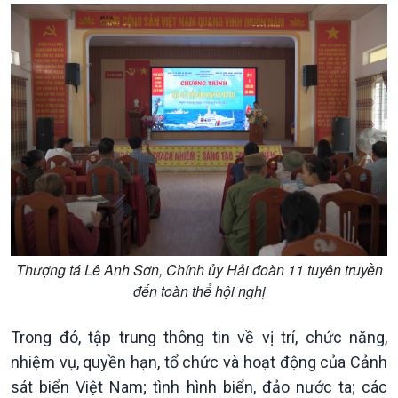
Sức sống hàng Việt
Biển đảo Việt Nam
Khởi nghiệp
Tâm tình biên giới và hải
Tuyên chiến với gian lận
đảo
thương mại
Tìm hiểu biển, đảo Việt
Nam
Thượng tá Lê Anh Sơn, Chính ủy Hải đoàn 11 tuyên truyền
đến toàn thể hội nghị
Xã hội
Khoa học & Công nghệ
Tin Đời sống & Xã hội
Tin Khoa học & Công nghệ
Trong đó, tập trung thông tin về vị trí, chức năng,
360 độ Sức khỏe
Kết nối công nghệ
nhiệm vụ, quyền hạn, tổ chức và hoạt động của Cảnh
Chuyển đổi Xanh
Sống chung với biến đổi
sát biển Việt Nam; tình hình biển, đảo nước ta; các
Tài nguyên và Môi trường
khí hậu