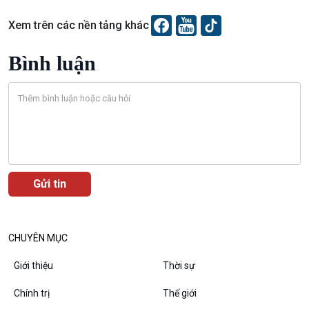
Xem trên các nền tảng khác
Bình luận
Podcast
Góc nhìn VOV1
Bình luận
10 phút Sự kiện - Luận bàn
Câu chuyện thời sự
Dòng chảy sự kiện
Đối thoại
CHUYÊN MỤC
Diễn đàn chủ nhật
Chuyện đêm
Giới thiệu
Thời sự
Chính trị
Thế giới